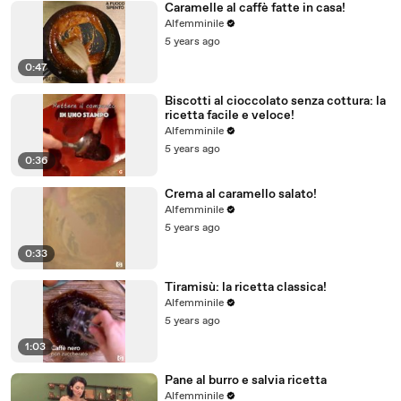
Caramelle al caffè fatte in casa!
Alfemminile
5 years ago
0:47
Biscotti al cioccolato senza cottura: la
ricetta facile e veloce!
Alfemminile
5 years ago
0:36
Crema al caramello salato!
Alfemminile
5 years ago
0:33
Tiramisù: la ricetta classica!
Alfemminile
5 years ago
1:03
Pane al burro e salvia ricetta
Alfemminile