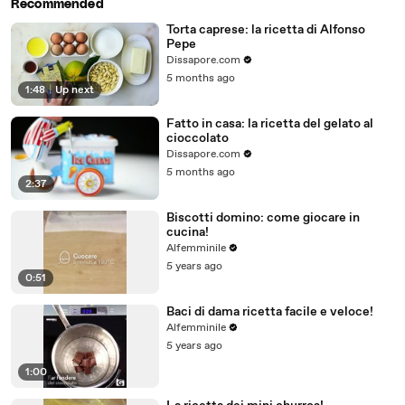
Recommended
Torta caprese: la ricetta di Alfonso
Pepe
Dissapore.com
5 months ago
1:48
|
Up next
Fatto in casa: la ricetta del gelato al
cioccolato
Dissapore.com
5 months ago
2:37
Biscotti domino: come giocare in
cucina!
Alfemminile
5 years ago
0:51
Baci di dama ricetta facile e veloce!
Alfemminile
5 years ago
1:00