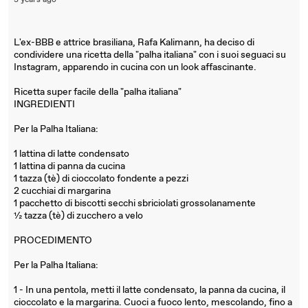
3 years ago
L'ex-BBB e attrice brasiliana, Rafa Kalimann, ha deciso di
condividere una ricetta della "palha italiana" con i suoi seguaci su
Instagram, apparendo in cucina con un look affascinante.
Ricetta super facile della "palha italiana"
INGREDIENTI
Per la Palha Italiana:
1 lattina di latte condensato
1 lattina di panna da cucina
1 tazza (tè) di cioccolato fondente a pezzi
2 cucchiai di margarina
1 pacchetto di biscotti secchi sbriciolati grossolanamente
½ tazza (tè) di zucchero a velo
PROCEDIMENTO
Per la Palha Italiana:
1 - In una pentola, metti il latte condensato, la panna da cucina, il
cioccolato e la margarina. Cuoci a fuoco lento, mescolando, fino a