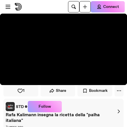
Skip to player
Skip to main content
Connect
1
Share
Bookmark
Follow
STD
Rafa Kalimann insegna la ricetta della "palha
italiana"