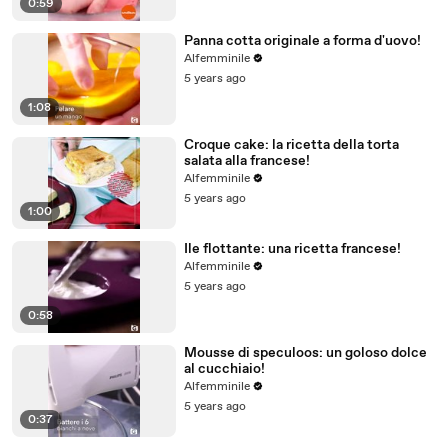
0:59
Panna cotta originale a forma d'uovo!
Alfemminile
5 years ago
1:08
Croque cake: la ricetta della torta
salata alla francese!
Alfemminile
5 years ago
1:00
Ile flottante: una ricetta francese!
Alfemminile
5 years ago
0:58
Mousse di speculoos: un goloso dolce
al cucchiaio!
Alfemminile
5 years ago
0:37