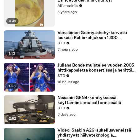
La ricetta dei mini churros!
Alfemminile
5 years ago
0:41
Venäläinen Gremyashchy-korvetti
laukaisi Kalibr-ohjuksen 1 300
kilometrin päässä sijaitsevaan
STD
kohteeseen
8 hours ago
1:13
Juliana Bonde muistelee vuoden 2005
hittikappaletta konsertissa ja herättää
faneissa nostalgiaa
STD
18 hours ago
1:23
Nissanin GEN4-kehityksessä
käyttämän simulaattorin sisällä
STD
3 days ago
2:52
Video: Saabin A26-sukellusveneissä
yhdistyvät häiveteknologia,