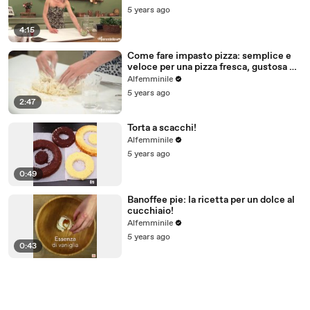
5 years ago
4:15
Come fare impasto pizza: semplice e
veloce per una pizza fresca, gustosa e
fatta in casa
Alfemminile
5 years ago
2:47
Torta a scacchi!
Alfemminile
5 years ago
0:49
Banoffee pie: la ricetta per un dolce al
cucchiaio!
Alfemminile
5 years ago
0:43