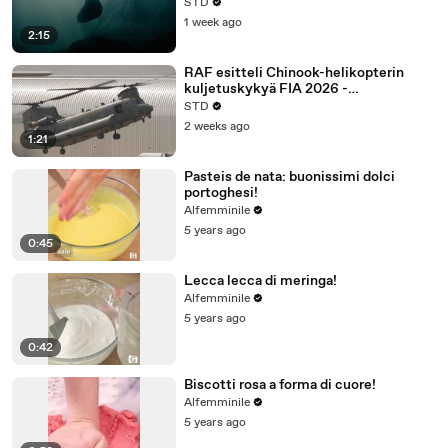
vedenalaiset droonit ja Stirling-
STD
propulsio
1 week ago
2:15
RAF esitteli Chinook-helikopterin
kuljetuskykyä FIA 2026 -
ilmailunäyttelyssä
STD
2 weeks ago
1:21
Pasteis de nata: buonissimi dolci
portoghesi!
Alfemminile
5 years ago
0:45
Lecca lecca di meringa!
Alfemminile
5 years ago
0:42
Biscotti rosa a forma di cuore!
Alfemminile
5 years ago