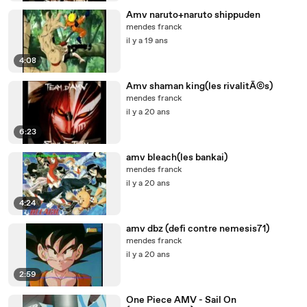
Amv naruto+naruto shippuden
mendes franck
il y a 19 ans
4:08
Amv shaman king(les rivalitÃ©s)
mendes franck
il y a 20 ans
6:23
amv bleach(les bankai)
mendes franck
il y a 20 ans
4:24
amv dbz (defi contre nemesis71)
mendes franck
il y a 20 ans
2:59
One Piece AMV - Sail On