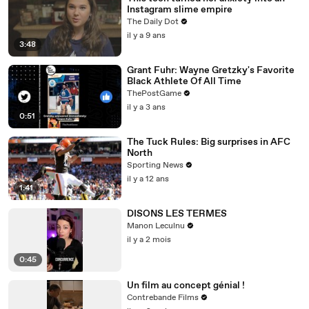
Instagram slime empire
The Daily Dot
il y a 9 ans
3:48
Grant Fuhr: Wayne Gretzky's Favorite
Black Athlete Of All Time
ThePostGame
il y a 3 ans
0:51
The Tuck Rules: Big surprises in AFC
North
Sporting News
il y a 12 ans
1:41
DISONS LES TERMES
Manon Leculnu
il y a 2 mois
0:45
Un film au concept génial !
Contrebande Films