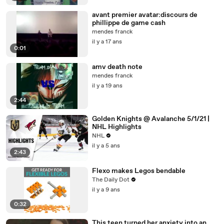
avant premier avatar:discours de
phillippe de game cash
mendes franck
il y a 17 ans
0:01
amv death note
mendes franck
il y a 19 ans
2:44
Golden Knights @ Avalanche 5/1/21 |
NHL Highlights
NHL
il y a 5 ans
2:43
Flexo makes Legos bendable
The Daily Dot
il y a 9 ans
0:32
This teen turned her anxiety into an