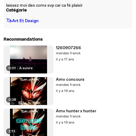
laissez moi des coms svp car ca fé plaisir
Catégorie
🦄
Art Et Design
Recommandations
1260907266
mendes franck
il y a 17 ans
0:01
|
À suivre
Amv concours
mendes franck
il y a 19 ans
0:38
Amv hunter x hunter
mendes franck
il y a 19 ans
2:13