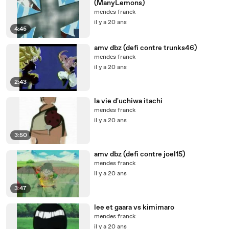
(ManyLemons)
mendes franck
il y a 20 ans
4:45
amv dbz (defi contre trunks46)
mendes franck
il y a 20 ans
2:43
la vie d'uchiwa itachi
mendes franck
il y a 20 ans
3:50
amv dbz (defi contre joel15)
mendes franck
il y a 20 ans
3:47
lee et gaara vs kimimaro
mendes franck
il y a 20 ans