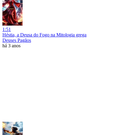
1:51
Héstia, a Deusa do Fogo na Mitologia grega
Deuses Pagãos
há 3 anos