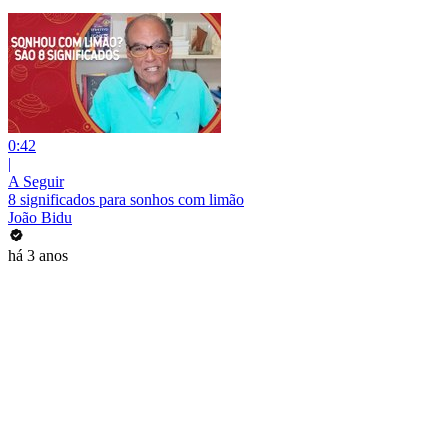
0:42
|
A Seguir
8 significados para sonhos com limão
João Bidu
há 3 anos