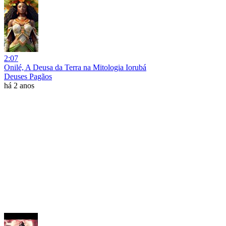
2:07
Onilé, A Deusa da Terra na Mitologia Iorubá
Deuses Pagãos
há 2 anos