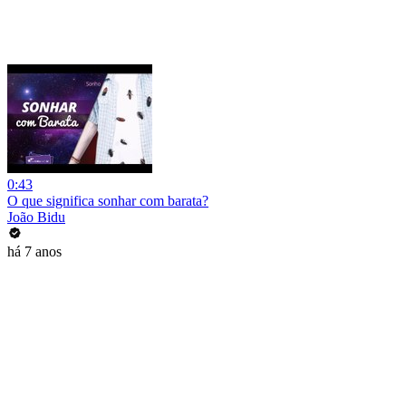
0:43
O que significa sonhar com barata?
João Bidu
há 7 anos