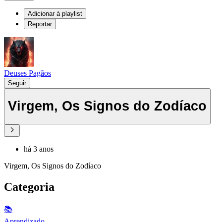
Adicionar à playlist
Reportar
Deuses Pagãos
Seguir
Virgem, Os Signos do Zodíaco
há 3 anos
Virgem, Os Signos do Zodíaco
Categoria
📚
Aprendizado