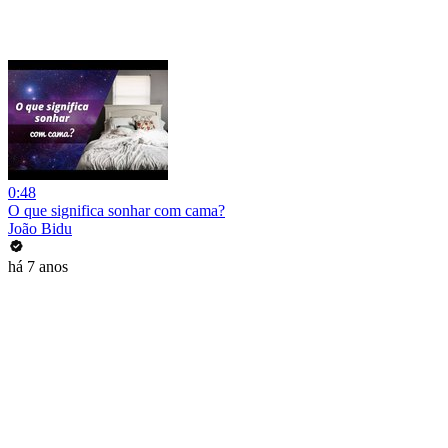
0:48
O que significa sonhar com cama?
João Bidu
há 7 anos