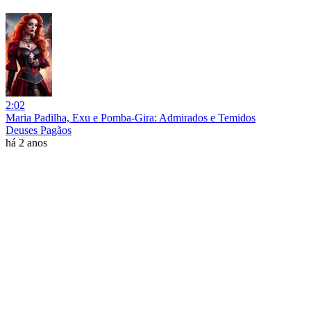
2:02
Maria Padilha, Exu e Pomba-Gira: Admirados e Temidos
Deuses Pagãos
há 2 anos