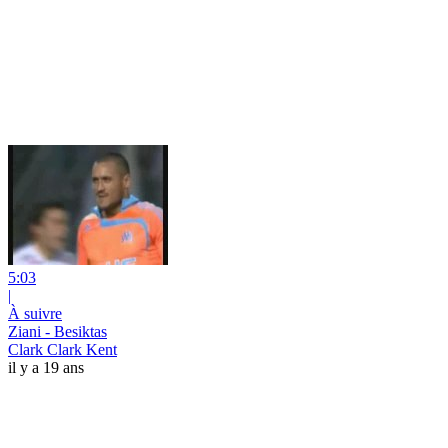
5:03
|
À suivre
Ziani - Besiktas
Clark Clark Kent
il y a 19 ans