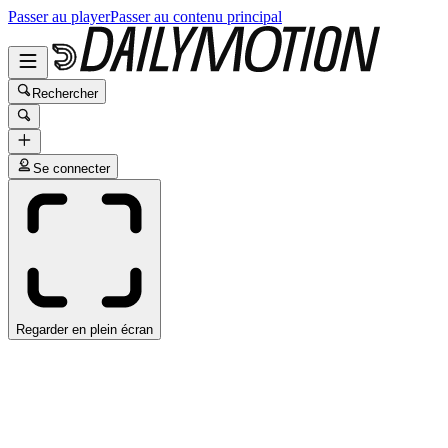
Passer au player
Passer au contenu principal
Rechercher
Se connecter
Regarder en plein écran