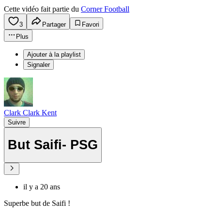
Cette vidéo fait partie du
Corner Football
3
Partager
Favori
Plus
Ajouter à la playlist
Signaler
Clark Clark Kent
Suivre
But Saifi- PSG
il y a 20 ans
Superbe but de Saifi !