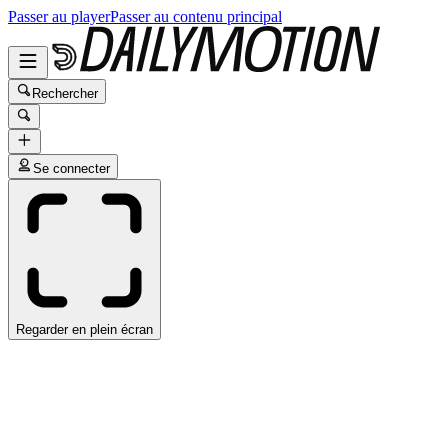
Passer au player
Passer au contenu principal
Rechercher
Se connecter
Regarder en plein écran