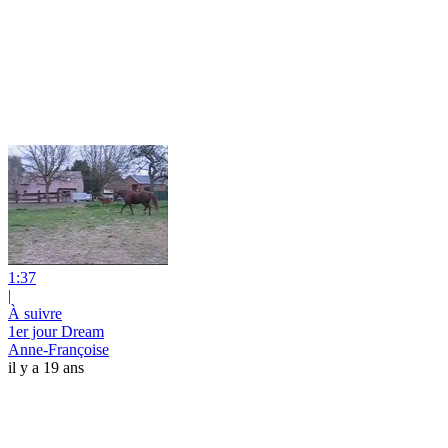
1:37
|
À suivre
1er jour Dream
Anne-Françoise
il y a 19 ans