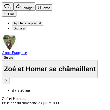
1
Partager
Favori
Plus
Ajouter à la playlist
Signaler
Anne-Françoise
Suivre
Zoé et Homer se châmaillent
il y a 20 ans
Zoé et Homer...
Prise n°2 du dimanche 23 juillet 2006.