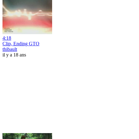
4:18
Clip, Ending GTO
thibault
il y a 18 ans