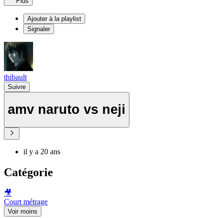
Plus
Ajouter à la playlist
Signaler
thibault
Suivre
amv naruto vs neji
il y a 20 ans
Catégorie
🎥
Court métrage
Voir moins