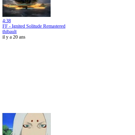
4:38
FF - Ignited Solitude Remastered
thibault
il y a 20 ans