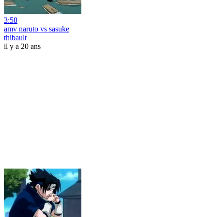
3:58
amv naruto vs sasuke
thibault
il y a 20 ans