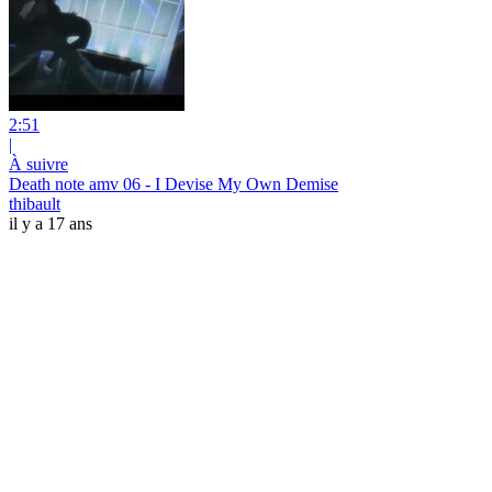
2:51
|
À suivre
Death note amv 06 - I Devise My Own Demise
thibault
il y a 17 ans