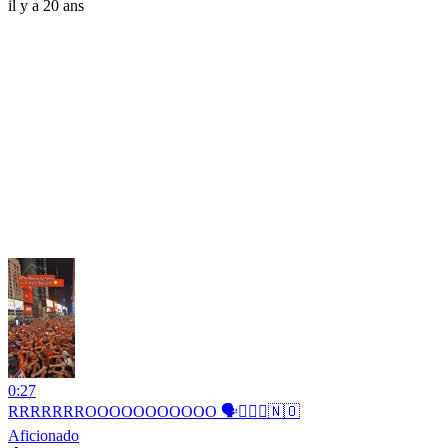
il y a 20 ans
0:27
RRRRRRROOOOOOOOOOO 🗣️🚣🏻‍♂️🇳🇴
Aficionado