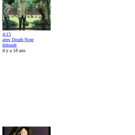
4:15
amv Death Note
thibault
il y a 18 ans