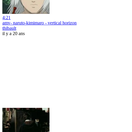
4:21
amv- naruto-kimimaro - vertical horizon
thibault
il y a 20 ans