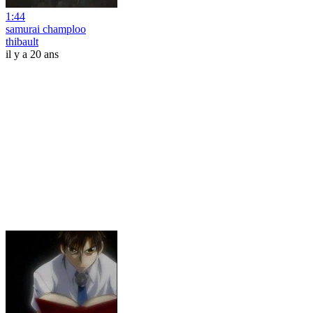
1:44
samurai champloo
thibault
il y a 20 ans