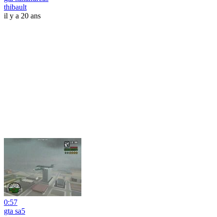
thibault
il y a 20 ans
0:57
gta sa5