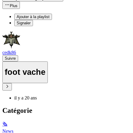
Plus
Ajouter à la playlist
Signaler
cedk86
Suivre
foot vache
il y a 20 ans
Catégorie
🗞
News