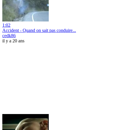
1:02
Accident - Quand on sait pas conduire...
cedk86
il y a 20 ans