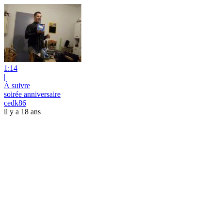
1:14
|
À suivre
soirée anniversaire
cedk86
il y a 18 ans