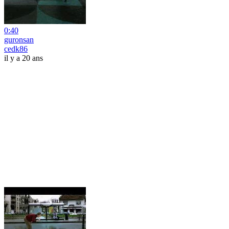
0:40
guronsan
cedk86
il y a 20 ans