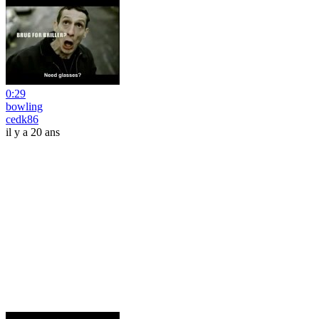
0:29
bowling
cedk86
il y a 20 ans