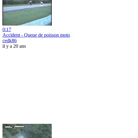
0:17
Accident - Queue de poisson moto
cedk86
il y a 20 ans