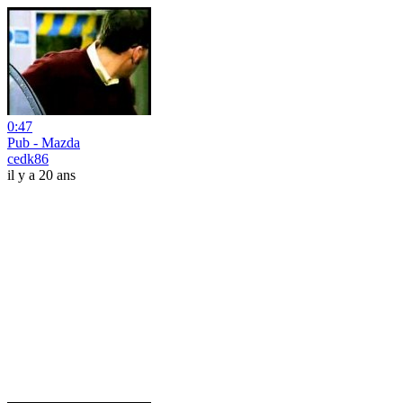
0:47
Pub - Mazda
cedk86
il y a 20 ans