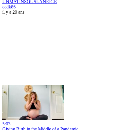
UNMATINSOUSLANEIGE
cedk86
il y a 20 ans
5:03
Giving Birth in the Middle of a Pandemic