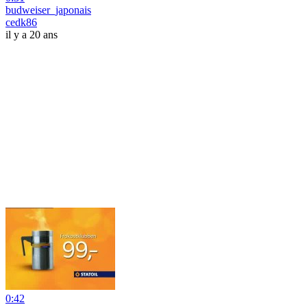
budweiser_japonais
cedk86
il y a 20 ans
0:42