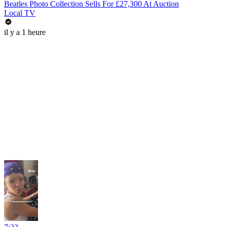
Beatles Photo Collection Sells For £27,300 At Auction
Local TV
il y a 1 heure