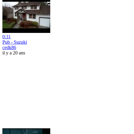
0:31
Pub - Suzuki
cedk86
il y a 20 ans