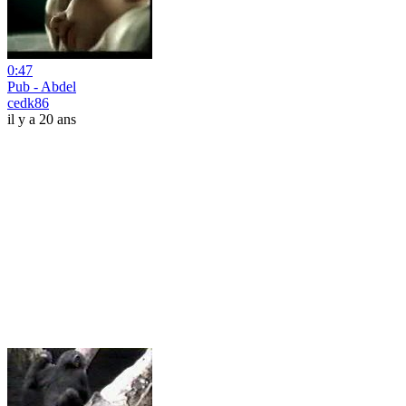
0:47
Pub - Abdel
cedk86
il y a 20 ans