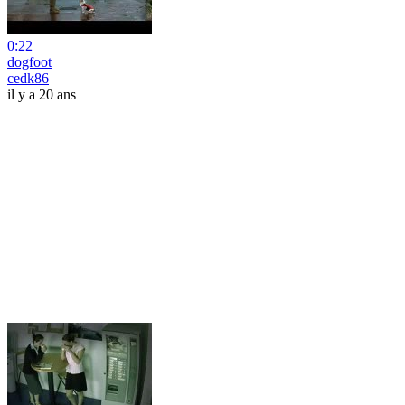
0:22
dogfoot
cedk86
il y a 20 ans