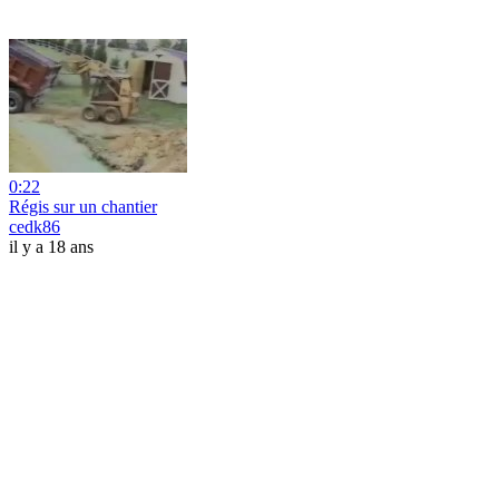
0:22
Régis sur un chantier
cedk86
il y a 18 ans