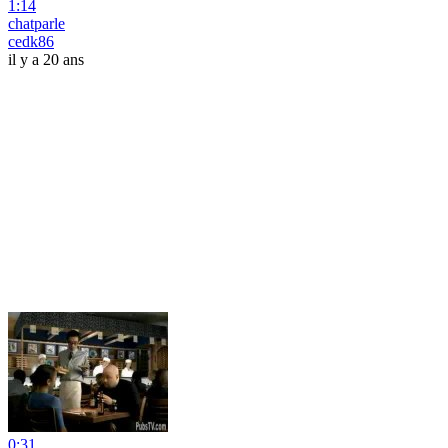
1:14
chatparle
cedk86
il y a 20 ans
0:31