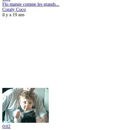
Flo mange comme les grands...
Coraly Coco
il y a 19 ans
0:02