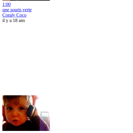
1:00
une souris verte
Coraly Coco
il y a 18 ans