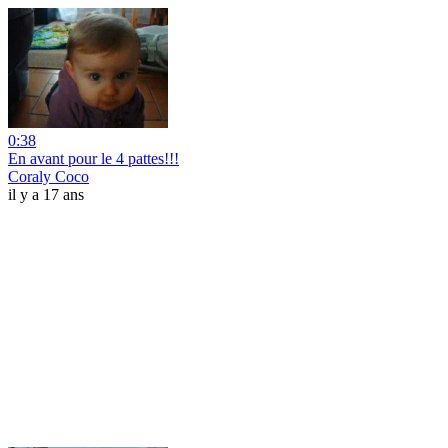
0:38
En avant pour le 4 pattes!!!
Coraly Coco
il y a 17 ans