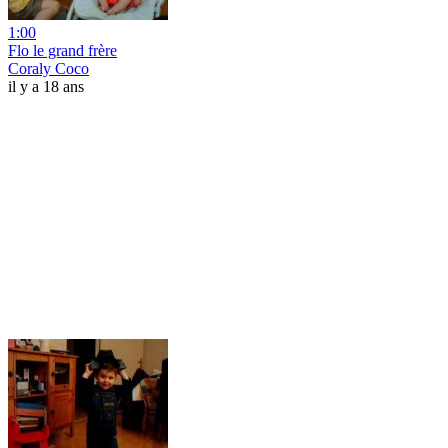
1:00
Flo le grand frère
Coraly Coco
il y a 18 ans