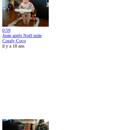
0:59
Juste après Noël suite
Coraly Coco
il y a 18 ans