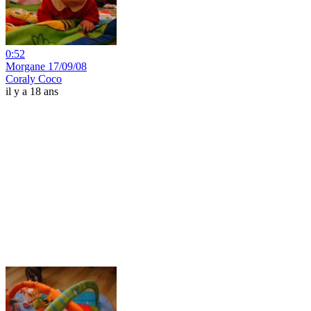
0:52
Morgane 17/09/08
Coraly Coco
il y a 18 ans