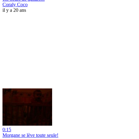
Coraly Coco
il y a 20 ans
0:15
Morgane se lève toute seule!