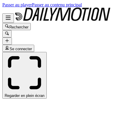
Passer au player
Passer au contenu principal
Rechercher
Se connecter
Regarder en plein écran