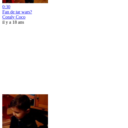
0:30
Fan de tar wars?
Coraly Coco
il y a 18 ans