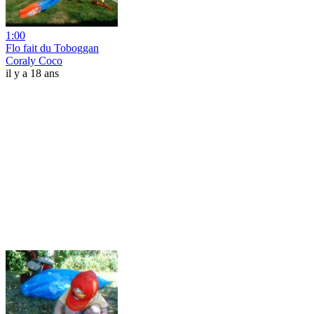
1:00
Flo fait du Toboggan
Coraly Coco
il y a 18 ans