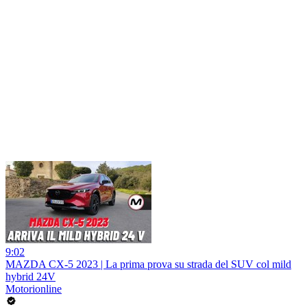
9:02
MAZDA CX-5 2023 | La prima prova su strada del SUV col mild
hybrid 24V
Motorionline