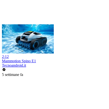
2:12
Mammotion Spino E1
Tecnoandroid.it
5 settimane fa