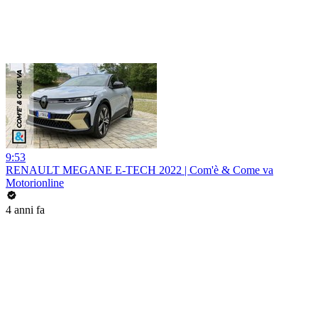
9:53
RENAULT MEGANE E-TECH 2022 | Com'è & Come va
Motorionline
4 anni fa