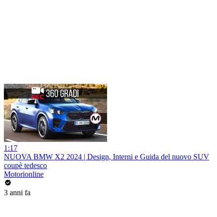
1:17
NUOVA BMW X2 2024 | Design, Interni e Guida del nuovo SUV
coupè tedesco
Motorionline
3 anni fa