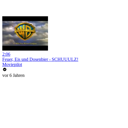
2:06
Feuer, Eis und Dosenbier - SCHUUULZ!
Moviepilot
vor 6 Jahren