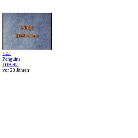
1:41
Penguins
DJHella
vor 20 Jahren