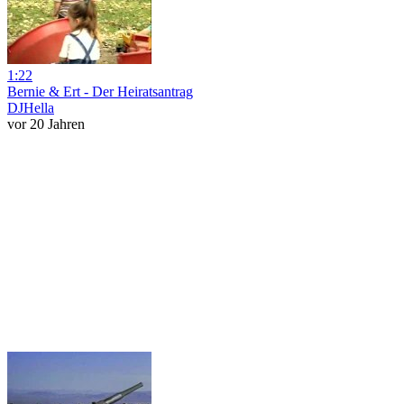
1:22
Bernie & Ert - Der Heiratsantrag
DJHella
vor 20 Jahren