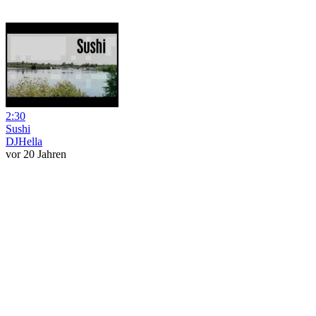
2:30
Sushi
DJHella
vor 20 Jahren