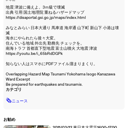
3 年前
地震 津波に備えよ。3ｍ級で壊滅
出典 引用 国土地理院 重ねるハザードマップ
https://disaportal.gsi.go.jp/maps/index.html
みなとみらい 日本大通り 馬車道 海岸通 山下町 新山下 小港は壊
滅
海水にやられたら後々大変。
住んでいる地域 外出先 勤務先 チェックを。
南海トラフ 首都直下型地震 富士山噴火 大地震 津波
https://youtu.be/i_65bRdDGPk
知らない人はスマホにPDFファイル溜まりまくり。
Overlapping Hazard Map Tsunami Yokohama Isogo Kanazawa
Ward Excerpt
Be prepared for earthquakes and tsunamis.
カテゴリ
🗞
ニュース
お勧め
2011/03/12 東日本大震災1600-1700