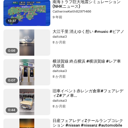
南海トラフ巨大地震シミュレーション
(NHKニュース)
CatherineKeith82971466
9 年前
13:37
大江千里 消えゆく想い #music #ピアノ
daitokai3
8 か月前
0:56
横須賀線 終点横浜 #横須賀線 #レア車
内放送
daitokai3
8 か月前
0:07
旧車イベント赤レンガ倉庫#フェアレデ
ィZ#アメ車
#CENTURY#Mustang#117#automobil
daitokai3
e #コブラ #ford #クラシカ #japan
8 か月前
#jdm #cars
0:44
日産フェアレディZテールランプコレク
ション #nissan #nissanz #automobile