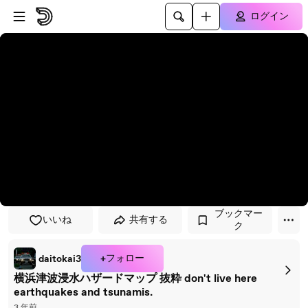
プレイヤーにスキップ
メインコンテンツにスキップ
ログイン
ブックマー
いいね
共有する
ク
+フォロー
daitokai3
横浜津波浸水ハザードマップ 抜粋 don't live here
earthquakes and tsunamis.