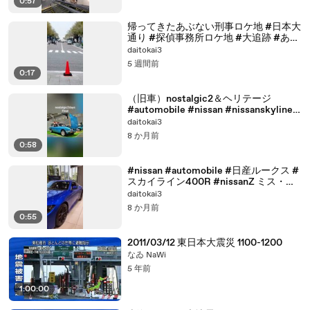
0:57
帰ってきたあぶない刑事ロケ地 #日本大
通り #探偵事務所ロケ地 #大追跡 #あぶ
ない刑事レパード #柴田恭兵 #nissan #
daitokai3
浅野温子#T&Y探偵事務所
5 週間前
0:17
（旧車）nostalgic2＆ヘリテージ
#automobile #nissan #nissanskyline
#jdm #cars #mazdarx7 #toyota #86
daitokai3
8 か月前
0:58
#nissan #automobile #日産ルークス #
スカイライン400R #nissanZ ミス・フ
ェアレディ
daitokai3
8 か月前
0:55
2011/03/12 東日本大震災 1100-1200
なゐ NaWi
5 年前
1:00:00