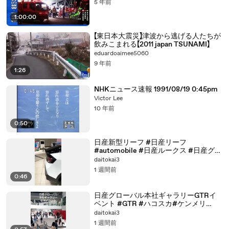
5 年前
1:00:00
【東日本大震災】津波から逃げる人たちが
飲みこまれる【2011 japan TSUNAMI】
eduardoaimee5060
9 年前
1:26
NHKニュース速報 1991/08/19 0:45pm
Victor Lee
10 年前
0:50
日産新型リーフ #日産リーフ
#automobile #日産ルークス #日産グロ
ーバル本社ギャラリー ＃Playground
daitokai3
1 週間前
0:46
日産グローバル本社ギャラリーGTRイ
ベント #GTR #ハコスカ#ケンメリ
#automobile #日産
daitokai3
1 週間前