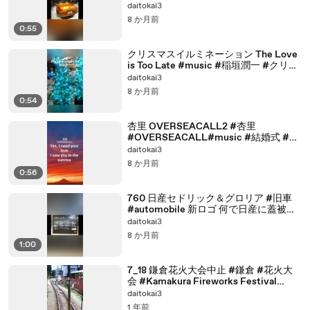
daitokai3
8 か月前
0:55
クリスマスイルミネーション The Love
is Too Late #music #稲垣潤一 #クリス
マスイルミネーション
daitokai3
8 か月前
0:54
杏里 OVERSEACALL2 #杏里
#OVERSEACALL#music #結婚式 #女
心
daitokai3
8 か月前
0:56
760 日産セドリック＆グロリア #旧車
#automobile 新ロゴ 何で日産に蓋被せ
た？？？#330
daitokai3
8 か月前
1:00
7_18 鎌倉花火大会中止 #鎌倉 #花火大
会 #Kamakura Fireworks Festival
canceled
daitokai3
1 年前