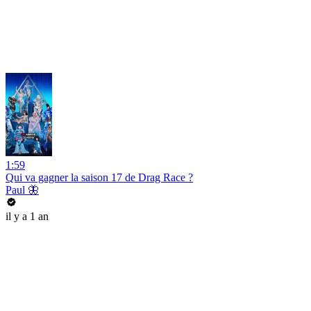
1:59
Qui va gagner la saison 17 de Drag Race ?
Paul 🦋
il y a 1 an