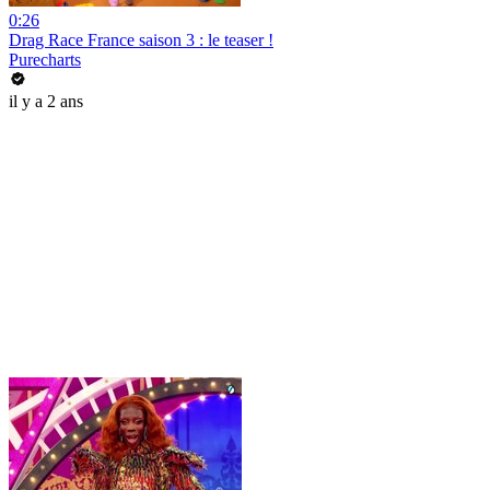
0:26
Drag Race France saison 3 : le teaser !
Purecharts
il y a 2 ans