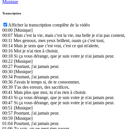
Musique
Transcription
Afficher la transcription complète de la vidéo
00:00
[Musique]
00:07
Mais c'est la vie, mais c'est la vie, ma belle je n'ai pas content,
00:11
Mes genoux, mes yeux brillent, ouais ça c'est tout,
00:14
Mais je sens que c'est vrai, c'est ce qui m'alerte,
00:16
Moi je n'ai rien à choisir,
00:18
Si ça vous dérange, que je suis votre je n'ai jamais peur.
00:22
[Musique]
00:27
Pourtant, j'ai jamais peur.
00:30
[Musique]
00:34
Pourtant, j'ai jamais peur.
00:36
J'avais le temps si, de te consommer,
00:39
T'as des erreurs, des sacrifices,
00:41
Mais plus que moi, tu n'as rien à choisir.
00:43
Si ça vous dérange, que je suis votre je n'ai jamais peur.
00:47
Si ça vous dérange, que je suis votre je n'ai jamais peur.
00:51
[Musique]
00:57
Pourtant, j'ai jamais peur.
00:59
[Musique]
01:04
Pourtant, j'ai jamais peur.
01:06
Tu vois, on ne peut rien passer,