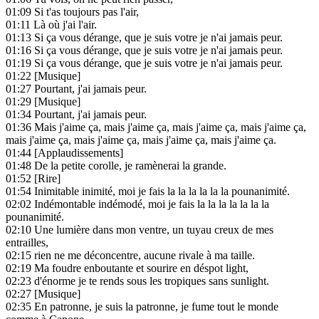
01:09
Si t'as toujours pas l'air,
01:11
Là où j'ai l'air.
01:13
Si ça vous dérange, que je suis votre je n'ai jamais peur.
01:16
Si ça vous dérange, que je suis votre je n'ai jamais peur.
01:19
Si ça vous dérange, que je suis votre je n'ai jamais peur.
01:22
[Musique]
01:27
Pourtant, j'ai jamais peur.
01:29
[Musique]
01:34
Pourtant, j'ai jamais peur.
01:36
Mais j'aime ça, mais j'aime ça, mais j'aime ça, mais j'aime ça,
mais j'aime ça, mais j'aime ça, mais j'aime ça, mais j'aime ça.
01:44
[Applaudissements]
01:48
De la petite corolle, je ramènerai la grande.
01:52
[Rire]
01:54
Inimitable inimité, moi je fais la la la la la la pounanimité.
02:02
Indémontable indémodé, moi je fais la la la la la la la
pounanimité.
02:10
Une lumière dans mon ventre, un tuyau creux de mes
entrailles,
02:15
rien ne me déconcentre, aucune rivale à ma taille.
02:19
Ma foudre enboutante et sourire en déspot light,
02:23
d'énorme je te rends sous les tropiques sans sunlight.
02:27
[Musique]
02:35
En patronne, je suis la patronne, je fume tout le monde