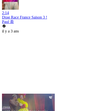
2:14
Drag Race France Saison 3 !
Paul 🦋
il y a 3 ans