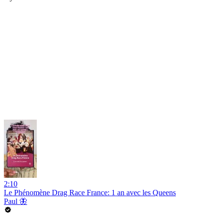
2:10
Le Phénomène Drag Race France: 1 an avec les Queens
Paul 🦋