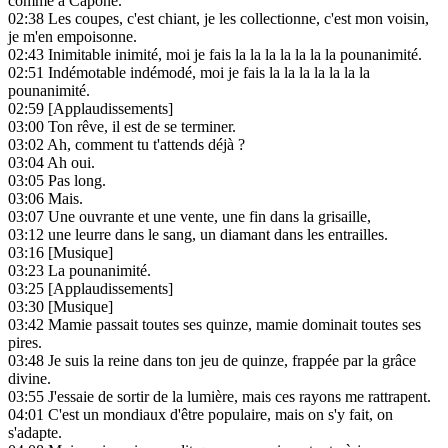
comme à Capone.
02:38
Les coupes, c'est chiant, je les collectionne, c'est mon voisin,
je m'en empoisonne.
02:43
Inimitable inimité, moi je fais la la la la la la la pounanimité.
02:51
Indémotable indémodé, moi je fais la la la la la la la
pounanimité.
02:59
[Applaudissements]
03:00
Ton rêve, il est de se terminer.
03:02
Ah, comment tu t'attends déjà ?
03:04
Ah oui.
03:05
Pas long.
03:06
Mais.
03:07
Une ouvrante et une vente, une fin dans la grisaille,
03:12
une leurre dans le sang, un diamant dans les entrailles.
03:16
[Musique]
03:23
La pounanimité.
03:25
[Applaudissements]
03:30
[Musique]
03:42
Mamie passait toutes ses quinze, mamie dominait toutes ses
pires.
03:48
Je suis la reine dans ton jeu de quinze, frappée par la grâce
divine.
03:55
J'essaie de sortir de la lumière, mais ces rayons me rattrapent.
04:01
C'est un mondiaux d'être populaire, mais on s'y fait, on
s'adapte.