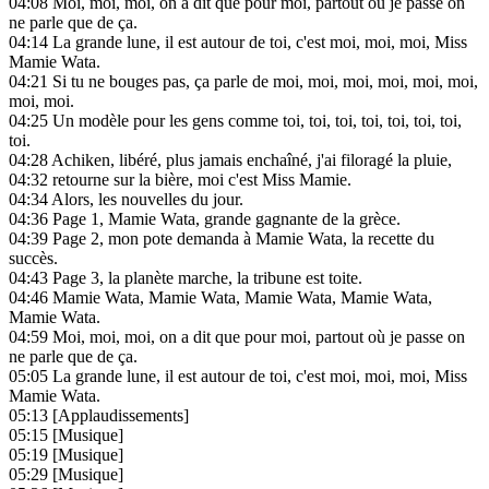
04:08
Moi, moi, moi, on a dit que pour moi, partout où je passe on
ne parle que de ça.
04:14
La grande lune, il est autour de toi, c'est moi, moi, moi, Miss
Mamie Wata.
04:21
Si tu ne bouges pas, ça parle de moi, moi, moi, moi, moi, moi,
moi, moi.
04:25
Un modèle pour les gens comme toi, toi, toi, toi, toi, toi, toi,
toi.
04:28
Achiken, libéré, plus jamais enchaîné, j'ai filoragé la pluie,
04:32
retourne sur la bière, moi c'est Miss Mamie.
04:34
Alors, les nouvelles du jour.
04:36
Page 1, Mamie Wata, grande gagnante de la grèce.
04:39
Page 2, mon pote demanda à Mamie Wata, la recette du
succès.
04:43
Page 3, la planète marche, la tribune est toite.
04:46
Mamie Wata, Mamie Wata, Mamie Wata, Mamie Wata,
Mamie Wata.
04:59
Moi, moi, moi, on a dit que pour moi, partout où je passe on
ne parle que de ça.
05:05
La grande lune, il est autour de toi, c'est moi, moi, moi, Miss
Mamie Wata.
05:13
[Applaudissements]
05:15
[Musique]
05:19
[Musique]
05:29
[Musique]