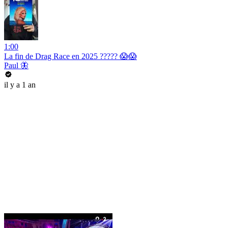
1:00
La fin de Drag Race en 2025 ????? 😱😱
Paul 🦋
il y a 1 an