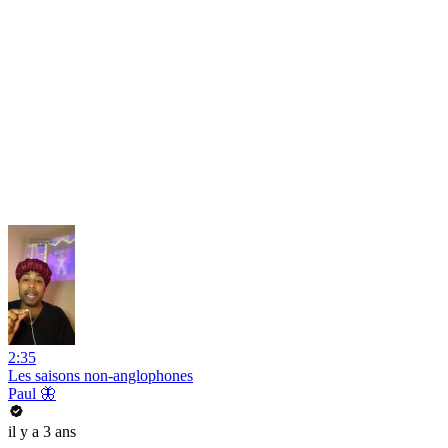
2:35
Les saisons non-anglophones
Paul 🦋
il y a 3 ans