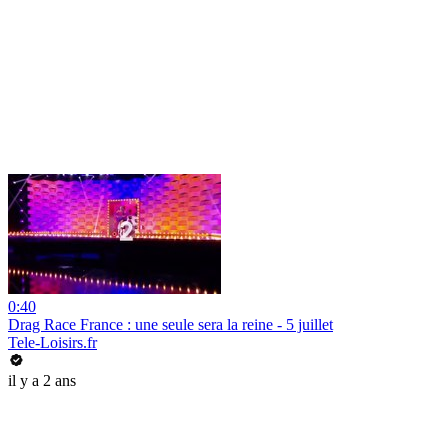
0:40
Drag Race France : une seule sera la reine - 5 juillet
Tele-Loisirs.fr
il y a 2 ans