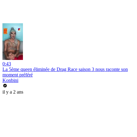
0:43
La 5ème queen éliminée de Drag Race saison 3 nous raconte son
moment préféré
Konbini
il y a 2 ans