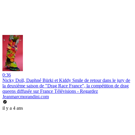
0:36
Nicky Doll, Daphné Bürki et Kiddy Smile de retour dans le jury de
la deuxième saison de "Drag Race France", la compétition de drag
queens diffusée sur France Télévisions - Regardez
Jeanmarcmorandini.com
il y a 4 ans