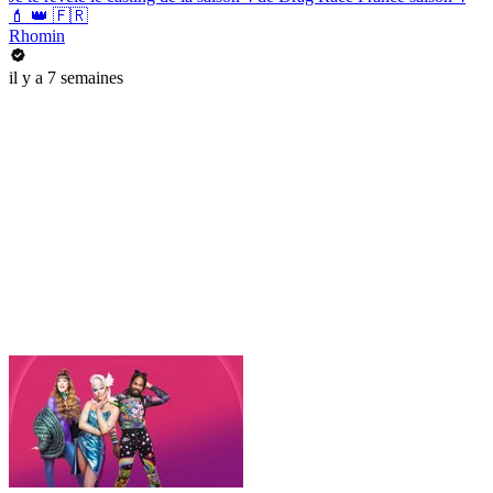
💄 👑 🇫🇷
Rhomin
il y a 7 semaines