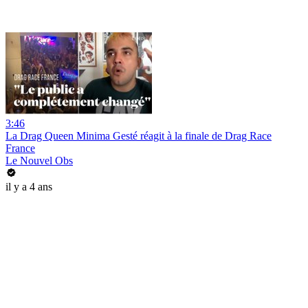
3:46
La Drag Queen Minima Gesté réagit à la finale de Drag Race
France
Le Nouvel Obs
il y a 4 ans