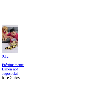
0:12
|
Próximamente
Limón no!
Jugosocial
hace 2 años