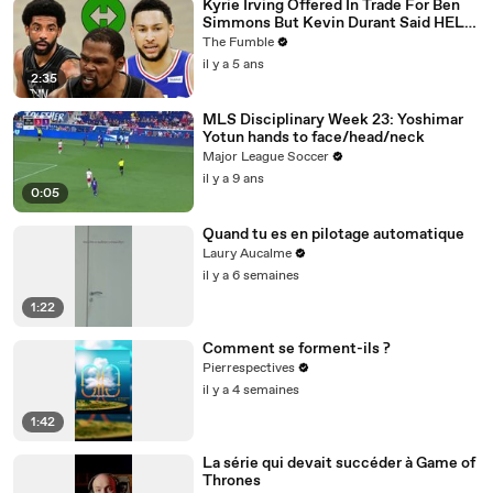
Kyrie Irving Offered In Trade For Ben
Simmons But Kevin Durant Said HELL
NO, Shut Down Trade
The Fumble
il y a 5 ans
2:35
MLS Disciplinary Week 23: Yoshimar
Yotun hands to face/head/neck
Major League Soccer
il y a 9 ans
0:05
Quand tu es en pilotage automatique
Laury Aucalme
il y a 6 semaines
1:22
Comment se forment-ils ?
Pierrespectives
il y a 4 semaines
1:42
La série qui devait succéder à Game of
Thrones