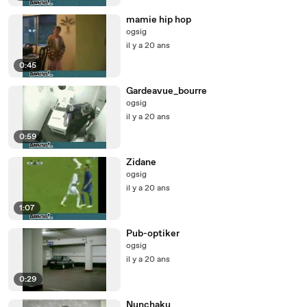
mamie hip hop
ogsig
il y a 20 ans
0:45
Gardeavue_bourre
ogsig
il y a 20 ans
0:59
Zidane
ogsig
il y a 20 ans
1:07
Pub-optiker
ogsig
il y a 20 ans
0:29
Nunchaku