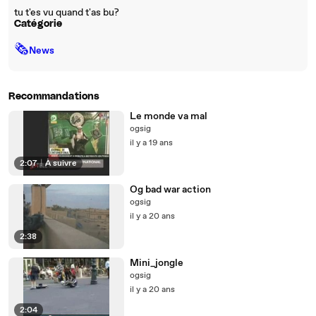
tu t'es vu quand t'as bu?
Catégorie
🗞
News
Recommandations
Le monde va mal
ogsig
il y a 19 ans
2:07
|
À suivre
Og bad war action
ogsig
il y a 20 ans
2:38
Mini_jongle
ogsig
il y a 20 ans
2:04