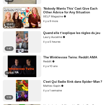
1:38
'Nobody Wants This' Cast Give Each
Other Advice for Any Situation
SELF Magazine
il y a 9 mois
13:57
Quand elle t’explique les règles du jeu
Laury Aucalme
il y a 5 heures
1:47
The Winklevoss Twins: Reddit AMA
Reddit
il y a 10 ans
12:05
C'est Qui Sadie Sink dans Spider-Man ?
Matteo Sapin
il y a 1 semaine
1:15