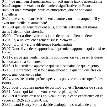
04:44
de maintien d'engagement, on voit que le taux d'absentéisme
04:47
augmente vraiment de manière significative en France,
04:50
et on a remarqué pour les entreprises, que ce soit dans
l'hôtellerie,
04:52
que ce soit dans le bâtiment et autres, on a remarqué qu'il y
avait une meilleure attractivité,
04:56
et que les gens restaient plus, et qu'ils s'absentaient moins,
qu'ils étaient moins stressés.
05:00
- C'est-à-dire avoir trois jours de repos au lieu de deux,
05:04
il y a un vrai changement sur le bien-être ?
05:06
- Oui, il y a une différence fondamentale.
05:07
Donc il y a deux approches, la première approche qui consiste
à dire,
05:11
c'est ce que veulent certains politiques, on va baisser la durée
hebdomadaire à 32 heures,
05:15
et la deuxième approche qui est la semaine de quatre jours.
05:18
La différence, c'est tout simplement que quand vous êtes en
repos, une journée de plus,
05:24
vous êtes moins préoccupé, vous pouvez vous occuper à des
loisirs,
05:28
vous produisez moins de cortisol, qui est l'hormone du stress,
05:31
c'est ce qui fait que vous revenez plus apaisé,
05:33
et d'ailleurs c'est pas nouveau, puisque cette expérience on l'a
vécue en 1926 aux Etats-Unis,
05:37
quand Henry Ford a décidé d'adopter la semaine de cinq