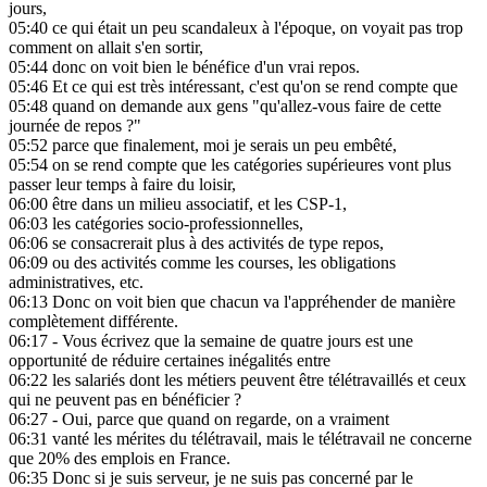
jours,
05:40
ce qui était un peu scandaleux à l'époque, on voyait pas trop
comment on allait s'en sortir,
05:44
donc on voit bien le bénéfice d'un vrai repos.
05:46
Et ce qui est très intéressant, c'est qu'on se rend compte que
05:48
quand on demande aux gens "qu'allez-vous faire de cette
journée de repos ?"
05:52
parce que finalement, moi je serais un peu embêté,
05:54
on se rend compte que les catégories supérieures vont plus
passer leur temps à faire du loisir,
06:00
être dans un milieu associatif, et les CSP-1,
06:03
les catégories socio-professionnelles,
06:06
se consacrerait plus à des activités de type repos,
06:09
ou des activités comme les courses, les obligations
administratives, etc.
06:13
Donc on voit bien que chacun va l'appréhender de manière
complètement différente.
06:17
- Vous écrivez que la semaine de quatre jours est une
opportunité de réduire certaines inégalités entre
06:22
les salariés dont les métiers peuvent être télétravaillés et ceux
qui ne peuvent pas en bénéficier ?
06:27
- Oui, parce que quand on regarde, on a vraiment
06:31
vanté les mérites du télétravail, mais le télétravail ne concerne
que 20% des emplois en France.
06:35
Donc si je suis serveur, je ne suis pas concerné par le