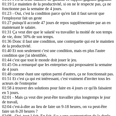
01:19
Le maintien de la productivité, si on ne le respecte pas, ça ne
fonctionne pas la semaine de 4 jours.
01:23
- Oui, c'est la condition parce qu'en fait il faut savoir que
l'employeur fait un geste
01:27
puisqu'il accorde 47 jours de repos supplémentaire par an en
maintenant le salaire.
01:31
Ça veut dire que le salarié va travailler la moitié de son temps
de vie, donc 50% de son temps.
01:36
Donc il faut une condition, une contrepartie qui est le maintien
de la productivité.
01:40
Et non seulement c'est une condition, mais en plus l'autre
condition que j'ai identifiée,
01:44
c'est que tout le monde doit jouer le jeu.
01:45
On a remarqué que les entreprises qui proposaient la semaine
de 4 jours
01:48
comme étant une option parmi d'autres, ça ne fonctionnait pas.
01:51
Et c'est ça qui est intéressant, c'est vraiment d'inviter tous les
acteurs de l'entreprise
01:58
à trouver des solutions pour faire en 4 jours ce qu'ils faisaient
en 5 jours.
02:01
- Mais ça veut dire peut-être travailler plus longtemps le jour
de travail,
02:04
c'est-à-dire au lieu de faire un 9-18 heures, on va peut-être
faire un 8-20 heures ?
02:08
- Oui, tout à fait. En fait, il y a une augmentation de la durée