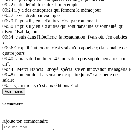
09:22
et de définir le cadre. Par exemple,
09:24
il y a des entreprises qui ferment le même jour,
09:27
le vendredi par exemple.
09:29
Et puis il y en a d'autres, c'est par roulement.
09:30
Et puis il y en a d'autres qui sont dans une saisonnalité, qui
disent "Bah là, moi,
09:34
je suis dans l'hôtellerie, la restauration, j'vais où, t'en oublies
?"
09:36
Ce qu'il faut croire, c'est vrai qu'on appelle ça la semaine de
quatre jours,
09:40
j'aurais dû l'intituler "47 jours de repos supplémentaires par
an".
09:44
- Merci Francis Esboyé, spécialiste en innovation managériale
09:48
et auteur de "La semaine de quatre jours" sans perte de
salaire.
09:51
Ça marche, c'est aux éditions Erol.
Voir moins
Commentaires
Ajoute ton commentaire