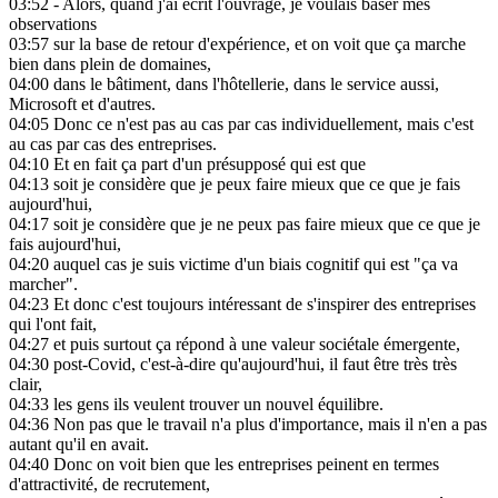
03:52
- Alors, quand j'ai écrit l'ouvrage, je voulais baser mes
observations
03:57
sur la base de retour d'expérience, et on voit que ça marche
bien dans plein de domaines,
04:00
dans le bâtiment, dans l'hôtellerie, dans le service aussi,
Microsoft et d'autres.
04:05
Donc ce n'est pas au cas par cas individuellement, mais c'est
au cas par cas des entreprises.
04:10
Et en fait ça part d'un présupposé qui est que
04:13
soit je considère que je peux faire mieux que ce que je fais
aujourd'hui,
04:17
soit je considère que je ne peux pas faire mieux que ce que je
fais aujourd'hui,
04:20
auquel cas je suis victime d'un biais cognitif qui est "ça va
marcher".
04:23
Et donc c'est toujours intéressant de s'inspirer des entreprises
qui l'ont fait,
04:27
et puis surtout ça répond à une valeur sociétale émergente,
04:30
post-Covid, c'est-à-dire qu'aujourd'hui, il faut être très très
clair,
04:33
les gens ils veulent trouver un nouvel équilibre.
04:36
Non pas que le travail n'a plus d'importance, mais il n'en a pas
autant qu'il en avait.
04:40
Donc on voit bien que les entreprises peinent en termes
d'attractivité, de recrutement,