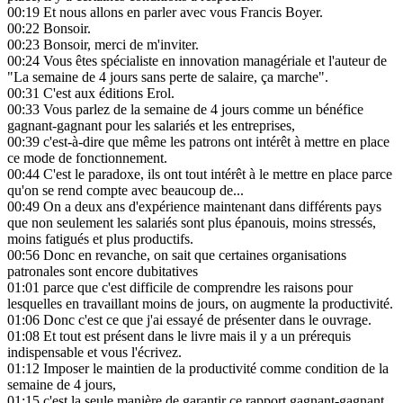
00:19
Et nous allons en parler avec vous Francis Boyer.
00:22
Bonsoir.
00:23
Bonsoir, merci de m'inviter.
00:24
Vous êtes spécialiste en innovation managériale et l'auteur de
"La semaine de 4 jours sans perte de salaire, ça marche".
00:31
C'est aux éditions Erol.
00:33
Vous parlez de la semaine de 4 jours comme un bénéfice
gagnant-gagnant pour les salariés et les entreprises,
00:39
c'est-à-dire que même les patrons ont intérêt à mettre en place
ce mode de fonctionnement.
00:44
C'est le paradoxe, ils ont tout intérêt à le mettre en place parce
qu'on se rend compte avec beaucoup de...
00:49
On a deux ans d'expérience maintenant dans différents pays
que non seulement les salariés sont plus épanouis, moins stressés,
moins fatigués et plus productifs.
00:56
Donc en revanche, on sait que certaines organisations
patronales sont encore dubitatives
01:01
parce que c'est difficile de comprendre les raisons pour
lesquelles en travaillant moins de jours, on augmente la productivité.
01:06
Donc c'est ce que j'ai essayé de présenter dans le ouvrage.
01:08
Et tout est présent dans le livre mais il y a un prérequis
indispensable et vous l'écrivez.
01:12
Imposer le maintien de la productivité comme condition de la
semaine de 4 jours,
01:15
c'est la seule manière de garantir ce rapport gagnant-gagnant.