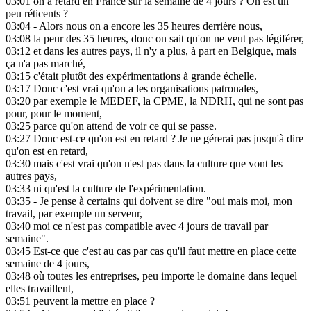
03:01
on a retard en France sur la semaine de 4 jours ? On est un
peu réticents ?
03:04
- Alors nous on a encore les 35 heures derrière nous,
03:08
la peur des 35 heures, donc on sait qu'on ne veut pas légiférer,
03:12
et dans les autres pays, il n'y a plus, à part en Belgique, mais
ça n'a pas marché,
03:15
c'était plutôt des expérimentations à grande échelle.
03:17
Donc c'est vrai qu'on a les organisations patronales,
03:20
par exemple le MEDEF, la CPME, la NDRH, qui ne sont pas
pour, pour le moment,
03:25
parce qu'on attend de voir ce qui se passe.
03:27
Donc est-ce qu'on est en retard ? Je ne gérerai pas jusqu'à dire
qu'on est en retard,
03:30
mais c'est vrai qu'on n'est pas dans la culture que vont les
autres pays,
03:33
ni qu'est la culture de l'expérimentation.
03:35
- Je pense à certains qui doivent se dire "oui mais moi, mon
travail, par exemple un serveur,
03:40
moi ce n'est pas compatible avec 4 jours de travail par
semaine".
03:45
Est-ce que c'est au cas par cas qu'il faut mettre en place cette
semaine de 4 jours,
03:48
où toutes les entreprises, peu importe le domaine dans lequel
elles travaillent,
03:51
peuvent la mettre en place ?