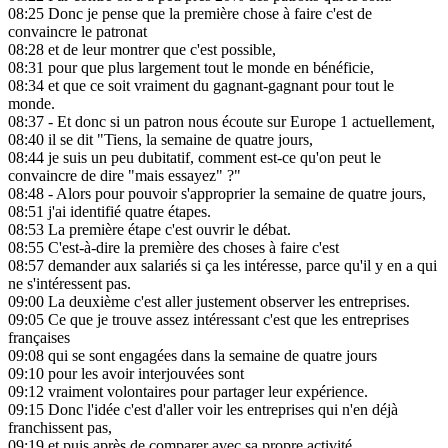
08:25
Donc je pense que la première chose à faire c'est de
convaincre le patronat
08:28
et de leur montrer que c'est possible,
08:31
pour que plus largement tout le monde en bénéficie,
08:34
et que ce soit vraiment du gagnant-gagnant pour tout le
monde.
08:37
- Et donc si un patron nous écoute sur Europe 1 actuellement,
08:40
il se dit "Tiens, la semaine de quatre jours,
08:44
je suis un peu dubitatif, comment est-ce qu'on peut le
convaincre de dire "mais essayez" ?"
08:48
- Alors pour pouvoir s'approprier la semaine de quatre jours,
08:51
j'ai identifié quatre étapes.
08:53
La première étape c'est ouvrir le débat.
08:55
C'est-à-dire la première des choses à faire c'est
08:57
demander aux salariés si ça les intéresse, parce qu'il y en a qui
ne s'intéressent pas.
09:00
La deuxième c'est aller justement observer les entreprises.
09:05
Ce que je trouve assez intéressant c'est que les entreprises
françaises
09:08
qui se sont engagées dans la semaine de quatre jours
09:10
pour les avoir interjouvées sont
09:12
vraiment volontaires pour partager leur expérience.
09:15
Donc l'idée c'est d'aller voir les entreprises qui n'en déjà
franchissent pas,
09:19
et puis après de comparer avec sa propre activité