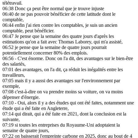
télétravail.
06:38
Donc ça peut être normal que je trouve injuste
06:40
de ne pas pouvoir bénéficier de cette latitude dont le
comptable,
06:44
enfin j'ai rien contre les comptables, je suis un ancien
comptable, peut bénéficier.
06:47
Je pense que la semaine des quatre jours d'après les
estimations qu'on a fait avec Thomas Laborey, qui m'a assisté,
06:52
je pense que la semaine de quatre jours pourrait
potentiellement concerner 80% des emplois.
06:56
- C'est énorme. Donc on l'a dit, des avantages sur le bien-être
des salariés,
07:01
des avantages, on l'a dit, ça réduit les inégalités entre les
travailleurs,
07:05
mais il y a aussi des avantages sur l'environnement par
exemple,
07:08
c'est-à-dire on va prendre moins sa voiture, on va moins
dépenser d'énergie.
07:10
- Oui, alors il y a des études qui ont été faites, notamment une
étude qui a été faite en Angleterre,
07:14
qui dirait, qui a été faite en 2021, dont la conclusion est la
suivante,
07:19
si toutes les entreprises du Royaume-Uni adoptaient la
semaine de quatre jours,
07:22
on baisserait l'empreinte carbone en 2025, donc au bout de 4