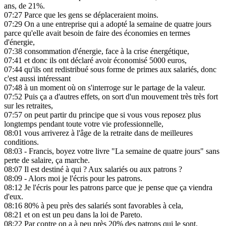
ans, de 21%.
07:27
Parce que les gens se déplaceraient moins.
07:29
On a une entreprise qui a adopté la semaine de quatre jours
parce qu'elle avait besoin de faire des économies en termes
d'énergie,
07:38
consommation d'énergie, face à la crise énergétique,
07:41
et donc ils ont déclaré avoir économisé 5000 euros,
07:44
qu'ils ont redistribué sous forme de primes aux salariés, donc
c'est aussi intéressant
07:48
à un moment où on s'interroge sur le partage de la valeur.
07:52
Puis ça a d'autres effets, on sort d'un mouvement très très fort
sur les retraites,
07:57
on peut partir du principe que si vous vous reposez plus
longtemps pendant toute votre vie professionnelle,
08:01
vous arriverez à l'âge de la retraite dans de meilleures
conditions.
08:03
- Francis, boyez votre livre "La semaine de quatre jours" sans
perte de salaire, ça marche.
08:07
Il est destiné à qui ? Aux salariés ou aux patrons ?
08:09
- Alors moi je l'écris pour les patrons.
08:12
Je l'écris pour les patrons parce que je pense que ça viendra
d'eux.
08:16
80% à peu près des salariés sont favorables à cela,
08:21
et on est un peu dans la loi de Pareto.
08:22
Par contre on a à peu près 20% des patrons qui le sont.