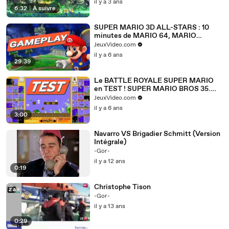
il y a 3 ans
6:32
|
À suivre
SUPER MARIO 3D ALL-STARS : 10
minutes de MARIO 64, MARIO
SUNSHINE, MARIO GALAXY -
JeuxVideo.com
GAMEPLAY SWITCH FR
il y a 6 ans
29:39
Le BATTLE ROYALE SUPER MARIO
en TEST ! SUPER MARIO BROS 35.
review Nintendo Switch
JeuxVideo.com
il y a 6 ans
3:00
Navarro VS Brigadier Schmitt (Version
Intégrale)
-Gor-
il y a 12 ans
0:19
Christophe Tison
-Gor-
il y a 13 ans
0:29