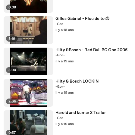
0:38
Gilles Gabriel - Flou de toi©
-Gor-
il y a 18 ans
3:19
Hilty &Bosch - Red Bull BC One 2005
-Gor-
il y a 19 ans
5:04
Hilty & Bosch LOCKIN
-Gor-
il y a 19 ans
2:06
Harold and kumar 2 Trailer
-Gor-
il y a 19 ans
0:57