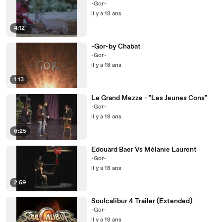
-Gor-
il y a 18 ans
4:12
-Gor-by Chabat
-Gor-
il y a 18 ans
1:13
Le Grand Mezze - "Les Jeunes Cons"
-Gor-
il y a 18 ans
6:25
Edouard Baer Vs Mélanie Laurent
-Gor-
il y a 18 ans
2:59
Soulcalibur 4 Trailer (Extended)
-Gor-
il y a 18 ans