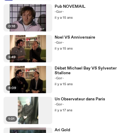
Pub NOVEMAIL
-Gor-
il y a 15 ans
0:16
Noel VS Anniversaire
-Gor-
il y a 15 ans
5:49
Débat Michael Bay VS Sylvester
Stallone
-Gor-
il y a 15 ans
6:09
Un Observateur dans Paris
-Gor-
il y a 17 ans
1:01
Ari Gold