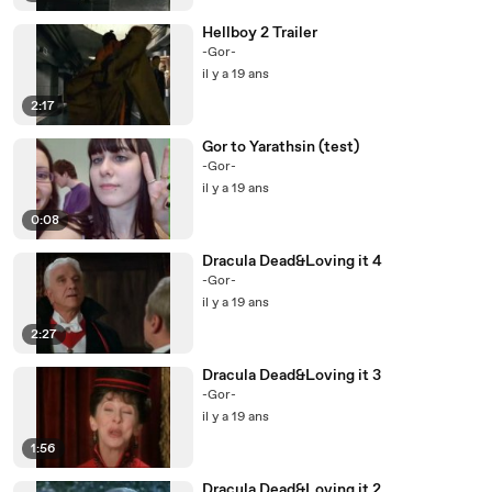
Hellboy 2 Trailer
-Gor-
il y a 19 ans
2:17
Gor to Yarathsin (test)
-Gor-
il y a 19 ans
0:08
Dracula Dead&Loving it 4
-Gor-
il y a 19 ans
2:27
Dracula Dead&Loving it 3
-Gor-
il y a 19 ans
1:56
Dracula Dead&Loving it 2