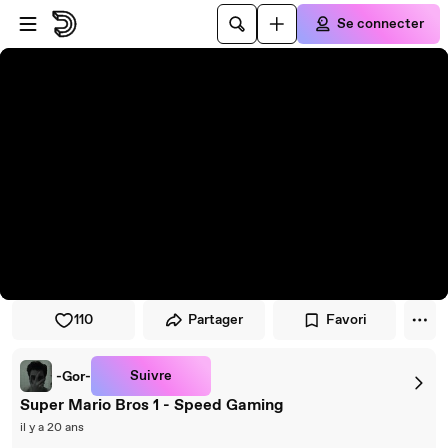
Passer au player
Passer au contenu principal
Se connecter
110
Partager
Favori
Suivre
-Gor-
Super Mario Bros 1 - Speed Gaming
il y a 20 ans