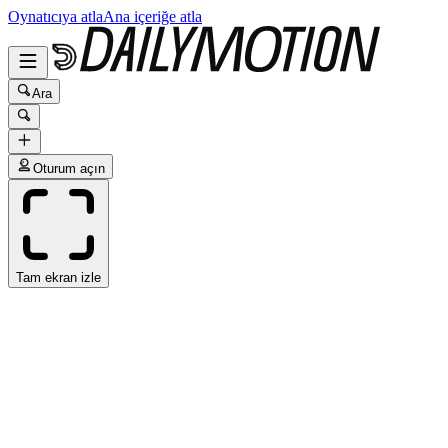
Oynatıcıya atla
Ana içeriğe atla
Ara
Oturum açın
Tam ekran izle