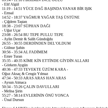
- Elif Algül
11:19 - 14:51 YÜCE DAĞ BAŞINDA YANAR BİR IŞIK
- Emsal
14:52 - 18:37 YAĞMUR YAĞAR TAŞ ÜSTÜNE
- Çiğdem Taştan
18:38 - 23:07 SÜPHAN DAĞI
- Uğur Uçar
23:08 - 26:54 BU TEPE PULLU TEPE
- Aylin Demir & Salih Gündoğdu
26:55 - 30:55 DERDİNDEN DEL’OLDUM
- Gülnur Şahin
30:56 - 35:34 AL FADİMEM
- Emre Turan
35:35 - 40:35 KİME KİN ETTİNDE GİYDİN ALLARI
- Görkem Aygün
40:36 - 47:33 TEVEKTE ÜZÜM KARA -
Oğuz Aksaç & Cengiz Yılmaz
47:34 - 50:33 ARAS ARAS HAN ARAS
- Aysun Atmaca
50:34 - 55:26 ÇALIN DAVULLARI
- Melisa Şirin
55:27 - 58:14 EVLERİNİN ÖNÜ YONCA
- Ünal Dursun