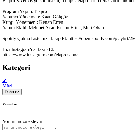
Elapro SAHNE'ye katılmak için https://elapro.com.tr/basvuru linkinde
Program Yapım: Elapro
Yapımcı Yönetmen: Kaan Gökgöz
Kurgu Yönetmeni: Kenan Erten
Yapım Ekibi: Mehmet Acar, Kenan Erten, Mert Okan
Spotify Çalma Listemizi Takip Et: https://open.spotify.com/playlist/2
Bizi Instagram'da Takip Et:
https://www.instagram.com/elaprosahne
Kategori
🎵
Müzik
Daha az
Yorumlar
Yorumunuzu ekleyin