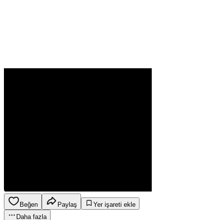
Beğen
Paylaş
Yer işareti ekle
Daha fazla