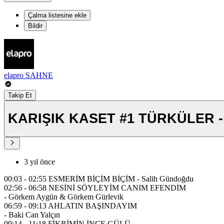
Çalma listesine ekle
Bildir
elapro SAHNE
Takip Et
KARIŞIK KASET #1 TÜRKÜLER - E
3 yıl önce
00:03 - 02:55 ESMERİM BİÇİM BİÇİM - Salih Gündoğdu
02:56 - 06:58 NESİNİ SÖYLEYİM CANIM EFENDİM
- Görkem Aygün & Görkem Gürlevik
06:59 - 09:13 AHLATIN BAŞINDAYIM
- Baki Can Yalçın
09:14 - 11:18 FİKRİMİN İNCE GÜLÜ