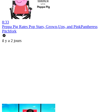
8:33
Peppa Pig Rates Pop Stars, Grown-Ups, and PinkPantheress
Pitchfork
il y a 2 jours