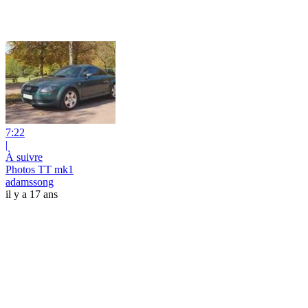
7:22
|
À suivre
Photos TT mk1
adamssong
il y a 17 ans