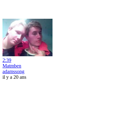
2:39
Matmben
adamssong
il y a 20 ans