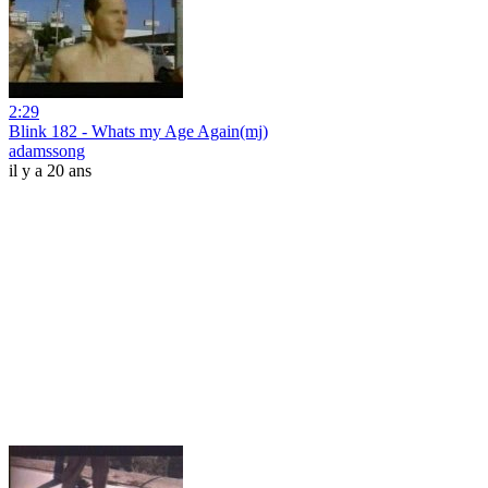
2:29
Blink 182 - Whats my Age Again(mj)
adamssong
il y a 20 ans