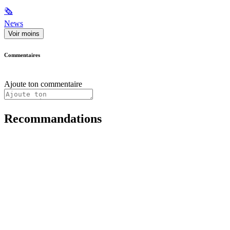
🗞
News
Voir moins
Commentaires
Ajoute ton commentaire
Recommandations