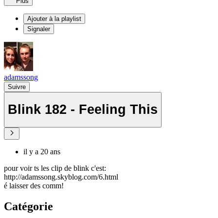
Plus
Ajouter à la playlist
Signaler
adamssong
Suivre
Blink 182 - Feeling This
il y a 20 ans
pour voir ts les clip de blink c'est:
http://adamssong.skyblog.com/6.html
é laisser des comm!
Catégorie