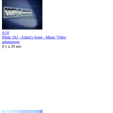
4:10
Blink 182 - Adam's Song - Music Video
adamssong
il y a 20 ans