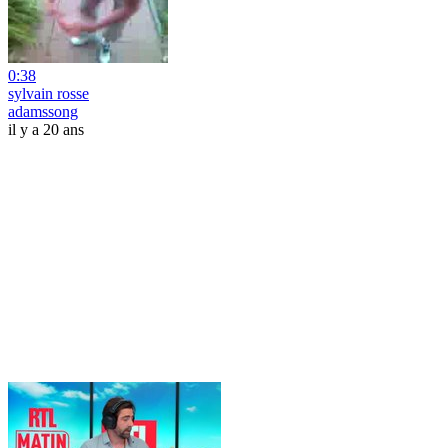
0:38
sylvain rosse
adamssong
il y a 20 ans