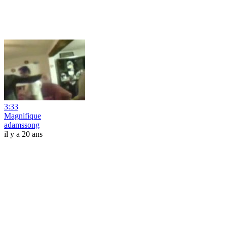
3:33
Magnifique
adamssong
il y a 20 ans