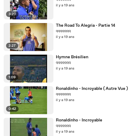
il y a 19 ans
3:20
The Road To Alegria - Partie 14
qqqqqqq
il y a 19 ans
2:27
Hymne Brésilien
qqqqqqq
il y a 19 ans
1:09
Ronaldinho - Incroyable ( Autre Vue )
qqqqqqq
il y a 19 ans
0:42
Ronaldinho - Incroyable
qqqqqqq
il y a 19 ans