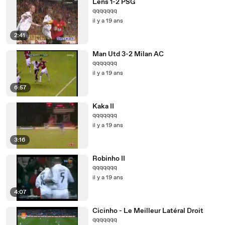
Lens 1-2 PSG
qqqqqqq
il y a 19 ans
2:41
Man Utd 3-2 Milan AC
qqqqqqq
il y a 19 ans
6:57
Kaka II
qqqqqqq
il y a 19 ans
3:16
Robinho II
qqqqqqq
il y a 19 ans
4:07
Cicinho - Le Meilleur Latéral Droit
qqqqqqq