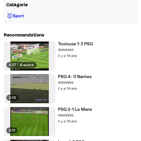
Catégorie
🥇
Sport
Recommandations
Toulouse 1-3 PSG
qqqqqqq
il y a 19 ans
4:27
|
À suivre
PSG 4- 0 Nantes
qqqqqqq
il y a 19 ans
2:10
PSG 2-1 Le Mans
qqqqqqq
il y a 19 ans
2:11