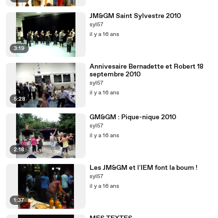
JM&GM Saint Sylvestre 2010
syl57
il y a 16 ans
3:19
Annivesaire Bernadette et Robert 18
septembre 2010
syl57
il y a 16 ans
5:28
GM&GM : Pique-nique 2010
syl57
il y a 16 ans
2:18
Les JM&GM et l'IEM font la boum !
syl57
il y a 16 ans
1:37