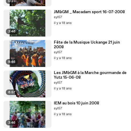
0:23
JM&GM _ Macadam sport 16-07-2008
syl57
il y a 18 ans
3:46
Fête de la Musique Uckange 21 juin
2008
syl57
il y a 18 ans
8:46
Les JM&GM à la Marche gourmande de
Yutz 15-06-08
syl57
il y a 18 ans
6:57
IEM au bois 10 juin 2008
syl57
il y a 18 ans
3:46