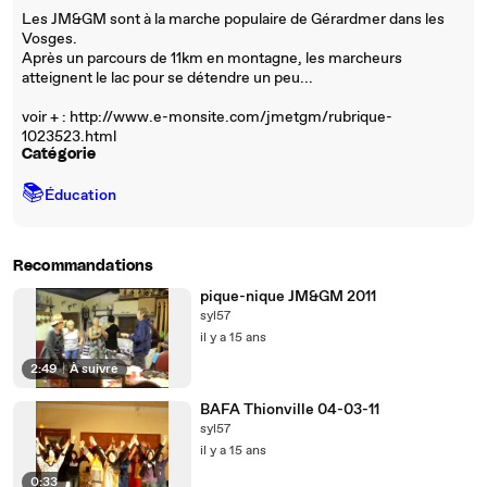
Les JM&GM sont à la marche populaire de Gérardmer dans les
Vosges.
Après un parcours de 11km en montagne, les marcheurs
atteignent le lac pour se détendre un peu...
voir + : http://www.e-monsite.com/jmetgm/rubrique-
1023523.html
Catégorie
📚
Éducation
Recommandations
pique-nique JM&GM 2011
syl57
il y a 15 ans
2:49
|
À suivre
BAFA Thionville 04-03-11
syl57
il y a 15 ans
0:33