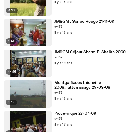
il y a 18 ans
4:33
JM&GM : Soirée Rouge 21-11-08
syl57
il y a 18 ans
1:41
JM&GM Séjour Sharm El Sheikh 2008
syl57
il y a 18 ans
14:15
Montgolfiades thionville
2008...atterrissage 29-08-08
syl57
il y a 18 ans
1:44
Pique-nique 27-07-08
syl57
il y a 18 ans