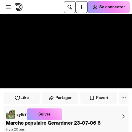
Passer au player
Passer au contenu principal
Se connecter
Like
Partager
Favori
Suivre
syl57
Marche populaire Gerardmer 23-07-06 6
il y a 20 ans