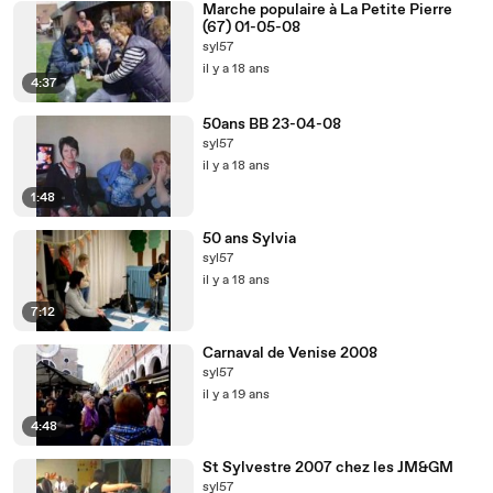
Marche populaire à La Petite Pierre
(67) 01-05-08
syl57
il y a 18 ans
4:37
50ans BB 23-04-08
syl57
il y a 18 ans
1:48
50 ans Sylvia
syl57
il y a 18 ans
7:12
Carnaval de Venise 2008
syl57
il y a 19 ans
4:48
St Sylvestre 2007 chez les JM&GM
syl57