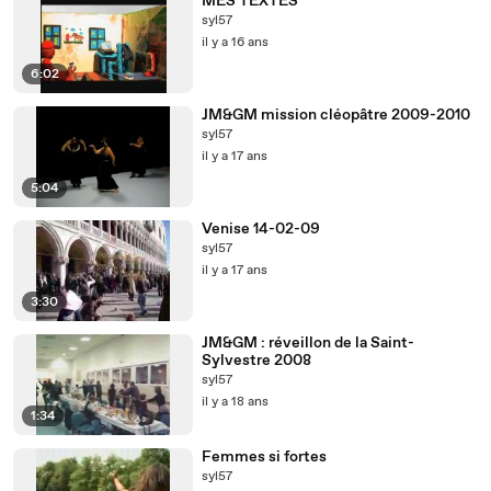
MES TEXTES
syl57
il y a 16 ans
6:02
JM&GM mission cléopâtre 2009-2010
syl57
il y a 17 ans
5:04
Venise 14-02-09
syl57
il y a 17 ans
3:30
JM&GM : réveillon de la Saint-
Sylvestre 2008
syl57
il y a 18 ans
1:34
Femmes si fortes
syl57