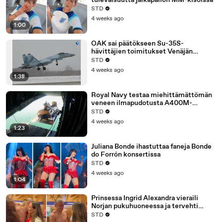
tulevaisuutta jalkapallon MM-kisoissa
STD
4 weeks ago
1:00
OAK sai päätökseen Su-35S-
hävittäjien toimitukset Venäjän
puolustusministeriölle vuonna 2025
STD
4 weeks ago
1:38
Royal Navy testaa miehittämättömän
veneen ilmapudotusta A400M-
koneesta
STD
4 weeks ago
1:23
Juliana Bonde ihastuttaa faneja Bonde
do Forrón konsertissa
STD
4 weeks ago
1:04
Prinsessa Ingrid Alexandra vieraili
Norjan pukuhuoneessa ja tervehti
Haalandia Brasilian putoamisen jälkeen
STD