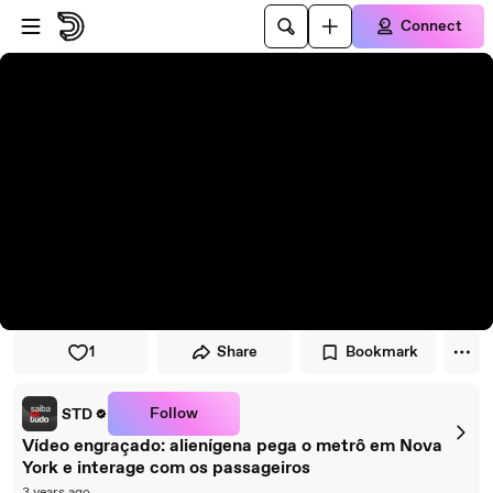
Skip to player
Skip to main content
Connect
1
Share
Bookmark
Follow
STD
Vídeo engraçado: alienígena pega o metrô em Nova
York e interage com os passageiros