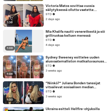
Victoria Matos sovittaa vuosia
säilytyksessä ollutta vaatetta:
”Rakastin sitä”
STD
2 days ago
1:36
Mia Khalifa nautti veneretkestä ja söi
grilliruokaa kelluen meressä
STD
4 days ago
1:09
Sydney Sweeney esittelee uuden
alusvaatemalliston matkailuvaunussa
kuvatussa kampanjassa
STD
3 weeks ago
1:06
“Niinkö?” Juliana Bonden tanssijat
vitsailevat sosiaalisen median
kommenteista
STD
3 weeks ago
1:00
Ukraina esitteli Hellfire-ohjuksilla