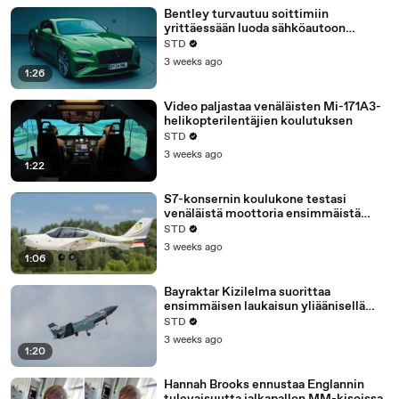
Bentley turvautuu soittimiin
yrittäessään luoda sähköautoon
polttomoottorien tunnetta
STD
3 weeks ago
1:26
Video paljastaa venäläisten Mi-171A3-
helikopterilentäjien koulutuksen
STD
3 weeks ago
1:22
S7-konsernin koulukone testasi
venäläistä moottoria ensimmäistä
kertaa
STD
3 weeks ago
1:06
Bayraktar Kizilelma suorittaa
ensimmäisen laukaisun yliäänisellä
JET-230-ohjuksella
STD
3 weeks ago
1:20
Hannah Brooks ennustaa Englannin