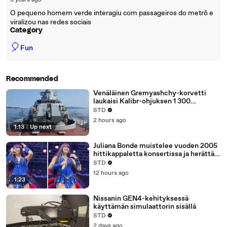
3 years ago
O pequeno homem verde interagiu com passageiros do metrô e
viralizou nas redes sociais
Category
🎈
Fun
Recommended
Venäläinen Gremyashchy-korvetti
laukaisi Kalibr-ohjuksen 1 300
kilometrin päässä sijaitsevaan
STD
kohteeseen
2 hours ago
1:13
|
Up next
Juliana Bonde muistelee vuoden 2005
hittikappaletta konsertissa ja herättää
faneissa nostalgiaa
STD
12 hours ago
1:23
Nissanin GEN4-kehityksessä
käyttämän simulaattorin sisällä
STD
2 days ago