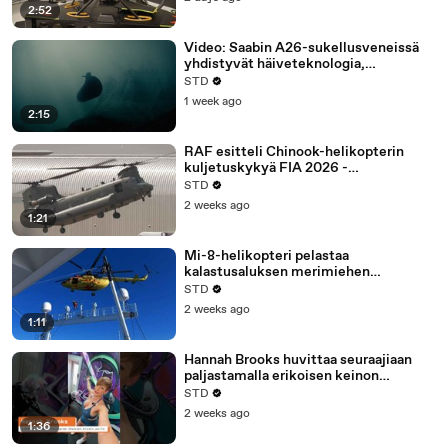
2:52
Video: Saabin A26-sukellusveneissä
yhdistyvät häiveteknologia,
vedenalaiset droonit ja Stirling-
STD
propulsio
1 week ago
2:15
RAF esitteli Chinook-helikopterin
kuljetuskykyä FIA 2026 -
ilmailunäyttelyssä
STD
2 weeks ago
1:21
Mi-8-helikopteri pelastaa
kalastusaluksen merimiehen
Beringinmerellä
STD
2 weeks ago
1:11
Hannah Brooks huvittaa seuraajiaan
paljastamalla erikoisen keinon
golflyöntien laskemiseen
STD
2 weeks ago
1:36