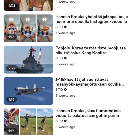
4 weeks ago
1:02
Hannah Brooks yhdistää jalkapallon ja
huumorin uudella Instagram-videolla
STD
4 weeks ago
1:15
Pohjois-Korea testaa risteilyohjusta
hävittäjäalus Kang Konilta
STD
5 weeks ago
2:27
J-11B-hävittäjät suorittavat
maahyökkäysharjoituksen kovilla
ammuksilla Kiinassa
STD
5 weeks ago
1:18
Hannah Brooks jakaa humoristisia
videoita palatessaan golfin pariin
STD
5 weeks ago
1:16