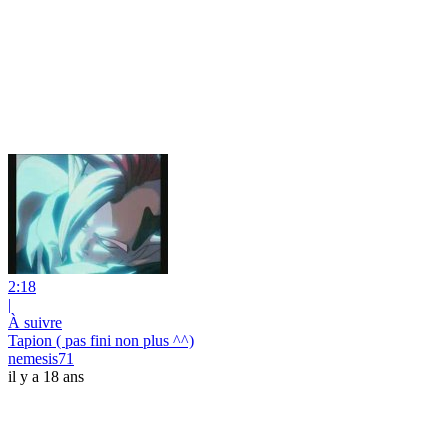
2:18
|
À suivre
Tapion ( pas fini non plus ^^)
nemesis71
il y a 18 ans