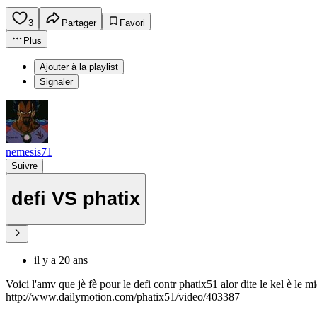
3
Partager
Favori
Plus
Ajouter à la playlist
Signaler
nemesis71
Suivre
defi VS phatix
il y a 20 ans
Voici l'amv que jè fè pour le defi contr phatix51 alor dite le kel è le mi
http://www.dailymotion.com/phatix51/video/403387