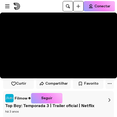
Pular para o player
Ir para o conteúdo principal
Conectar
Curtir
Compartilhar
Favorito
Seguir
Filmow
Top Boy: Temporada 3 | Trailer oficial | Netflix
há 3 anos