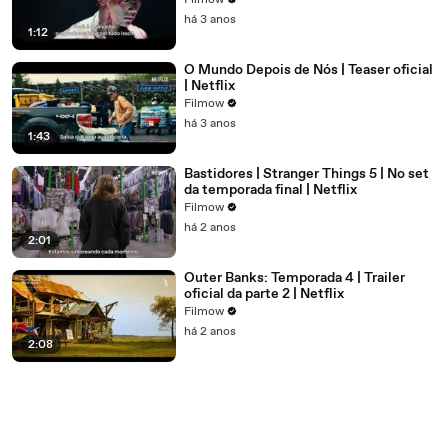
Filmow
há 3 anos
1:12
O Mundo Depois de Nós | Teaser oficial
| Netflix
Filmow
há 3 anos
1:43
Bastidores | Stranger Things 5 | No set
da temporada final | Netflix
Filmow
há 2 anos
2:01
Outer Banks: Temporada 4 | Trailer
oficial da parte 2 | Netflix
Filmow
há 2 anos
2:08