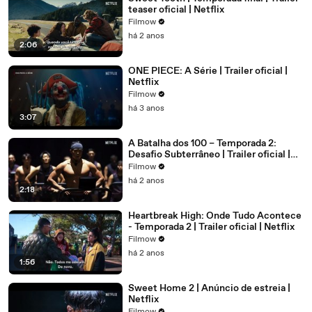
teaser oficial | Netflix
Filmow
há 2 anos
2:06
ONE PIECE: A Série | Trailer oficial |
Netflix
Filmow
há 3 anos
3:07
A Batalha dos 100 – Temporada 2:
Desafio Subterrâneo | Trailer oficial |
Netflix
Filmow
há 2 anos
2:18
Heartbreak High: Onde Tudo Acontece
- Temporada 2 | Trailer oficial | Netflix
Filmow
há 2 anos
1:56
Sweet Home 2 | Anúncio de estreia |
Netflix