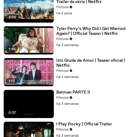
Trailer da série | Netflix
Filmow
há 2 anos
2:05
Tyler Perry’s Why Did I Get Married
Again? | Official Teaser | Netflix
Filmow
há 3 semanas
1:44
Um Grude de Amor | Teaser oficial |
Netflix
Filmow
há 3 semanas
1:13
Batman PARTE II
Filmow
há 3 semanas
0:37
I Play Rocky | Official Trailer
Filmow
há 3 semanas