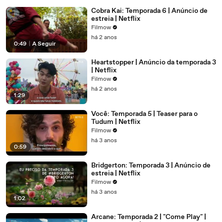
Cobra Kai: Temporada 6 | Anúncio de
estreia | Netflix
Filmow
há 2 anos
0:49
|
A Seguir
Heartstopper | Anúncio da temporada 3
| Netflix
Filmow
há 2 anos
1:29
Você: Temporada 5 | Teaser para o
Tudum | Netflix
Filmow
há 3 anos
0:59
Bridgerton: Temporada 3 | Anúncio de
estreia | Netflix
Filmow
há 3 anos
1:02
Arcane: Temporada 2 | "Come Play" |