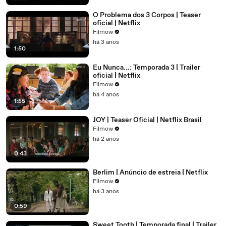
O Problema dos 3 Corpos | Teaser
oficial | Netflix
Filmow
há 3 anos
1:50
Eu Nunca...: Temporada 3 | Trailer
oficial | Netflix
Filmow
há 4 anos
1:55
JOY | Teaser Oficial | Netflix Brasil
Filmow
há 2 anos
0:43
Berlim | Anúncio de estreia | Netflix
Filmow
há 3 anos
0:59
Sweet Tooth | Temporada final | Trailer