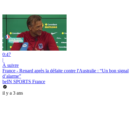
0:47
|
À suivre
France - Renard après la défaite contre l'Australie : “Un bon signal
d’alarme”
beIN SPORTS France
il y a 3 ans