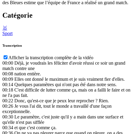
des Bleues estime que l’équipe de France a réalisé un grand match.
Catégorie
🥇
Sport
Transcription
Afficher la transcription complète de la vidéo
00:00
Déjà, je voudrais les féliciter d'avoir réussi ce soir un grand
match contre une
00:08
nation entière.
00:09
Elles ont donné le maximum et je suis vraiment fier d'elles.
00:14
Quelques paramètres qui n'ont pas été dans notre sens.
00:18
C'est difficile de lutter comme ça, mais on a failli le faire et on
ne l'a pas fait.
00:22
Donc, qu'est-ce que je peux leur reprocher ? Rien.
00:26
Je vous l'ai dit, tout le monde a travaillé d'une façon
exceptionnelle.
00:30
Le paramètre, c'est juste qu'il y a main dans une surface et
qu'elle n'est pas sifflée
00:34
et que c'est comme ça.
00:36
On ne va pas pleurer parce que quand on pleure, on a des