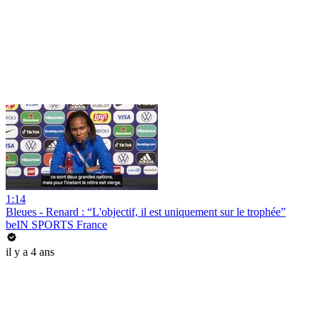
1:14
Bleues - Renard : “L'objectif, il est uniquement sur le trophée”
beIN SPORTS France
il y a 4 ans