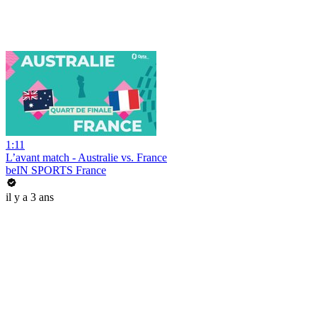
1:11
L’avant match - Australie vs. France
beIN SPORTS France
il y a 3 ans