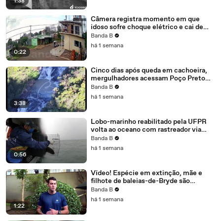
1:38
Câmera registra momento em que
idoso sofre choque elétrico e cai de
laje de sete metros em Cascavel
Banda B
há 1 semana
0:22
Cinco dias após queda em cachoeira,
mergulhadores acessam Poço Preto
em buscas por fotógrafa desaparecida;
Banda B
veja vídeo
há 1 semana
3:38
Lobo-marinho reabilitado pela UFPR
volta ao oceano com rastreador via
satélite no litoral do Paraná
Banda B
há 1 semana
0:56
Vídeo! Espécie em extinção, mãe e
filhote de baleias-de-Bryde são
avistados no Litoral do Paraná
Banda B
há 1 semana
1:22