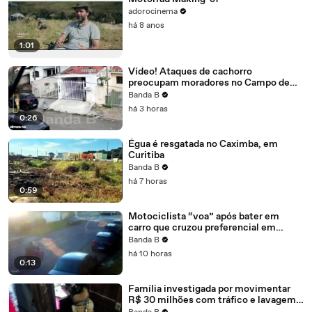
adorocinema
há 8 anos
1:01
Vídeo! Ataques de cachorro
preocupam moradores no Campo de
Santana: “Minha esposa ficou
Banda B
traumatizada”
há 3 horas
0:26
Égua é resgatada no Caximba, em
Curitiba
Banda B
há 7 horas
0:59
Motociclista “voa” após bater em
carro que cruzou preferencial em
Pinhais
Banda B
há 10 horas
0:13
Família investigada por movimentar
R$ 30 milhões com tráfico e lavagem
de dinheiro é alvo de megaoperação