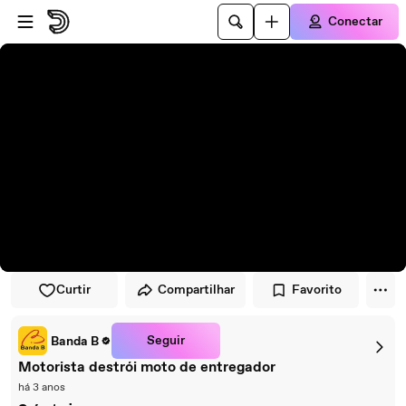
Pular para o player
Ir para o conteúdo principal
Conectar
Curtir
Compartilhar
Favorito
Seguir
Banda B
Motorista destrói moto de entregador
há 3 anos