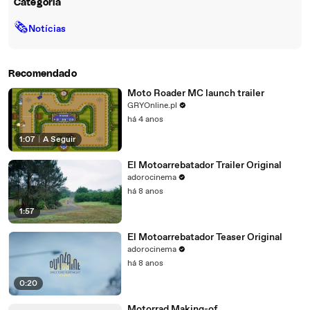
Categoria
🗞
Notícias
Recomendado
Moto Roader MC launch trailer
GRYOnline.pl
há 4 anos
1:07
|
A Seguir
El Motoarrebatador Trailer Original
adorocinema
há 8 anos
1:57
El Motoarrebatador Teaser Original
adorocinema
há 8 anos
0:20
Motorrad Making-of