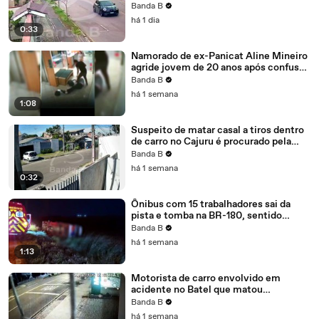
ferido no Bairro Alto; vídeo mostra
Banda B
acidente
há 1 dia
0:33
Namorado de ex-Panicat Aline Mineiro
agride jovem de 20 anos após confusão
em condomínio
Banda B
há 1 semana
1:08
Suspeito de matar casal a tiros dentro
de carro no Cajuru é procurado pela
polícia
Banda B
há 1 semana
0:32
Ônibus com 15 trabalhadores sai da
pista e tomba na BR-180, sentido
Cascavel
Banda B
há 1 semana
1:13
Motorista de carro envolvido em
acidente no Batel que matou
motociclista estava com CNH
Banda B
suspensa
há 1 semana