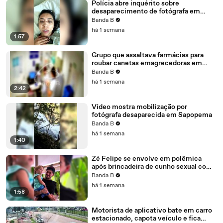
Polícia abre inquérito sobre
desaparecimento de fotógrafa em
cachoeira; sobrevivente quebra o
Banda B
silêncio e relata falta de apoio
há 1 semana
1:57
Grupo que assaltava farmácias para
roubar canetas emagrecedoras em
Curitiba é preso
Banda B
há 1 semana
2:42
Vídeo mostra mobilização por
fotógrafa desaparecida em Sapopema
Banda B
há 1 semana
1:40
Zé Felipe se envolve em polêmica
após brincadeira de cunho sexual com
o filho e se desculpa: "A gente tá aqui
Banda B
pra aprender"
há 1 semana
1:58
Motorista de aplicativo bate em carro
estacionado, capota veículo e fica