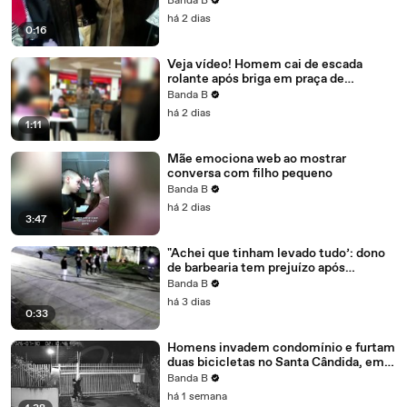
Banda B
há 2 dias
0:16
Veja vídeo! Homem cai de escada
rolante após briga em praça de
alimentação de shopping em Colombo
Banda B
há 2 dias
1:11
Mãe emociona web ao mostrar
conversa com filho pequeno
Banda B
há 2 dias
3:47
"Achei que tinham levado tudo’: dono
de barbearia tem prejuízo após
vandalismo durante a madrugada em
Banda B
Colombo
há 3 dias
0:33
Homens invadem condomínio e furtam
duas bicicletas no Santa Cândida, em
Curitiba; câmera flagra crime
Banda B
há 1 semana