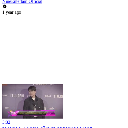
NineEntertain Official
1 year ago
3:32