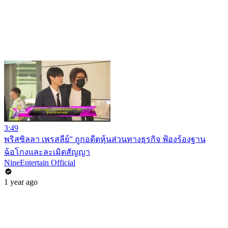
3:49
พริสซิลลา เพรสลีย์” ถูกอดีตหุ้นส่วนทางธุรกิจ ฟ้องร้องฐาน
ฉ้อโกงและละเมิดสัญญา
NineEntertain Official
1 year ago