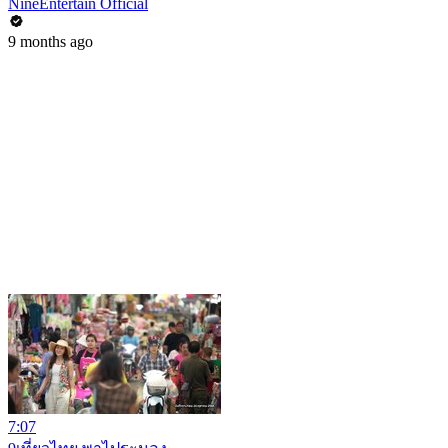
NineEntertain Official
9 months ago
7:07