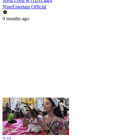
9เที่ยวไทย พาไประนอง
NineEntertain Official
9 months ago
5:21