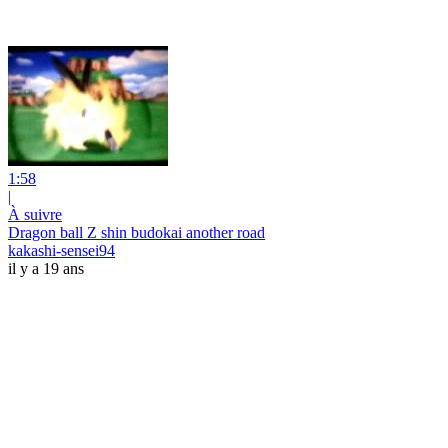
1:58
|
À suivre
Dragon ball Z shin budokai another road
kakashi-sensei94
il y a 19 ans