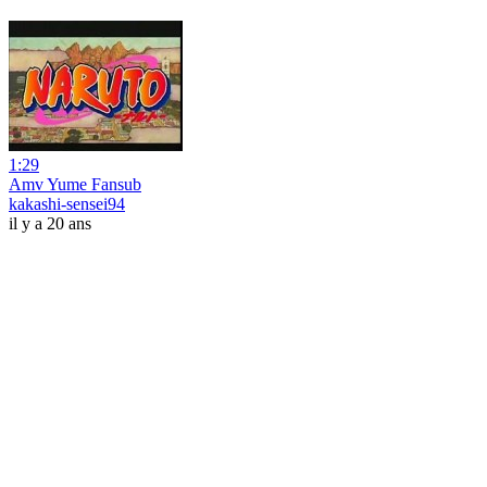
1:29
Amv Yume Fansub
kakashi-sensei94
il y a 20 ans