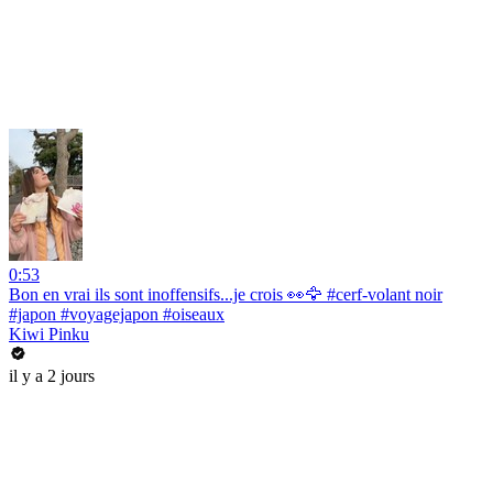
0:53
Bon en vrai ils sont inoffensifs...je crois 👀🦅 #cerf-volant noir
#japon #voyagejapon #oiseaux
Kiwi Pinku
il y a 2 jours