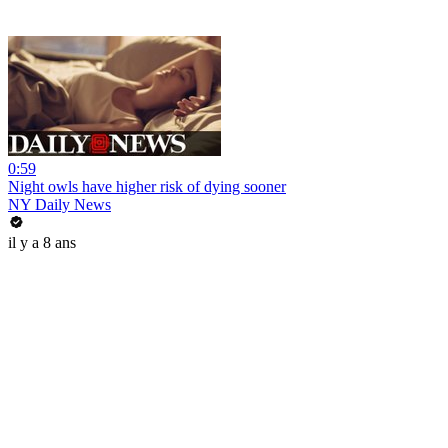
0:59
Night owls have higher risk of dying sooner
NY Daily News
il y a 8 ans