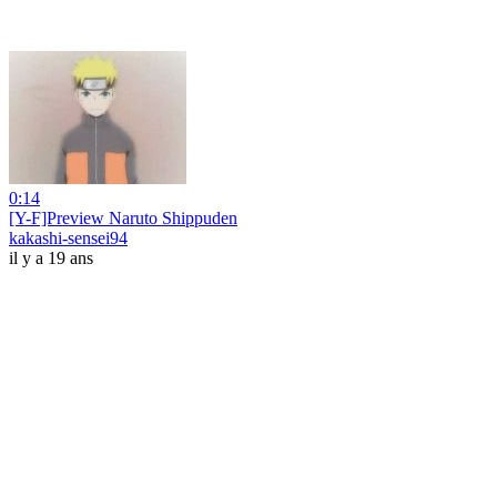
0:14
[Y-F]Preview Naruto Shippuden
kakashi-sensei94
il y a 19 ans