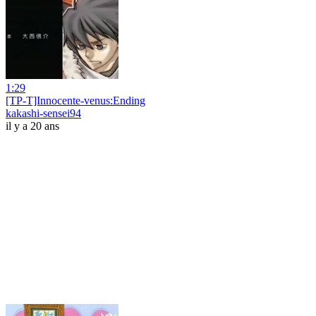
1:29
[TP-T]Innocente-venus:Ending
kakashi-sensei94
il y a 20 ans