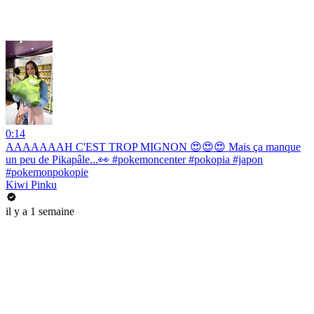
0:14
AAAAAAAH C'EST TROP MIGNON 😍😍😍 Mais ça manque
un peu de Pikapâle...👀 #pokemoncenter #pokopia #japon
#pokemonpokopie
Kiwi Pinku
il y a 1 semaine