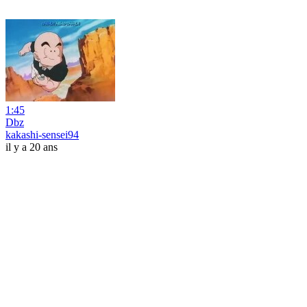
1:45
Dbz
kakashi-sensei94
il y a 20 ans