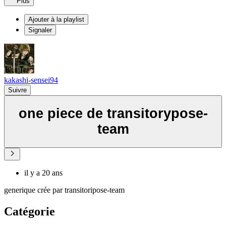
Plus
Ajouter à la playlist
Signaler
kakashi-sensei94
Suivre
one piece de transitorypose-
team
il y a 20 ans
generique crée par transitoripose-team
Catégorie