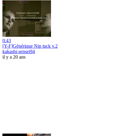
0:43
[Y-F]Générique Nip tuck v.2
kakashi-sensei94
il y a 20 ans