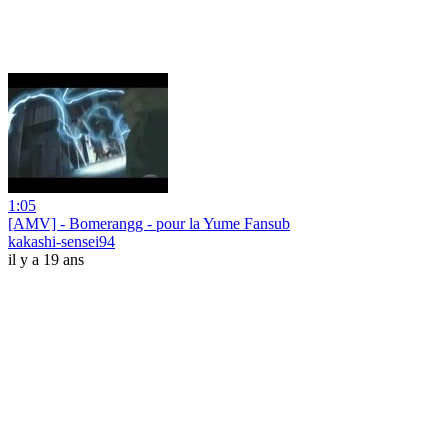
1:05
[AMV] - Bomerangg - pour la Yume Fansub
kakashi-sensei94
il y a 19 ans