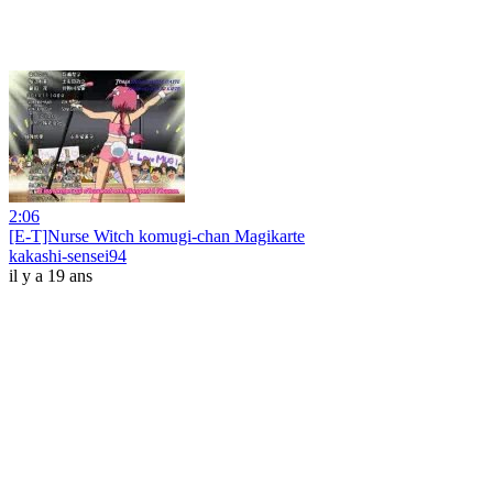
2:06
[E-T]Nurse Witch komugi-chan Magikarte
kakashi-sensei94
il y a 19 ans