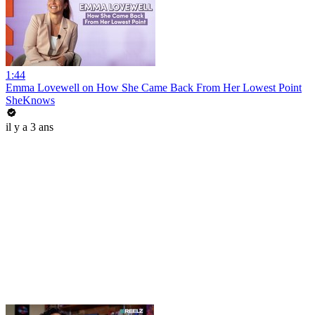
1:44
Emma Lovewell on How She Came Back From Her Lowest Point
SheKnows
il y a 3 ans