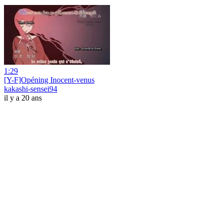
1:29
[Y-F]Opéning Inocent-venus
kakashi-sensei94
il y a 20 ans