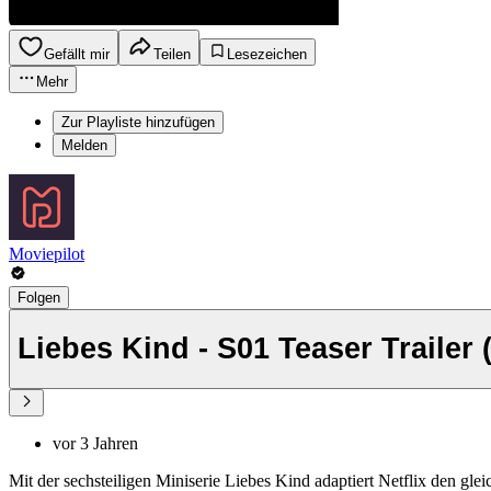
Gefällt mir
Teilen
Lesezeichen
Mehr
Zur Playliste hinzufügen
Melden
Moviepilot
Folgen
Liebes Kind - S01 Teaser Trailer
vor 3 Jahren
Mit der sechsteiligen Miniserie Liebes Kind adaptiert Netflix den g