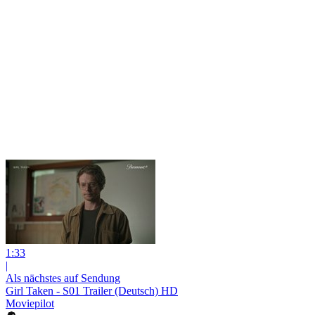
1:33
|
Als nächstes auf Sendung
Girl Taken - S01 Trailer (Deutsch) HD
Moviepilot