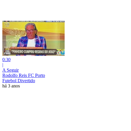
0:30
|
A Seguir
Rodolfo Reis FC Porto
Futebol Divertido
há 3 anos