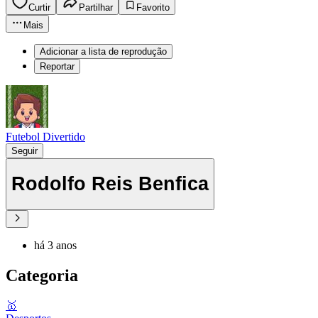
Curtir
Partilhar
Favorito
Mais
Adicionar a lista de reprodução
Reportar
Futebol Divertido
Seguir
Rodolfo Reis Benfica
há 3 anos
Categoria
🥇