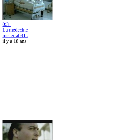
0:31
La médecine
misterfab91 .
il y a 18 ans