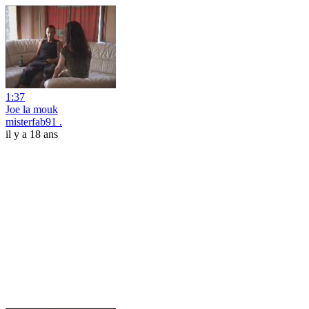
1:37
Joe la mouk
misterfab91 .
il y a 18 ans