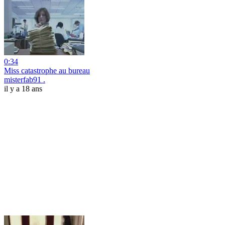
0:34
Miss catastrophe au bureau
misterfab91 .
il y a 18 ans