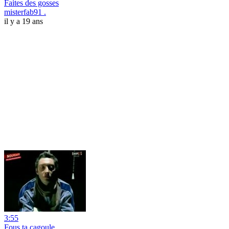
Faites des gosses
misterfab91 .
il y a 19 ans
3:55
Fous ta cagoule