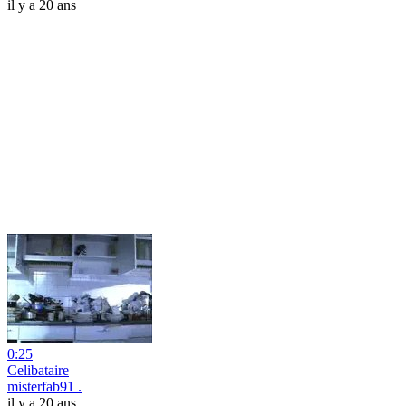
il y a 20 ans
0:25
Celibataire
misterfab91 .
il y a 20 ans