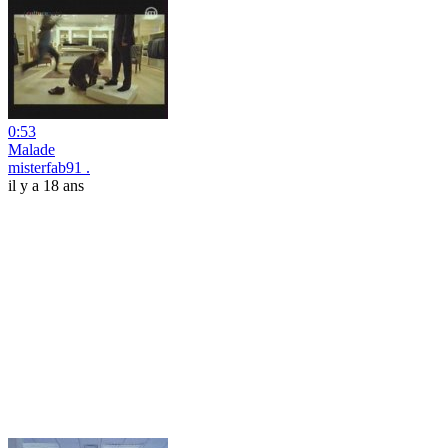
0:53
Malade
misterfab91 .
il y a 18 ans