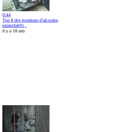
0:44
Top 8 des positions d'alcoolos
misterfab91 .
il y a 18 ans