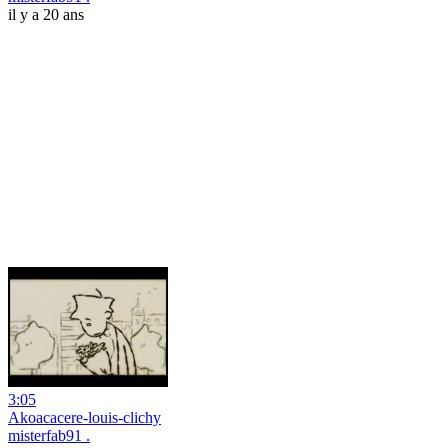
il y a 20 ans
3:05
Akoacacere-louis-clichy
misterfab91 .