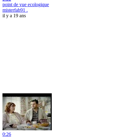
point de vue ecologique
misterfab91 .
il y a 19 ans
0:26