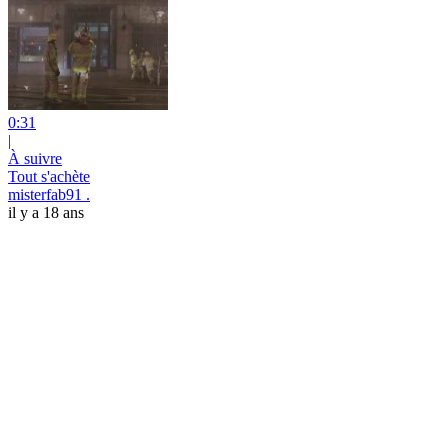
0:31
|
À suivre
Tout s'achète
misterfab91 .
il y a 18 ans