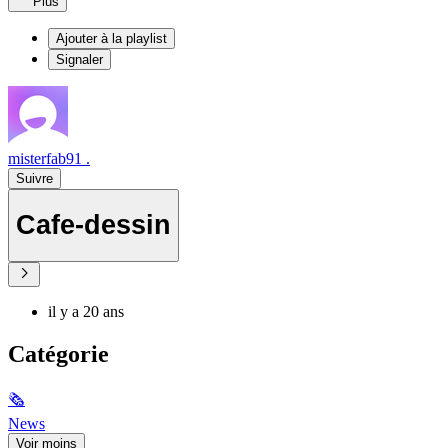
Plus
Ajouter à la playlist
Signaler
misterfab91 .
Suivre
Cafe-dessin
il y a 20 ans
Catégorie
🗞
News
Voir moins