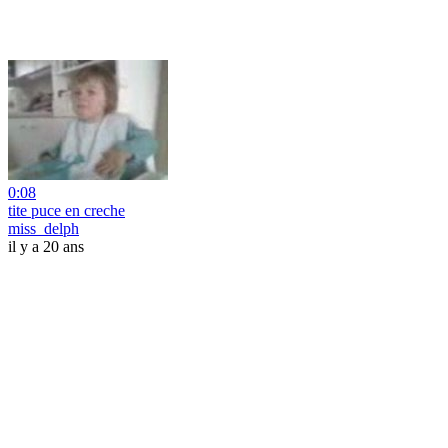
0:08
tite puce en creche
miss_delph
il y a 20 ans