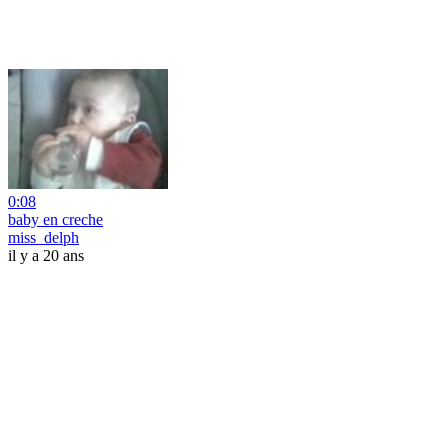
0:08
baby en creche
miss_delph
il y a 20 ans