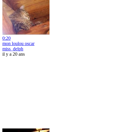
0:20
mon loulou oscar
miss_delph
il y a 20 ans