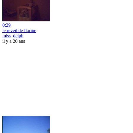
0:29
le reveil de florine
miss_delph
il y a 20 ans