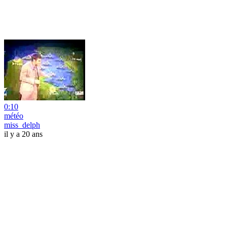
0:10
météo
miss_delph
il y a 20 ans