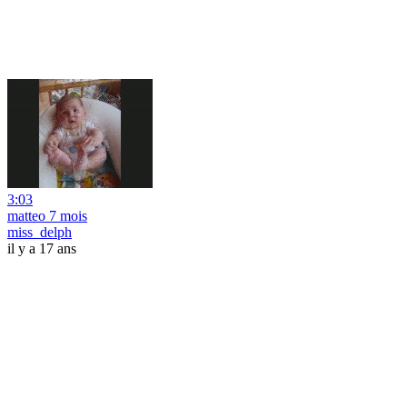
3:03
matteo 7 mois
miss_delph
il y a 17 ans