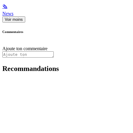
🗞
News
Voir moins
Commentaires
Ajoute ton commentaire
Recommandations