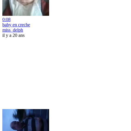
0:08
baby en creche
miss_delph
il y a 20 ans