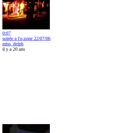
0:07
soirée a l'o-zone 22/07/06
miss_delph
il y a 20 ans