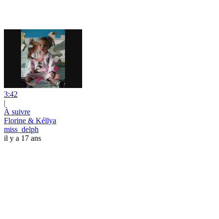
3:42
|
À suivre
Florine & Kéllya
miss_delph
il y a 17 ans