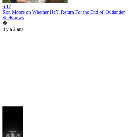
6:17
Ron Moore on Whether He’ll Return For the End of 'Outlander'
SheKnows
il y a 2 ans