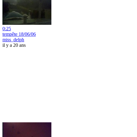
0:25
tempête 18/06/06
miss_delph
il y a 20 ans