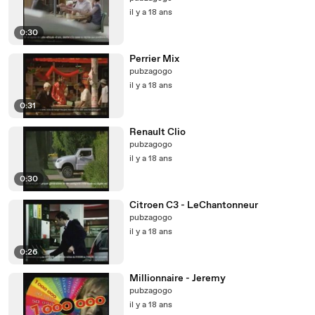
il y a 18 ans
0:30
Perrier Mix
pubzagogo
il y a 18 ans
0:31
Renault Clio
pubzagogo
il y a 18 ans
0:30
Citroen C3 - LeChantonneur
pubzagogo
il y a 18 ans
0:26
Millionnaire - Jeremy
pubzagogo
il y a 18 ans