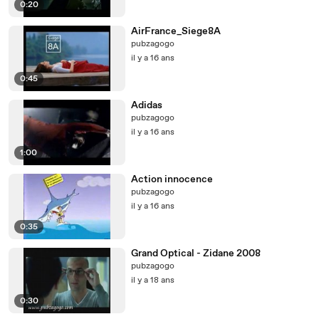
0:20
AirFrance_Siege8A
pubzagogo
il y a 16 ans
0:45
Adidas
pubzagogo
il y a 16 ans
1:00
Action innocence
pubzagogo
il y a 16 ans
0:35
Grand Optical - Zidane 2008
pubzagogo
il y a 18 ans
0:30