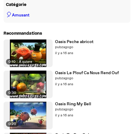
Catégorie
🎈
Amusant
Recommandations
Oasis Peche abricot
pubzagogo
il y a 16 ans
0:10
|
À suivre
Oasis Le Plouf Ca Nous Rend Ouf
pubzagogo
il y a 16 ans
0:30
Oasis Ring My Bell
pubzagogo
il y a 16 ans
0:20