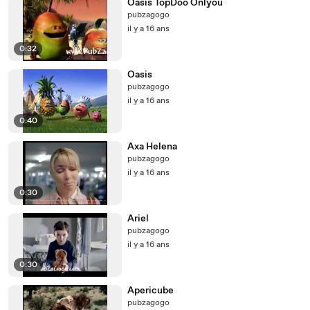
Oasis TopDoo Onlyou
pubzagogo
il y a 16 ans
0:32
Oasis
pubzagogo
il y a 16 ans
0:40
Axa Helena
pubzagogo
il y a 16 ans
0:30
Ariel
pubzagogo
il y a 16 ans
0:30
Apericube
pubzagogo