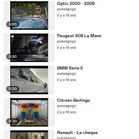
Optic 2000 - 2008
pubzagogo
il y a 18 ans
0:20
Peugeot 908 Le Mans
pubzagogo
il y a 18 ans
0:30
BMW Serie 5
pubzagogo
il y a 18 ans
0:30
Citroen Berlingo
pubzagogo
il y a 18 ans
0:30
Renault - Le cheque
pubzagogo