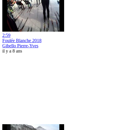
2:59
Foulée Blanche 2018
Gibello Pierre-Yves
il y a 8 ans