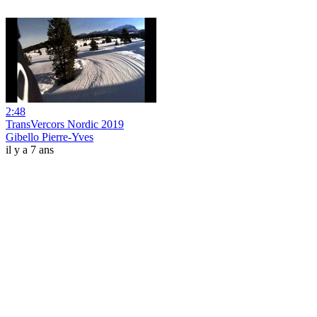
2:48
TransVercors Nordic 2019
Gibello Pierre-Yves
il y a 7 ans