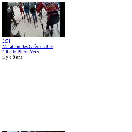
2:51
Marathon des Glières 2018
Gibello Pierre-Yves
il y a 8 ans