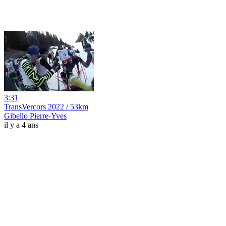
3:31
TransVercors 2022 / 53km
Gibello Pierre-Yves
il y a 4 ans