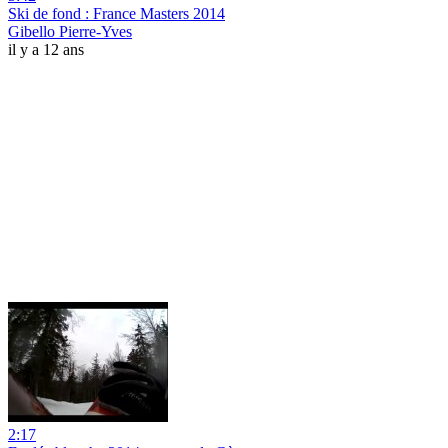
Ski de fond : France Masters 2014
Gibello Pierre-Yves
il y a 12 ans
2:17