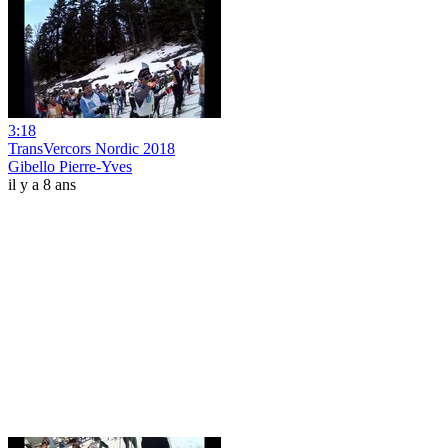
3:18
TransVercors Nordic 2018
Gibello Pierre-Yves
il y a 8 ans