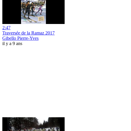
2:47
Traversée de la Ramaz 2017
Gibello Pierre-Yves
il y a 9 ans