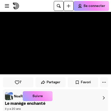
Passer au player
Passer au contenu principal
Se connecter
7
Partager
Favori
Suivre
NoaR
Le manège enchanté
il y a 20 ans