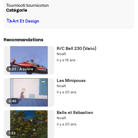
Tournicoti tournicoton
Catégorie
🦄
Art Et Design
Recommandations
R/C Bell 230 (Vario)
NoaR
il y a 18 ans
8:23
|
À suivre
Les Minipouss
NoaR
il y a 20 ans
0:45
Belle et Sébastien
NoaR
il y a 20 ans
1:33