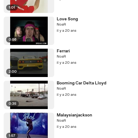
1:01
Love Song
NoaR
il y a 20 ans
0:56
Ferrari
NoaR
il y a 20 ans
2:00
Booming Car Delta Lloyd
NoaR
il y a 20 ans
0:35
Malaysianjackson
NoaR
il y a 20 ans
1:57