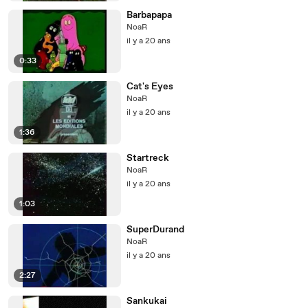
Barbapapa
NoaR
il y a 20 ans
0:33
Cat's Eyes
NoaR
il y a 20 ans
1:36
Startreck
NoaR
il y a 20 ans
1:03
SuperDurand
NoaR
il y a 20 ans
2:27
Sankukai