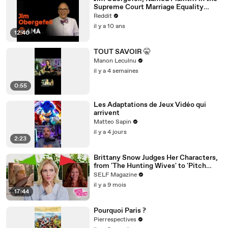
Supreme Court Marriage Equality
Case, Ask Me Anything!
Reddit
il y a 10 ans
12:40
TOUT SAVOIR 🤫
Manon Leculnu
il y a 4 semaines
0:55
Les Adaptations de Jeux Vidéo qui
arrivent
Matteo Sapin
il y a 4 jours
2:23
Brittany Snow Judges Her Characters,
from 'The Hunting Wives' to 'Pitch
Perfect'
SELF Magazine
il y a 9 mois
17:44
Pourquoi Paris ?
Pierrespectives