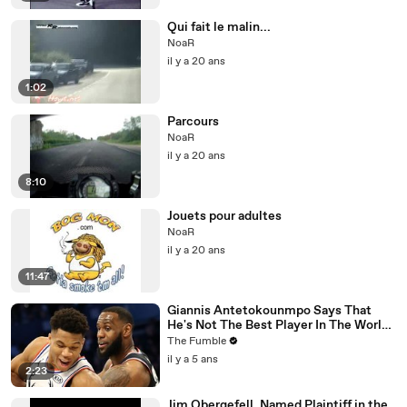
Qui fait le malin...
NoaR
il y a 20 ans
1:02
Parcours
NoaR
il y a 20 ans
8:10
Jouets pour adultes
NoaR
il y a 20 ans
11:47
Giannis Antetokounmpo Says That
He's Not The Best Player In The World,
LeBron James Is
The Fumble
il y a 5 ans
2:23
Jim Obergefell, Named Plaintiff in the