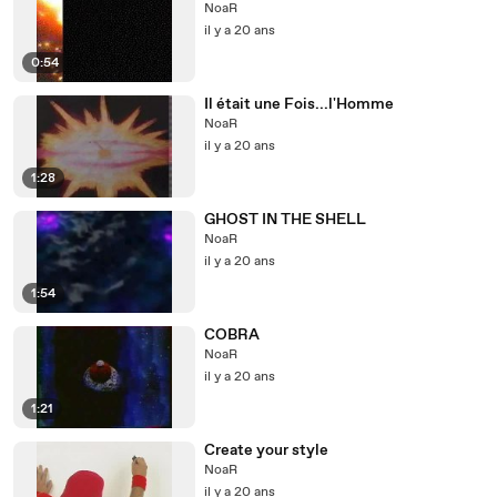
NoaR
il y a 20 ans
0:54
Il était une Fois...l'Homme
NoaR
il y a 20 ans
1:28
GHOST IN THE SHELL
NoaR
il y a 20 ans
1:54
COBRA
NoaR
il y a 20 ans
1:21
Create your style
NoaR
il y a 20 ans