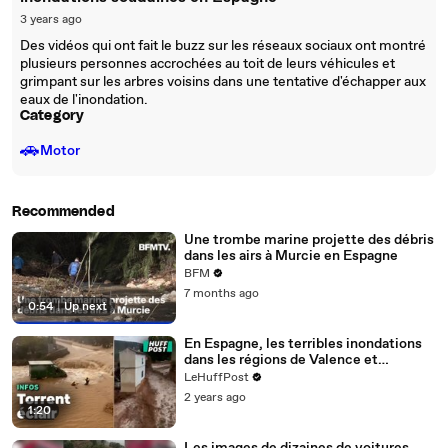
3 years ago
Des vidéos qui ont fait le buzz sur les réseaux sociaux ont montré
plusieurs personnes accrochées au toit de leurs véhicules et
grimpant sur les arbres voisins dans une tentative d'échapper aux
eaux de l'inondation.
Category
🚗
Motor
Recommended
Une trombe marine projette des débris
dans les airs à Murcie en Espagne
BFM
7 months ago
0:54
|
Up next
En Espagne, les terribles inondations
dans les régions de Valence et
d’Albacete
LeHuffPost
2 years ago
1:20