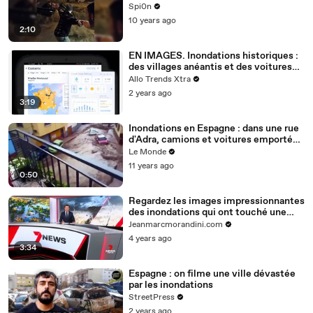
Spi0n
10 years ago
2:10
EN IMAGES. Inondations historiques :
des villages anéantis et des voitures
balayées dans le sud-est de l'Espagne
Allo Trends Xtra
2 years ago
3:19
Inondations en Espagne : dans une rue
d'Adra, camions et voitures emportés
par les eaux
Le Monde
11 years ago
0:50
Regardez les images impressionnantes
des inondations qui ont touché une
petite ville de l'est de l'Australie - Plus
Jeanmarcmorandini.com
de 100 personnes sauvées par les
4 years ago
secours - VIDEO
3:34
Espagne : on filme une ville dévastée
par les inondations
StreetPress
2 years ago