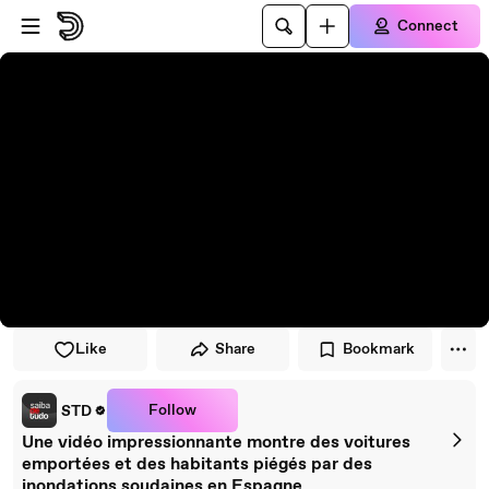
Skip to player
Skip to main content
Connect
Like
Share
Bookmark
Follow
STD
Une vidéo impressionnante montre des voitures
emportées et des habitants piégés par des
inondations soudaines en Espagne