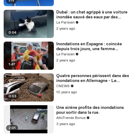
1:11
Dubaï : un chat agrippé à une voiture
inondée sauvé des eaux par des
policiers
Le Parisien
2 years ago
0:54
Inondations en Espagne : coincée
depuis trois jours, une femme
retrouvée vivante dans sa voiture
Le Parisien
2 years ago
1:47
Quatre personnes périssent dans des
inondations en Allemagne - Le
30/05/2016 à 17h00
CNEWS
10 years ago
0:53
Une sirène profite des inondations
pour sortir dans la rue.
AlloTrends Bonus
3 years ago
2:01