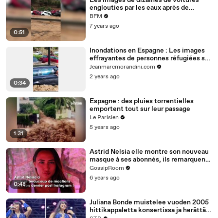
Les images de dizaines de voitures
englouties par les eaux après de
violentes inondations à Valence
BFM
7 years ago
0:51
Inondations en Espagne : Les images
effrayantes de personnes réfugiées sur
le toit de leurs voitures, hurlant et
Jeanmarcmorandini.com
appelant au secours, alors qu'elles sont
2 years ago
emportées par le courant
0:34
Espagne : des pluies torrentielles
emportent tout sur leur passage
Le Parisien
5 years ago
1:31
Astrid Nelsia elle montre son nouveau
masque à ses abonnés, ils remarquent
autre chose
GossipRoom
6 years ago
0:48
Juliana Bonde muistelee vuoden 2005
hittikappaletta konsertissa ja herättää