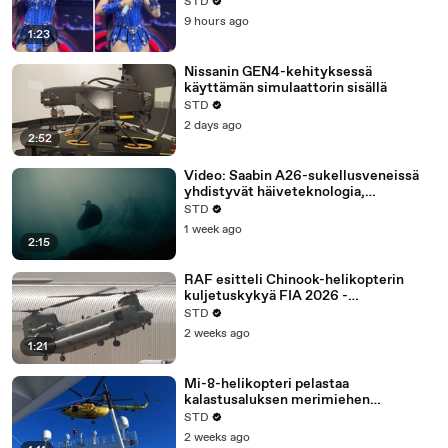
faneissa nostalgiaa
STD
9 hours ago
1:23
Nissanin GEN4-kehityksessä
käyttämän simulaattorin sisällä
STD
2 days ago
2:52
Video: Saabin A26-sukellusveneissä
yhdistyvät häiveteknologia,
vedenalaiset droonit ja Stirling-
STD
propulsio
1 week ago
2:15
RAF esitteli Chinook-helikopterin
kuljetuskykyä FIA 2026 -
ilmailunäyttelyssä
STD
2 weeks ago
1:21
Mi-8-helikopteri pelastaa
kalastusaluksen merimiehen
Beringinmerellä
STD
2 weeks ago