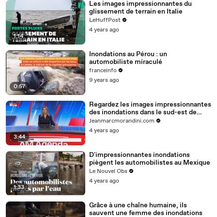
Les images impressionnantes du
glissement de terrain en Italie
LeHuffPost
4 years ago
1:14
Inondations au Pérou : un
automobiliste miraculé
franceinfo
9 years ago
0:57
Regardez les images impressionnantes
des inondations dans le sud-est de
l'Australie où des milliers d'habitants
Jeanmarcmorandini.com
ont été appelés à évacuer leurs
4 years ago
domiciles - VIDEO
3:44
D'impressionnantes inondations
piègent les automobilistes au Mexique
Le Nouvel Obs
4 years ago
1:33
Grâce à une chaîne humaine, ils
sauvent une femme des inondations