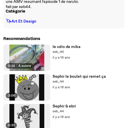
une AMV resumant l'episode 1 de naruto.
fait par seb44.
Catégorie
🦄
Art Et Design
Recommandations
le vélo de mika
seb_44
il y a 18 ans
0:35
|
À suivre
Sephir le boulet qui remet ça
seb_44
il y a 18 ans
3:06
Sephir & ebri
seb_44
il y a 18 ans
0:31