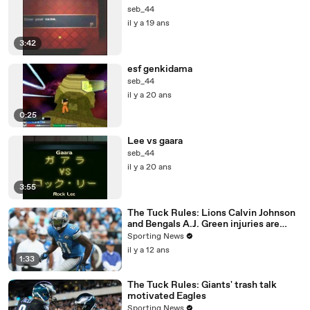
seb_44
il y a 19 ans
3:42
esf genkidama
seb_44
il y a 20 ans
0:25
Lee vs gaara
seb_44
il y a 20 ans
3:55
The Tuck Rules: Lions Calvin Johnson
and Bengals A.J. Green injuries are
significant
Sporting News
il y a 12 ans
1:33
The Tuck Rules: Giants' trash talk
motivated Eagles
Sporting News