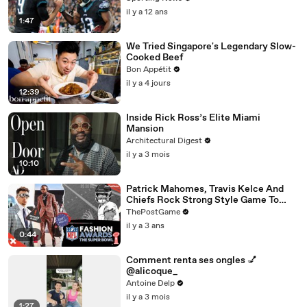
il y a 12 ans
1:47
We Tried Singapore's Legendary Slow-
Cooked Beef
Bon Appétit
il y a 4 jours
12:39
Inside Rick Ross’s Elite Miami
Mansion
Architectural Digest
il y a 3 mois
10:10
Patrick Mahomes, Travis Kelce And
Chiefs Rock Strong Style Game To
Super Bowl LVII
ThePostGame
il y a 3 ans
0:44
Comment renta ses ongles 💅
@alicoque_
Antoine Delp
il y a 3 mois
1:27