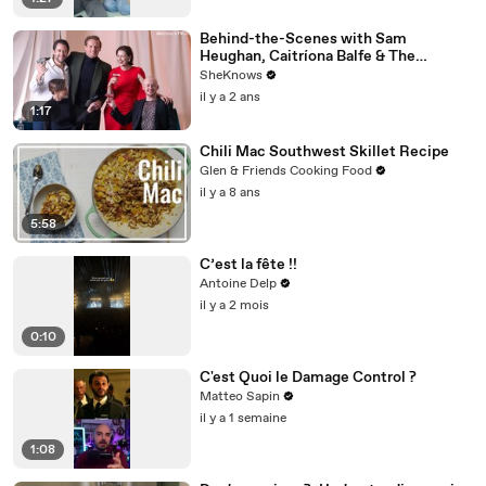
Behind-the-Scenes with Sam
Heughan, Caitríona Balfe & The
'Outlander' Cast
SheKnows
il y a 2 ans
1:17
Chili Mac Southwest Skillet Recipe
Glen & Friends Cooking Food
il y a 8 ans
5:58
C’est la fête !!
Antoine Delp
il y a 2 mois
0:10
C'est Quoi le Damage Control ?
Matteo Sapin
il y a 1 semaine
1:08