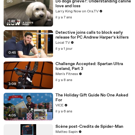
Do dogs grieve?: Understanding canine
love and loss
Larry King Now on Ora.TV
il y a 7 ans
1:48
Detective joins calls to block early
release for PC Andrew Harper’s killers
Local TV
il y a 1 jour
0:45
Challenge Accepted: Spartan Ultra
Iceland, Part 3
Men's Fitness
il y a 8 ans
3:09
The Holiday Gift Guide No One Asked
For
VICE
il y a 6 ans
4:05
Scène post-Credits de Spider-Man
Matteo Sapin