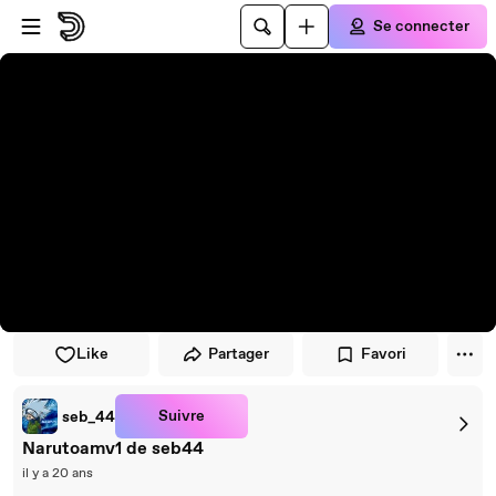
Passer au player
Passer au contenu principal
Se connecter
Like
Partager
Favori
Suivre
seb_44
Narutoamv1 de seb44
il y a 20 ans