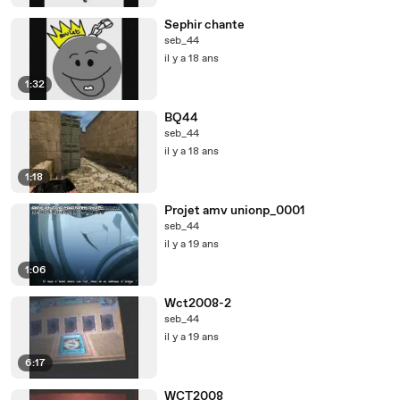
Sephir chante
seb_44
il y a 18 ans
1:32
BQ44
seb_44
il y a 18 ans
1:18
Projet amv unionp_0001
seb_44
il y a 19 ans
1:06
Wct2008-2
seb_44
il y a 19 ans
6:17
WCT2008