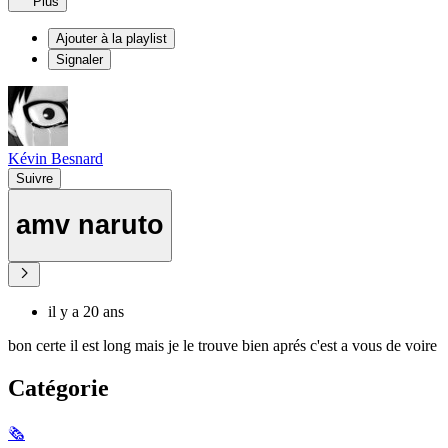
Plus
Ajouter à la playlist
Signaler
Kévin Besnard
Suivre
amv naruto
il y a 20 ans
bon certe il est long mais je le trouve bien aprés c'est a vous de voire
Catégorie
🗞