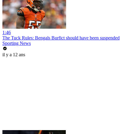
1:46
The Tuck Rules: Bengals Burfict should have been suspended
Sporting News
il y a 12 ans