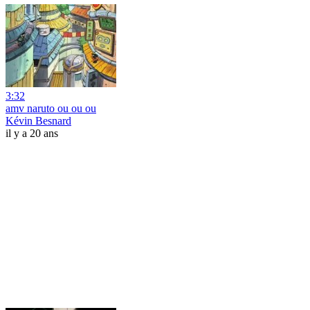
3:32
amv naruto ou ou ou
Kévin Besnard
il y a 20 ans