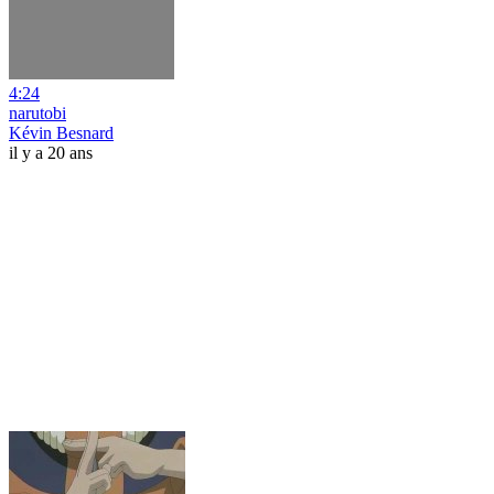
4:24
narutobi
Kévin Besnard
il y a 20 ans