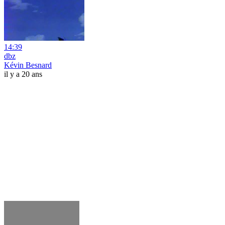
14:39
dbz
Kévin Besnard
il y a 20 ans