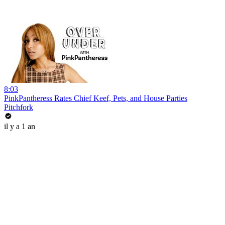
8:03
PinkPantheress Rates Chief Keef, Pets, and House Parties
Pitchfork
il y a 1 an