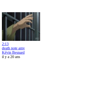
2:13
death note amv
Kévin Besnard
il y a 20 ans