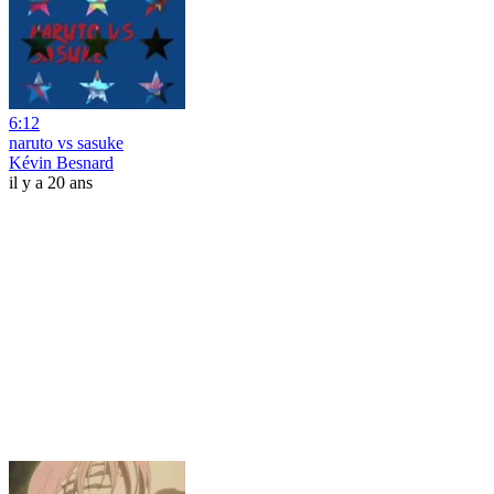
6:12
naruto vs sasuke
Kévin Besnard
il y a 20 ans