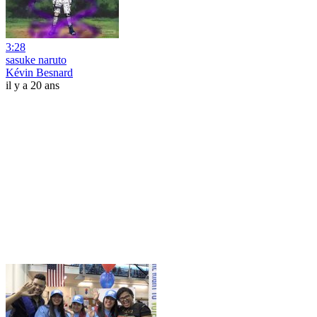
3:28
sasuke naruto
Kévin Besnard
il y a 20 ans