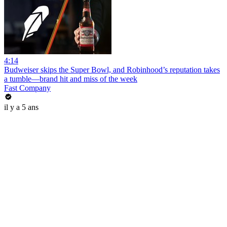
4:14
Budweiser skips the Super Bowl, and Robinhood’s reputation takes
a tumble—brand hit and miss of the week
Fast Company
il y a 5 ans