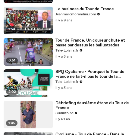
Le business du Tour de France
Jeanmarcmorandini.com
il y a 9 ans
1:54
Tour de France. Un coureur chute et
passe par dessus les ballustrades
Tele-Loisirs.fr
il y a 5 ans
0:51
SPQ Cyclisme - Pourquoi le Tour de
France ne fait-il pas le tour de la
France ?
Tele-Loisirs.fr
il y a 5 ans
2:02
Débriefing deuxième étape du Tour de
France
Sudinfo.be
il y a 1 an
1:45
Cyclisme - Tour de France - Dans la