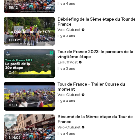
il y a 4 ans
55:12
Débriefing de la 5ème étape du Tour de
France
Velo-Club.net
il y a 3 ans
1:03:21
Tour de France 2023: le parcours de la
vingtième étape
LeHuffPost
il y a 3 ans
0:44
Tour de France - Trailer Course du
moment
Velo-Club.net
il y a 4 ans
0:50
Résumé de la 15ème étape du Tour de
France
Velo-Club.net
il y a 4 ans
1:14:03