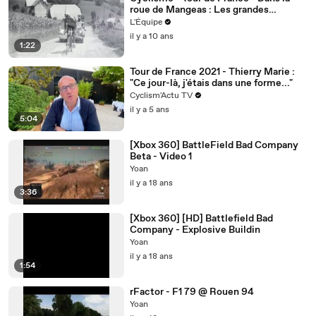
roue de Mangeas : Les grandes
échappées
L'Équipe
il y a 10 ans
1:22
Tour de France 2021 - Thierry Marie :
"Ce jour-là, j'étais dans une forme..."
Cyclism'Actu TV
il y a 5 ans
5:04
[Xbox 360] BattleField Bad Company
Beta - Video 1
Yoan
il y a 18 ans
3:36
[Xbox 360] [HD] Battlefield Bad
Company - Explosive Buildin
Yoan
il y a 18 ans
1:54
rFactor - F1 79 @ Rouen 94
Yoan