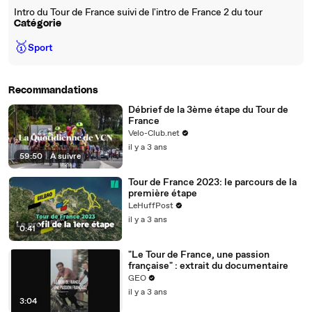
Intro du Tour de France suivi de l'intro de France 2 du tour
Catégorie
🥇
Sport
Recommandations
Débrief de la 3ème étape du Tour de
France
Velo-Club.net
il y a 3 ans
59:50
|
À suivre
Tour de France 2023: le parcours de la
première étape
LeHuffPost
il y a 3 ans
0:41
"Le Tour de France, une passion
française" : extrait du documentaire
GEO
il y a 3 ans
3:04