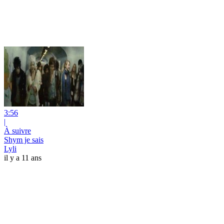
3:56
|
À suivre
Shym je sais
Lyli
il y a 11 ans