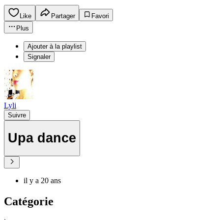
Like
Partager
Favori
Plus
Ajouter à la playlist
Signaler
Lyli
Suivre
Upa dance
il y a 20 ans
Catégorie