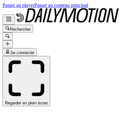
Passer au player
Passer au contenu principal
Rechercher
Se connecter
Regarder en plein écran