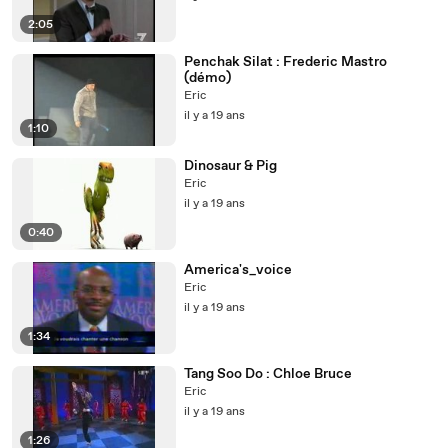
2:05
Penchak Silat : Frederic Mastro
(démo)
Eric
il y a 19 ans
1:10
Dinosaur & Pig
Eric
il y a 19 ans
0:40
America's_voice
Eric
il y a 19 ans
1:34
Tang Soo Do : Chloe Bruce
Eric
il y a 19 ans
1:26