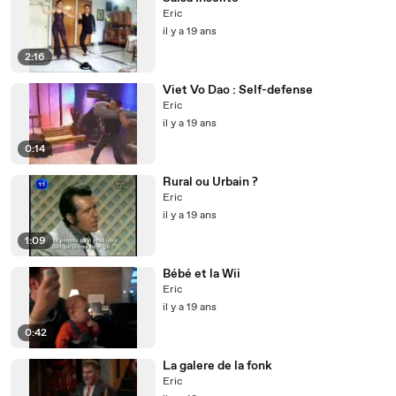
Eric
il y a 19 ans
2:16
Viet Vo Dao : Self-defense
Eric
il y a 19 ans
0:14
Rural ou Urbain ?
Eric
il y a 19 ans
1:09
Bébé et la Wii
Eric
il y a 19 ans
0:42
La galere de la fonk
Eric