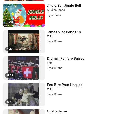
Jingle Bell Jingle Bell
Musical baba
il y a 6 ans
1:05
James Visa Bond 007
Eric
il y a 18 ans
1:32
Drums : Fanfare Suisse
Eric
il y a 18 ans
5:52
Fou Rire Pour Hoquet
Eric
il y a 18 ans
0:45
Chat affamé