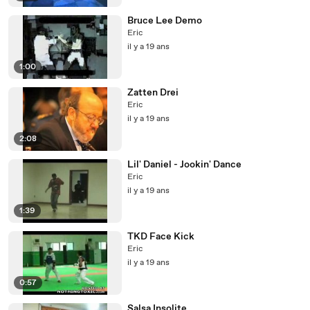
Bruce Lee Demo
Eric
il y a 19 ans
1:00
Zatten Drei
Eric
il y a 19 ans
2:08
Lil' Daniel - Jookin' Dance
Eric
il y a 19 ans
1:39
TKD Face Kick
Eric
il y a 19 ans
0:57
Salsa Insolite