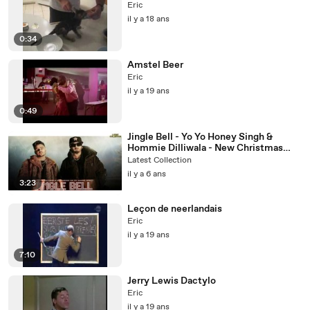
Eric
il y a 18 ans
0:34
Amstel Beer
Eric
il y a 19 ans
0:49
Jingle Bell - Yo Yo Honey Singh &
Hommie Dilliwala - New Christmas
Video Song 2020
Latest Collection
il y a 6 ans
3:23
Leçon de neerlandais
Eric
il y a 19 ans
7:10
Jerry Lewis Dactylo
Eric
il y a 19 ans