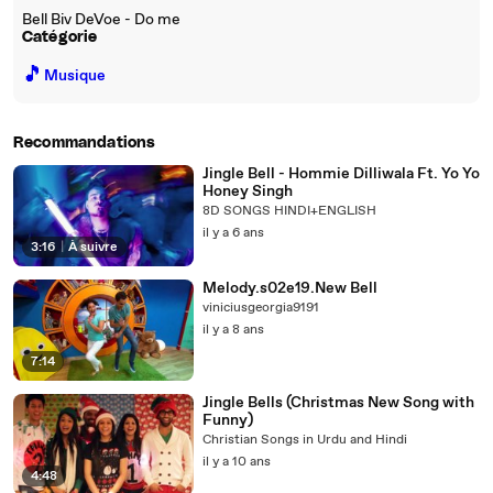
Bell Biv DeVoe - Do me
Catégorie
🎵
Musique
Recommandations
Jingle Bell - Hommie Dilliwala Ft. Yo Yo
Honey Singh
8D SONGS HINDI+ENGLISH
il y a 6 ans
3:16
|
À suivre
Melody.s02e19.New Bell
viniciusgeorgia9191
il y a 8 ans
7:14
Jingle Bells (Christmas New Song with
Funny)
Christian Songs in Urdu and Hindi
il y a 10 ans
4:48