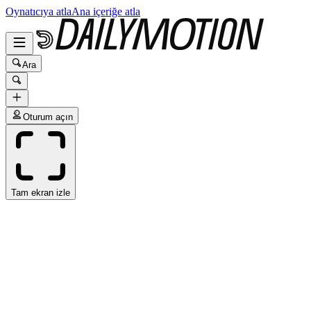
Oynatıcıya atla
Ana içeriğe atla
Ara
Oturum açın
Tam ekran izle