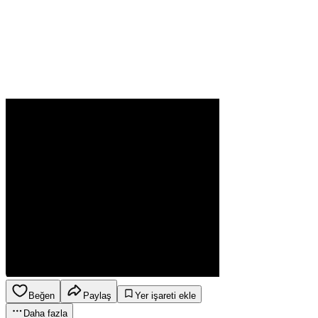
Beğen
Paylaş
Yer işareti ekle
Daha fazla