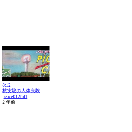
8:12
核実験の人体実験
peace012ful1
2 年前