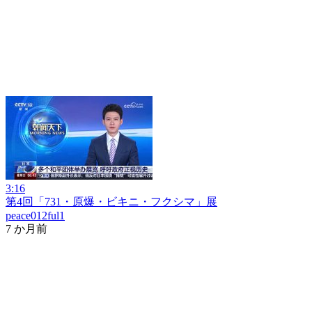
3:16
第4回「731・原爆・ビキニ・フクシマ」展
peace012ful1
7 か月前