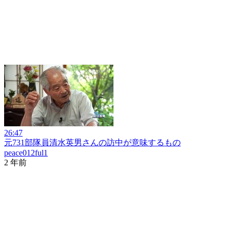
26:47
元731部隊員清水英男さんの訪中が意味するもの
peace012ful1
2 年前