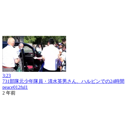
3:23
731部隊元少年隊員・清水英男さん、ハルビンでの24時間
peace012ful1
2 年前