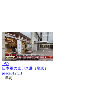
1:59
日本軍の毒ガス展（翻訳）
peace012ful1
1 年前