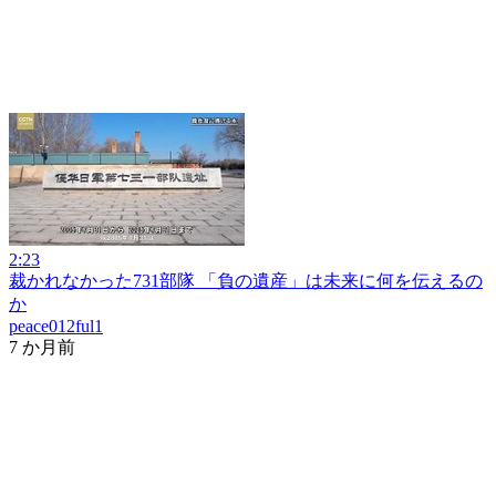
2:23
裁かれなかった731部隊 「負の遺産」は未来に何を伝えるの
か
peace012ful1
7 か月前