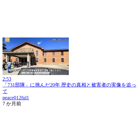
2:53
「731部隊」に挑んだ20年 歴史の真相と被害者の実像を追っ
て
peace012ful1
7 か月前