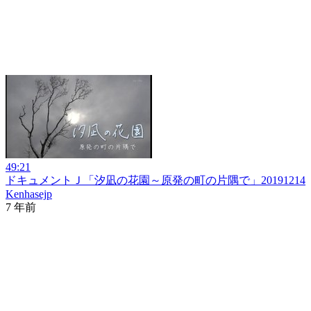
49:21
ドキュメントＪ「汐凪の花園～原発の町の片隅で」20191214
Kenhasejp
7 年前