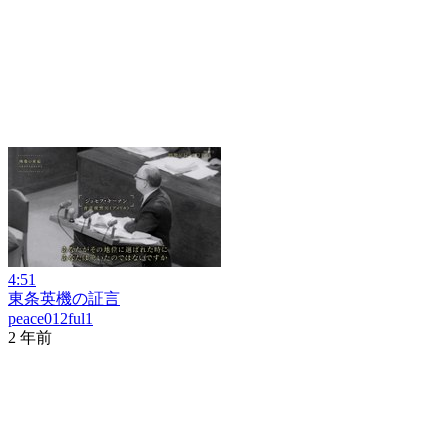
4:51
東条英機の証言
peace012ful1
2 年前