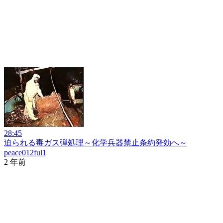
28:45
迫られる毒ガス弾処理～化学兵器禁止条約発効へ～
peace012ful1
2 年前