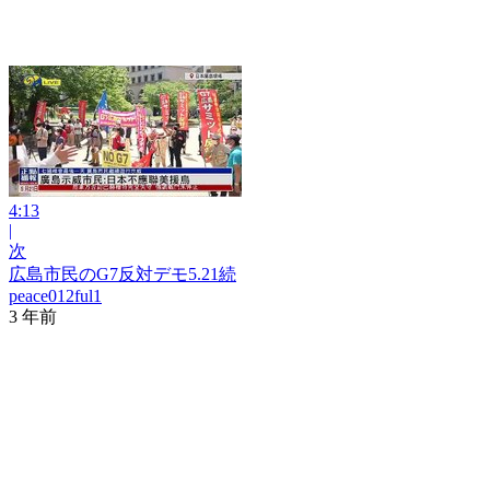
4:13
|
次
広島市民のG7反対デモ5.21続
peace012ful1
3 年前