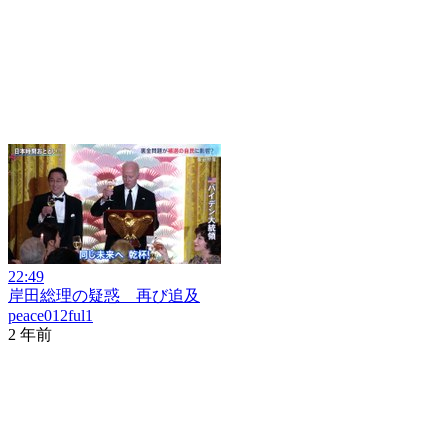
22:49
岸田総理の疑惑 再び追及
peace012ful1
2 年前