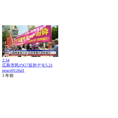
2:34
広島市民のG7反対デモ5.21
peace012ful1
3 年前