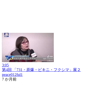
3:05
第4回 「731・原爆・ビキニ・フクシマ」展２
peace012ful1
7 か月前