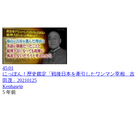
45:01
にっぽん！歴史鑑定「戦後日本を牽引したワンマン宰相 吉
田茂」20210125
Kenhasejp
5 年前