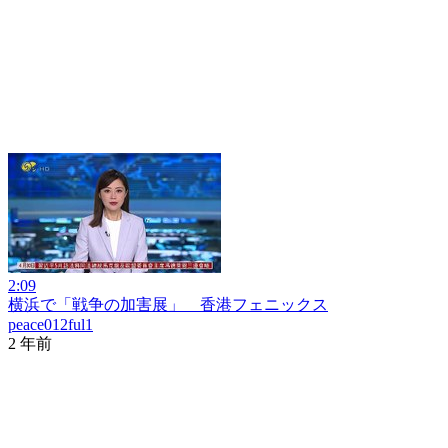
2:09
横浜で「戦争の加害展」 香港フェニックス
peace012ful1
2 年前