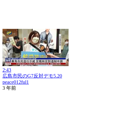
2:43
広島市民のG7反対デモ5.20
peace012ful1
3 年前