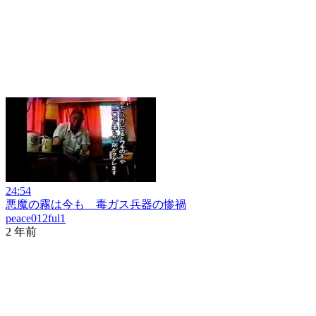
24:54
悪魔の霧は今も 毒ガス兵器の惨禍
peace012ful1
2 年前