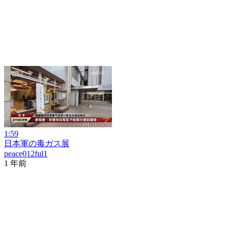
1:59
日本軍の毒ガス展
peace012ful1
1 年前