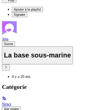
Plus
Ajouter à la playlist
Signaler
Juju
Suivre
La base sous-marine
il y a 20 ans
Catégorie
🗞
News
Voir moins