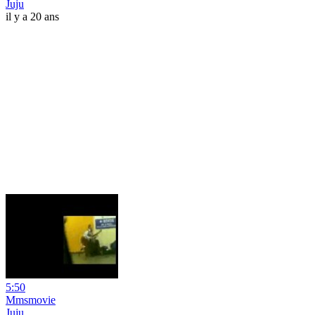
Juju
il y a 20 ans
5:50
Mmsmovie
Juju