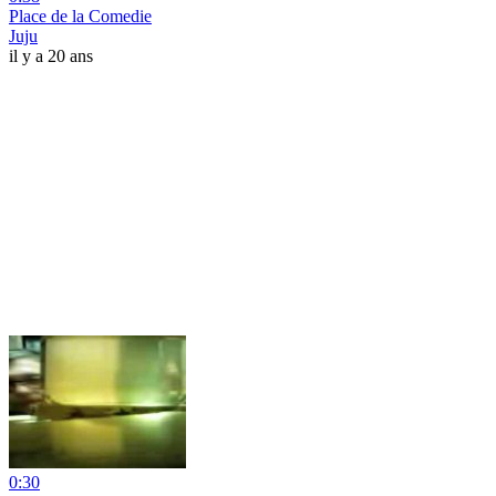
Place de la Comedie
Juju
il y a 20 ans
0:30