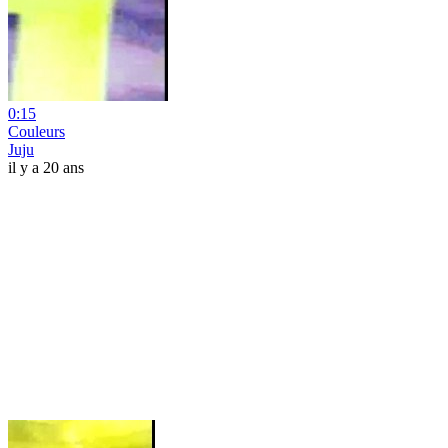
0:15
Couleurs
Juju
il y a 20 ans