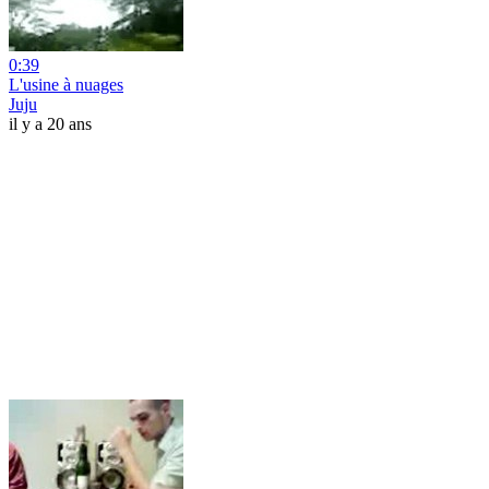
0:39
L'usine à nuages
Juju
il y a 20 ans