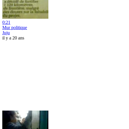
0:21
Mur politique
Juju
il y a 20 ans