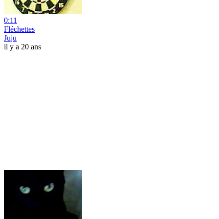
0:11
Fléchettes
Juju
il y a 20 ans