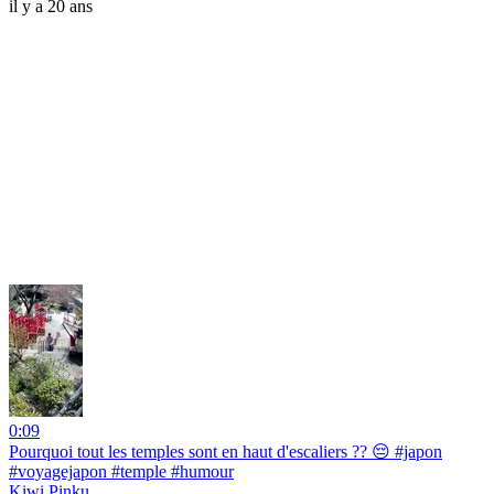
il y a 20 ans
0:09
Pourquoi tout les temples sont en haut d'escaliers ?? 😔 #japon
#voyagejapon #temple #humour
Kiwi Pinku