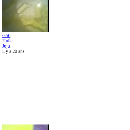
0:50
Huile
Juju
il y a 20 ans