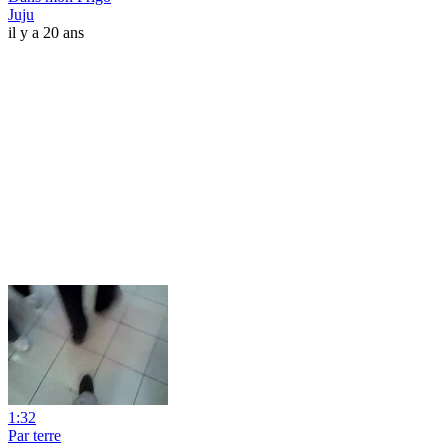
Juju
il y a 20 ans
1:32
Par terre