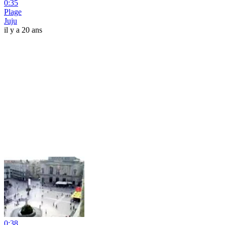
0:35
Plage
Juju
il y a 20 ans
0:38