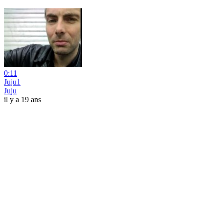
0:11
Juju1
Juju
il y a 19 ans