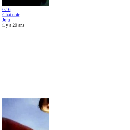
0:16
Chat noir
Juju
il y a 20 ans