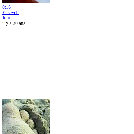
0:16
Enseveli
Juju
il y a 20 ans