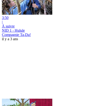
3:50
|
À suivre
NID 1 - Hulule
Compagnie Ta-Da!
il y a 3 ans