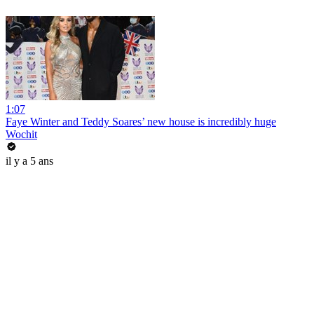
1:07
Faye Winter and Teddy Soares’ new house is incredibly huge
Wochit
il y a 5 ans