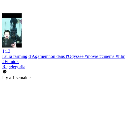
1:13
l'aura farming d'Agamemnon dans l'Odyssée #movie #cinema #film
#Filmtok
Regelegorila
il y a 1 semaine