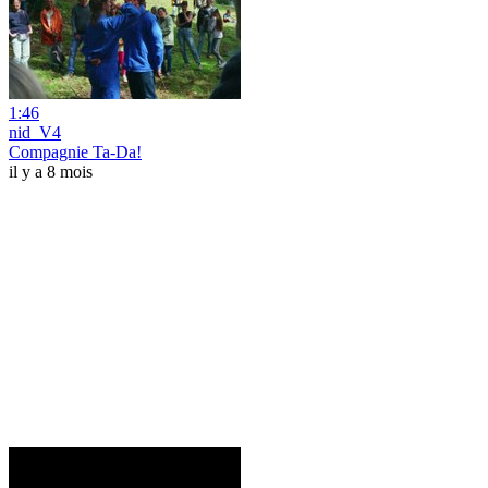
1:46
nid_V4
Compagnie Ta-Da!
il y a 8 mois