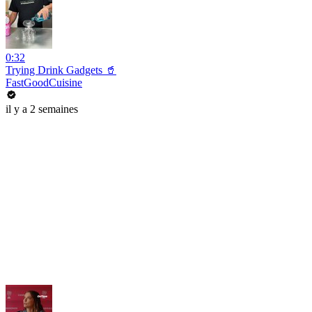
0:32
Trying Drink Gadgets 🥤
FastGoodCuisine
il y a 2 semaines