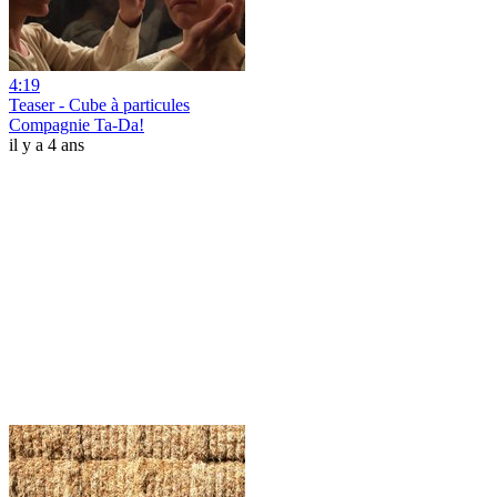
4:19
Teaser - Cube à particules
Compagnie Ta-Da!
il y a 4 ans