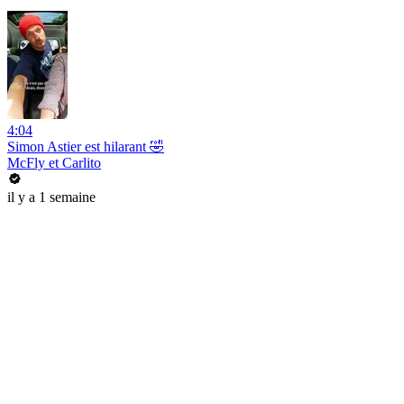
4:04
Simon Astier est hilarant 🤣
McFly et Carlito
il y a 1 semaine