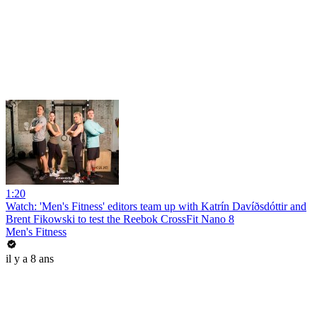
1:20
Watch: 'Men's Fitness' editors team up with Katrín Davíðsdóttir and
Brent Fikowski to test the Reebok CrossFit Nano 8
Men's Fitness
il y a 8 ans