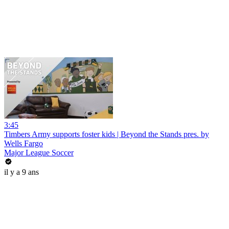
3:45
Timbers Army supports foster kids | Beyond the Stands pres. by
Wells Fargo
Major League Soccer
il y a 9 ans