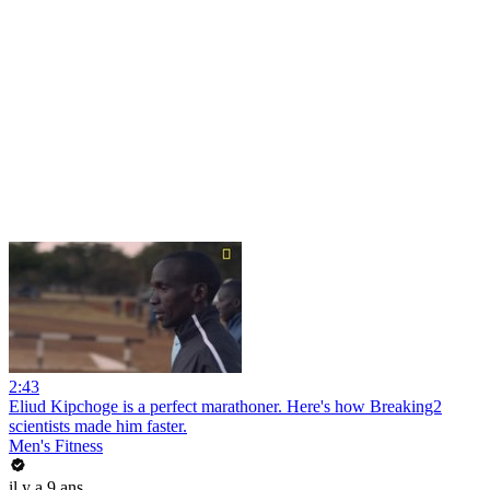
2:43
Eliud Kipchoge is a perfect marathoner. Here's how Breaking2
scientists made him faster.
Men's Fitness
il y a 9 ans