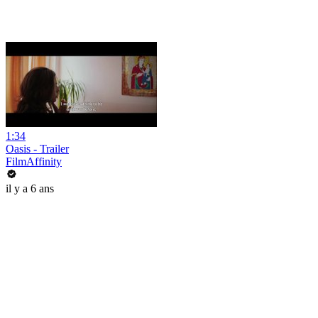
1:34
Oasis - Trailer
FilmAffinity
il y a 6 ans