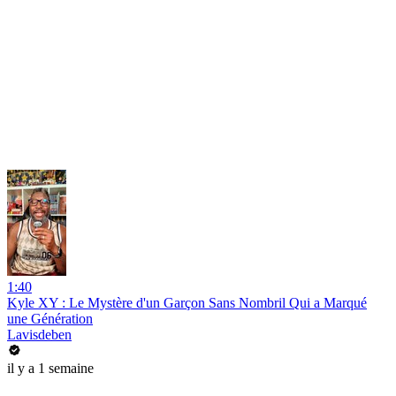
1:40
Kyle XY : Le Mystère d'un Garçon Sans Nombril Qui a Marqué
une Génération
Lavisdeben
il y a 1 semaine