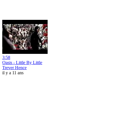
3:58
Oasis - Little By Little
Trever Hence
il y a 11 ans