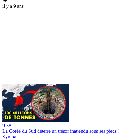
il y a 9 ans
9:38
La Corée du Sud déterre un trésor inattendu sous ses pieds !
Sympa