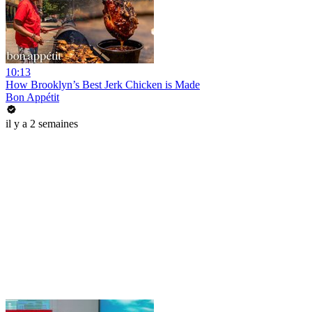
10:13
How Brooklyn’s Best Jerk Chicken is Made
Bon Appétit
il y a 2 semaines