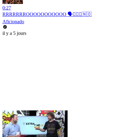
0:27
RRRRRRROOOOOOOOOOO 🗣️🚣🏻‍♂️🇳🇴
Aficionado
il y a 5 jours