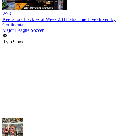
2:33
Keel's top 3 tackles of Week 23 | ExtraTime Live driven by
Continental
Major League Soccer
il y a 9 ans