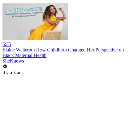
5:35
Elaine Welteroth How Childbirth Changed Her Perspective on
Black Maternal Health
SheKnows
il y a 3 ans