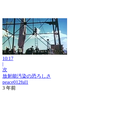
10:17
|
次
放射能汚染の恐ろしさ
peace012ful1
3 年前