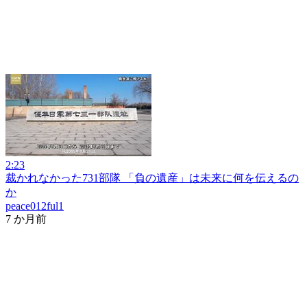
2:23
裁かれなかった731部隊 「負の遺産」は未来に何を伝えるの
か
peace012ful1
7 か月前