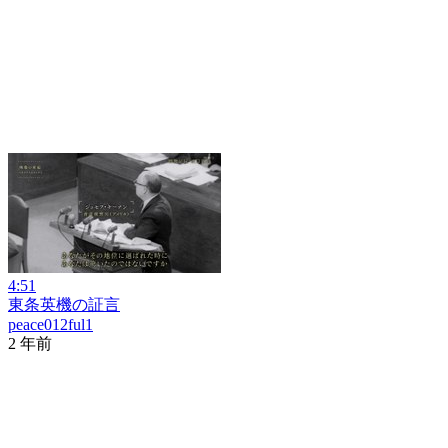
4:51
東条英機の証言
peace012ful1
2 年前