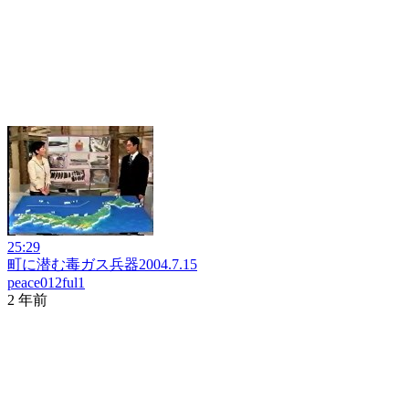
25:29
町に潜む毒ガス兵器2004.7.15
peace012ful1
2 年前