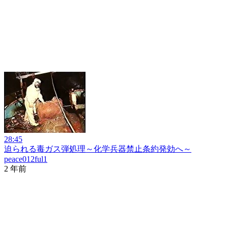
28:45
迫られる毒ガス弾処理～化学兵器禁止条約発効へ～
peace012ful1
2 年前