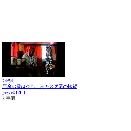
24:54
悪魔の霧は今も 毒ガス兵器の惨禍
peace012ful1
2 年前