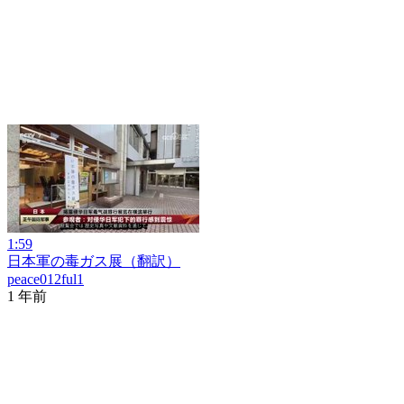
1:59
日本軍の毒ガス展（翻訳）
peace012ful1
1 年前