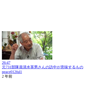
26:47
元731部隊員清水英男さんの訪中が意味するもの
peace012ful1
2 年前