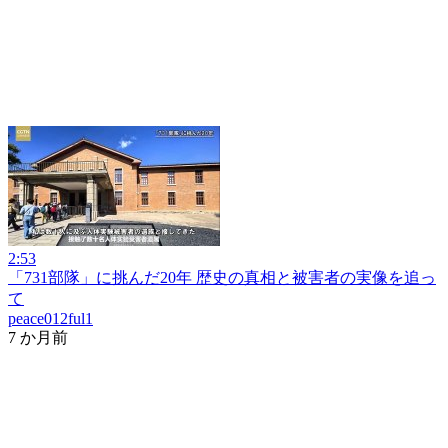
2:53
「731部隊」に挑んだ20年 歴史の真相と被害者の実像を追っ
て
peace012ful1
7 か月前