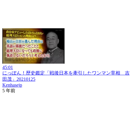
45:01
にっぽん！歴史鑑定「戦後日本を牽引したワンマン宰相 吉
田茂」20210125
Kenhasejp
5 年前