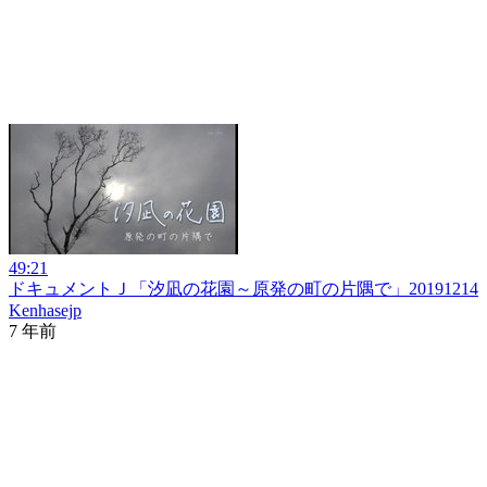
49:21
ドキュメントＪ「汐凪の花園～原発の町の片隅で」20191214
Kenhasejp
7 年前