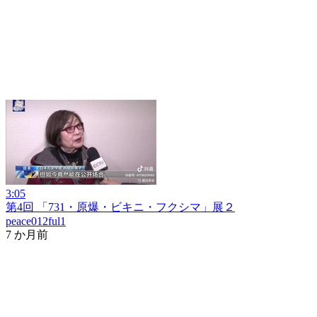
3:05
第4回 「731・原爆・ビキニ・フクシマ」展２
peace012ful1
7 か月前