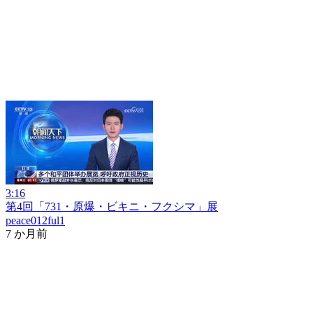
3:16
第4回「731・原爆・ビキニ・フクシマ」展
peace012ful1
7 か月前