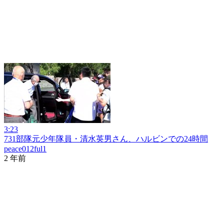
3:23
731部隊元少年隊員・清水英男さん、ハルビンでの24時間
peace012ful1
2 年前