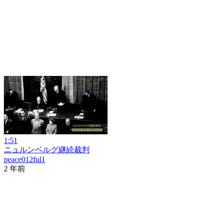
1:51
ニュルンベルグ継続裁判
peace012ful1
2 年前