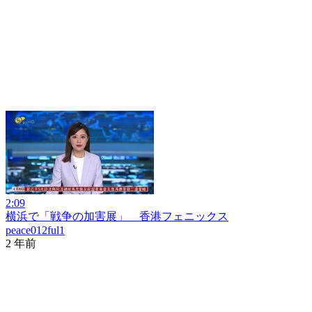
2:09
横浜で「戦争の加害展」 香港フェニックス
peace012ful1
2 年前