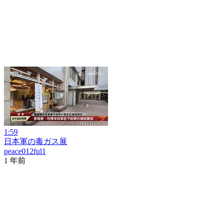
1:59
日本軍の毒ガス展
peace012ful1
1 年前