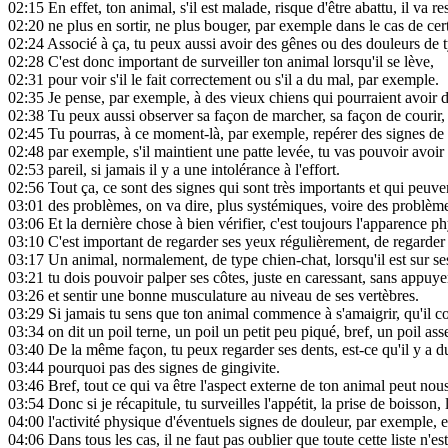
02:15
En effet, ton animal, s'il est malade, risque d'être abattu, il va r
02:20
ne plus en sortir, ne plus bouger, par exemple dans le cas de cert
02:24
Associé à ça, tu peux aussi avoir des gênes ou des douleurs de 
02:28
C'est donc important de surveiller ton animal lorsqu'il se lève,
02:31
pour voir s'il le fait correctement ou s'il a du mal, par exemple.
02:35
Je pense, par exemple, à des vieux chiens qui pourraient avoir de
02:38
Tu peux aussi observer sa façon de marcher, sa façon de courir,
02:45
Tu pourras, à ce moment-là, par exemple, repérer des signes de 
02:48
par exemple, s'il maintient une patte levée, tu vas pouvoir avoir
02:53
pareil, si jamais il y a une intolérance à l'effort.
02:56
Tout ça, ce sont des signes qui sont très importants et qui peuve
03:01
des problèmes, on va dire, plus systémiques, voire des problèm
03:06
Et la dernière chose à bien vérifier, c'est toujours l'apparence p
03:10
C'est important de regarder ses yeux régulièrement, de regarder se
03:17
Un animal, normalement, de type chien-chat, lorsqu'il est sur ses
03:21
tu dois pouvoir palper ses côtes, juste en caressant, sans appuye
03:26
et sentir une bonne musculature au niveau de ses vertèbres.
03:29
Si jamais tu sens que ton animal commence à s'amaigrir, qu'il c
03:34
on dit un poil terne, un poil un petit peu piqué, bref, un poil ass
03:40
De la même façon, tu peux regarder ses dents, est-ce qu'il y a du
03:44
pourquoi pas des signes de gingivite.
03:46
Bref, tout ce qui va être l'aspect externe de ton animal peut nou
03:54
Donc si je récapitule, tu surveilles l'appétit, la prise de boisson, l
04:00
l'activité physique d'éventuels signes de douleur, par exemple, 
04:06
Dans tous les cas, il ne faut pas oublier que toute cette liste n'es