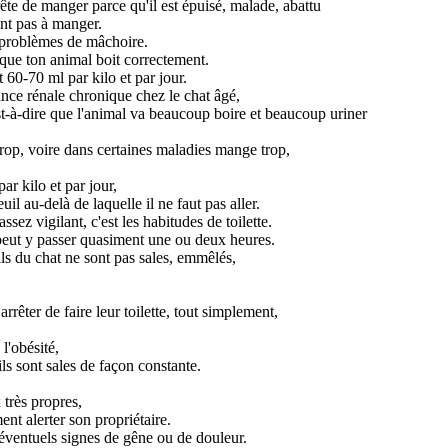
rête de manger parce qu'il est épuisé, malade, abattu
ent pas à manger.
 problèmes de mâchoire.
 que ton animal boit correctement.
 60-70 ml par kilo et par jour.
nce rénale chronique chez le chat âgé,
t-à-dire que l'animal va beaucoup boire et beaucoup uriner
op, voire dans certaines maladies mange trop,
ar kilo et par jour,
il au-delà de laquelle il ne faut pas aller.
ez vigilant, c'est les habitudes de toilette.
l peut y passer quasiment une ou deux heures.
oils du chat ne sont pas sales, emmêlés,
rrêter de faire leur toilette, tout simplement,
l'obésité,
s sont sales de façon constante.
très propres,
nt alerter son propriétaire.
d'éventuels signes de gêne ou de douleur.