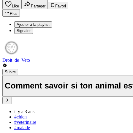
Like
Partager
Favori
Plus
Ajouter à la playlist
Signaler
Droit_de_Veto
Suivre
Comment savoir si ton animal e
il y a 3 ans
#chien
#veterinaire
#malade