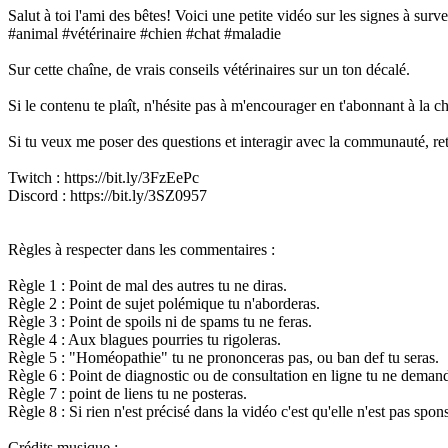
Salut à toi l'ami des bêtes! Voici une petite vidéo sur les signes à sur
#animal #vétérinaire #chien #chat #maladie
Sur cette chaîne, de vrais conseils vétérinaires sur un ton décalé.
Si le contenu te plaît, n'hésite pas à m'encourager en t'abonnant à la 
Si tu veux me poser des questions et interagir avec la communauté, r
Twitch : https://bit.ly/3FzEePc
Discord : https://bit.ly/3SZ0957
Règles à respecter dans les commentaires :
Règle 1 : Point de mal des autres tu ne diras.
Règle 2 : Point de sujet polémique tu n'aborderas.
Règle 3 : Point de spoils ni de spams tu ne feras.
Règle 4 : Aux blagues pourries tu rigoleras.
Règle 5 : "Homéopathie" tu ne prononceras pas, ou ban def tu seras.
Règle 6 : Point de diagnostic ou de consultation en ligne tu ne deman
Règle 7 : point de liens tu ne posteras.
Règle 8 : Si rien n'est précisé dans la vidéo c'est qu'elle n'est pas spon
Crédits musique :