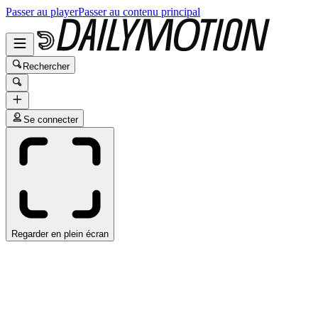
Passer au player
Passer au contenu principal
Rechercher
Se connecter
Regarder en plein écran