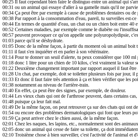
00:25
Il faut cependant bien faire le distinguo entre un animal qui s'ar
00:31
ou un animal qui essaye d'aller à sa gamelle mais qu'il ne parvi
00:34
Ça peut être par exemple à cause de problèmes dentaires ou de
00:38
Par rapport à la consommation d'eau, pareil, tu surveilles est-ce
00:44
En termes de quantité d'eau, un chat ou un chien boit entre 40 et
00:52
Certaines maladies, par exemple comme le diabète ou l'insuffisa
00:57
peuvent provoquer ce qu'on appelle une polyuropolydipsie, c'es
01:03
parce qu'il se déshydrate.
01:05
Donc de la même façon, à partir du moment où un animal boit tr
01:11
il faut s'en inquiéter et en parler à son vétérinaire.
01:14
Pour te donner un seuil d'alerte, tu peux considérer que 100 ml p
01:18
donc 1 litre pour un chien de 10 kilos, c'est vraiment la valeur seu
01:22
Deuxième changement important par rapport auquel il faut être ass
01:28
Un chat, par exemple, doit se toiletter plusieurs fois par jour, i
01:33
Et donc il faut faire très attention à ça et bien vérifier que les p
01:38
notamment au niveau de l'arrière-train.
01:40
En effet, ça peut être des signes, par exemple, de douleur.
01:44
Les vieux chats qui ont de l'arthrose peuvent, dans certains cas, a
01:48
puisque ça leur fait mal.
01:49
De la même façon, on peut retrouver ça sur des chats qui ont de 
01:54
ou encore des problèmes dermatologiques qui font que leurs poil
01:59
Ça peut arriver chez le chien aussi, de la même façon.
02:01
Chez les naques, les lapins, etc., normalement sont des animaux 
02:05
donc un animal qui cesse de faire sa toilette, ça doit immédiateme
02:10
Troisième chose à bien surveiller, c'est l'activité de l'animal et 