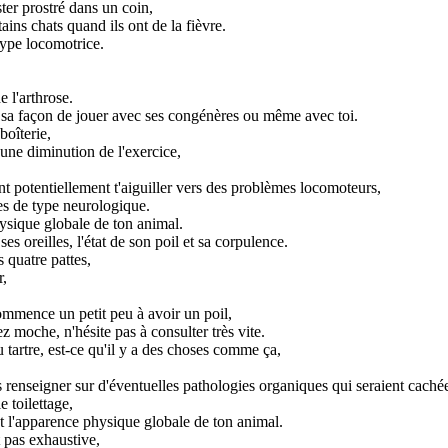
ester prostré dans un coin,
ains chats quand ils ont de la fièvre.
type locomotrice.
 l'arthrose.
 sa façon de jouer avec ses congénères ou même avec toi.
boîterie,
 une diminution de l'exercice,
nt potentiellement t'aiguiller vers des problèmes locomoteurs,
es de type neurologique.
hysique globale de ton animal.
s oreilles, l'état de son poil et sa corpulence.
 quatre pattes,
r,
ommence un petit peu à avoir un poil,
ez moche, n'hésite pas à consulter très vite.
 tartre, est-ce qu'il y a des choses comme ça,
s renseigner sur d'éventuelles pathologies organiques qui seraient caché
e toilettage,
et l'apparence physique globale de ton animal.
t pas exhaustive,