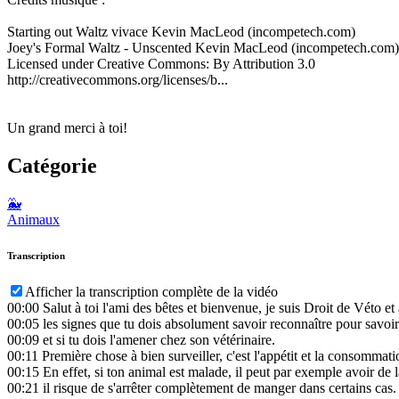
Starting out Waltz vivace Kevin MacLeod (incompetech.com)
Joey's Formal Waltz - Unscented Kevin MacLeod (incompetech.com)
Licensed under Creative Commons: By Attribution 3.0
http://creativecommons.org/licenses/b...
Un grand merci à toi!
Catégorie
🐳
Animaux
Transcription
Afficher la transcription complète de la vidéo
00:00
Salut à toi l'ami des bêtes et bienvenue, je suis Droit de Véto e
00:05
les signes que tu dois absolument savoir reconnaître pour savoir
00:09
et si tu dois l'amener chez son vétérinaire.
00:11
Première chose à bien surveiller, c'est l'appétit et la consommati
00:15
En effet, si ton animal est malade, il peut par exemple avoir de 
00:21
il risque de s'arrêter complètement de manger dans certains cas.