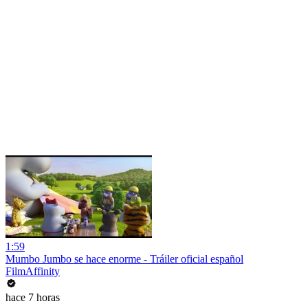
1:59
Mumbo Jumbo se hace enorme - Tráiler oficial español
FilmAffinity
hace 7 horas