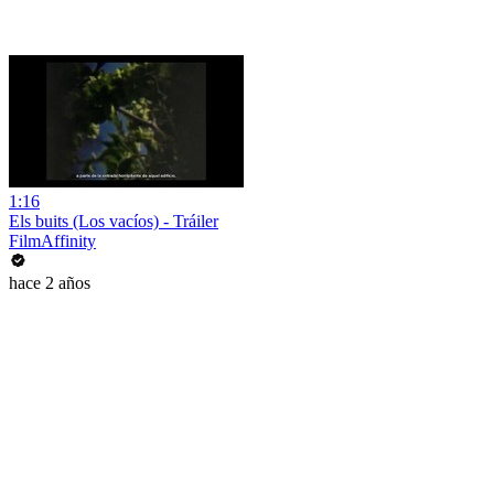
1:16
Els buits (Los vacíos) - Tráiler
FilmAffinity
hace 2 años