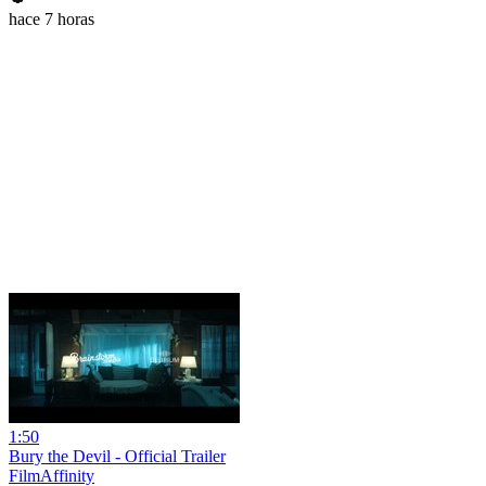
hace 7 horas
1:50
Bury the Devil - Official Trailer
FilmAffinity