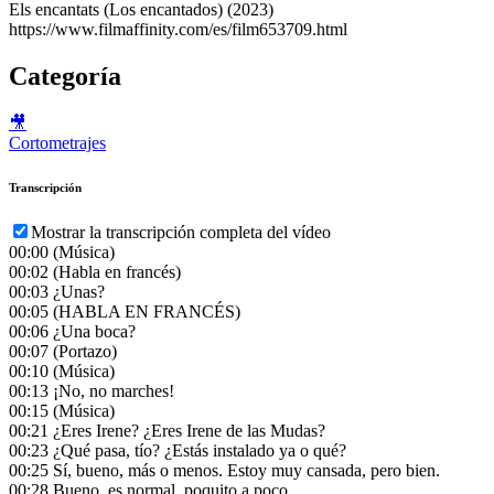
Els encantats (Los encantados) (2023)
https://www.filmaffinity.com/es/film653709.html
Categoría
🎥
Cortometrajes
Transcripción
Mostrar la transcripción completa del vídeo
00:00
(Música)
00:02
(Habla en francés)
00:03
¿Unas?
00:05
(HABLA EN FRANCÉS)
00:06
¿Una boca?
00:07
(Portazo)
00:10
(Música)
00:13
¡No, no marches!
00:15
(Música)
00:21
¿Eres Irene? ¿Eres Irene de las Mudas?
00:23
¿Qué pasa, tío? ¿Estás instalado ya o qué?
00:25
Sí, bueno, más o menos. Estoy muy cansada, pero bien.
00:28
Bueno, es normal, poquito a poco.