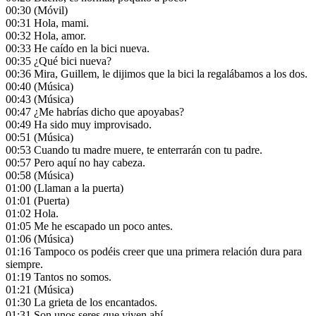
00:30
(Móvil)
00:31
Hola, mami.
00:32
Hola, amor.
00:33
He caído en la bici nueva.
00:35
¿Qué bici nueva?
00:36
Mira, Guillem, le dijimos que la bici la regalábamos a los dos.
00:40
(Música)
00:43
(Música)
00:47
¿Me habrías dicho que apoyabas?
00:49
Ha sido muy improvisado.
00:51
(Música)
00:53
Cuando tu madre muere, te enterrarán con tu padre.
00:57
Pero aquí no hay cabeza.
00:58
(Música)
01:00
(Llaman a la puerta)
01:01
(Puerta)
01:02
Hola.
01:05
Me he escapado un poco antes.
01:06
(Música)
01:16
Tampoco os podéis creer que una primera relación dura para
siempre.
01:19
Tantos no somos.
01:21
(Música)
01:30
La grieta de los encantados.
01:31
Son unos seres que viven ahí.