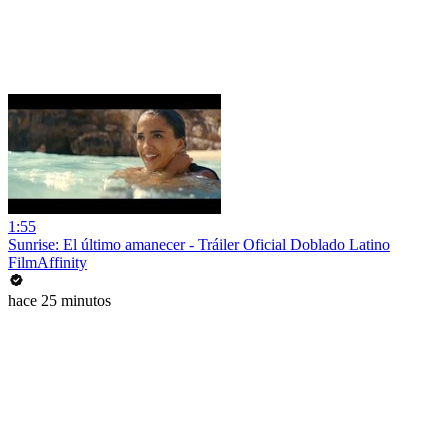
1:55
Sunrise: El último amanecer - Tráiler Oficial Doblado Latino
FilmAffinity
hace 25 minutos