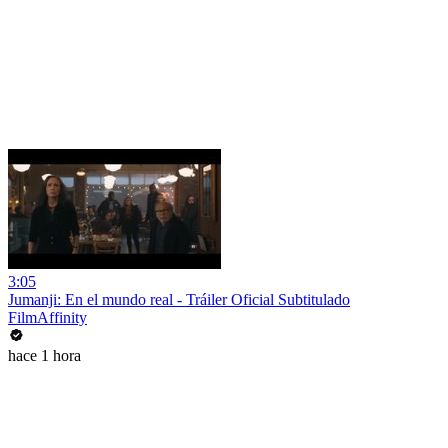
3:05
Jumanji: En el mundo real - Tráiler Oficial Subtitulado
FilmAffinity
hace 1 hora