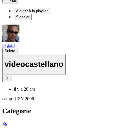
Plus
Ajouter à la playlist
Signaler
bagous
Suivre
videocastellano
il y a 20 ans
camp IUSY 2006
Catégorie
🗞