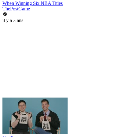
When Winning Six NBA Titles
ThePostGame
il y a 3 ans