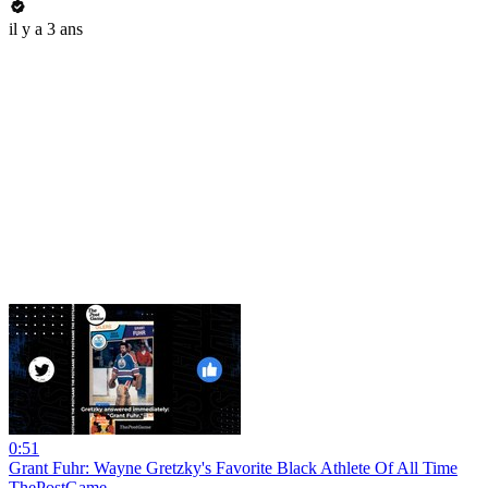
il y a 3 ans
0:51
Grant Fuhr: Wayne Gretzky's Favorite Black Athlete Of All Time
ThePostGame