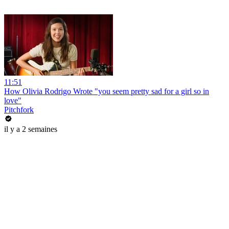
11:51
How Olivia Rodrigo Wrote "you seem pretty sad for a girl so in
love"
Pitchfork
il y a 2 semaines