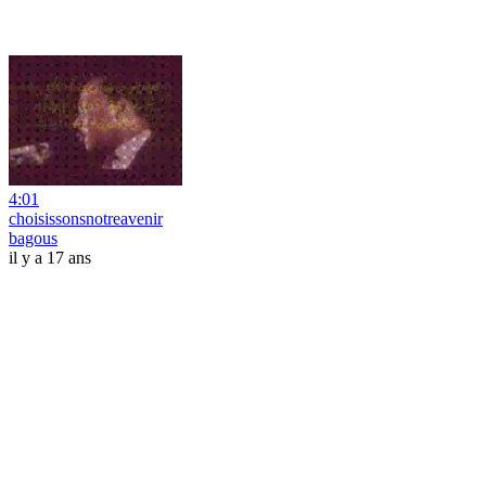
4:01
choisissonsnotreavenir
bagous
il y a 17 ans