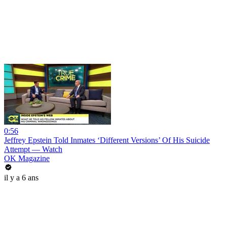
0:56
Jeffrey Epstein Told Inmates ‘Different Versions’ Of His Suicide
Attempt — Watch
OK Magazine
il y a 6 ans