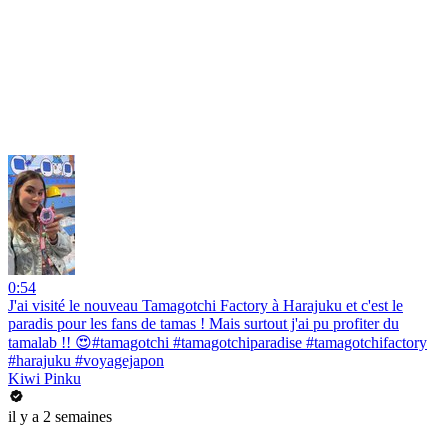
0:54
J'ai visité le nouveau Tamagotchi Factory à Harajuku et c'est le
paradis pour les fans de tamas ! Mais surtout j'ai pu profiter du
tamalab !! 😍#tamagotchi #tamagotchiparadise #tamagotchifactory
#harajuku #voyagejapon
Kiwi Pinku
il y a 2 semaines