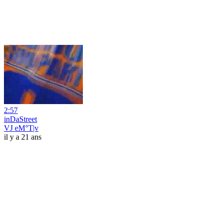
2:57
inDaStreet
VJ eM°T|v
il y a 21 ans