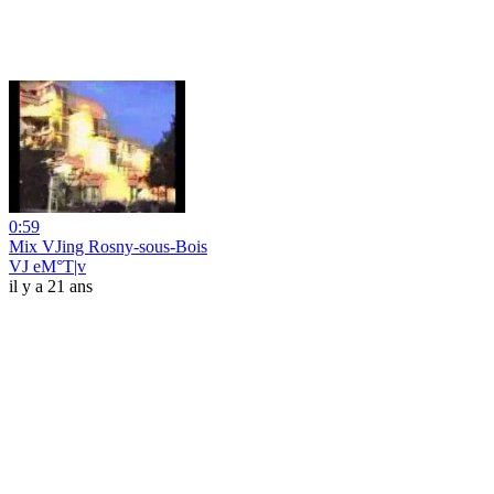
0:59
Mix VJing Rosny-sous-Bois
VJ eM°T|v
il y a 21 ans