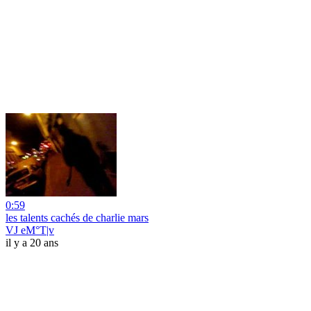
0:59
les talents cachés de charlie mars
VJ eM°T|v
il y a 20 ans