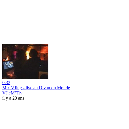
0:32
Mix VJing - live au Divan du Monde
VJ eM°T|v
il y a 20 ans