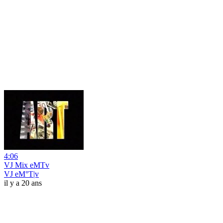
4:06
VJ Mix eMTv
VJ eM°T|v
il y a 20 ans