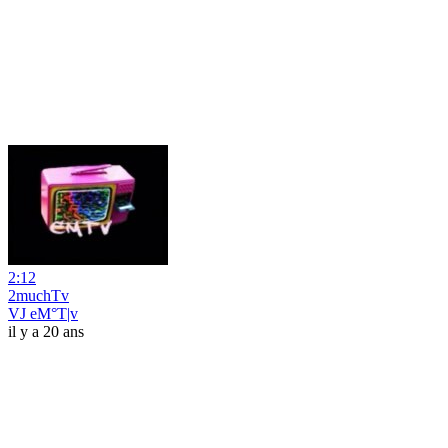
2:12
2muchTv
VJ eM°T|v
il y a 20 ans