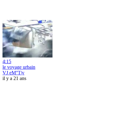
4:15
le voyage urbain
VJ eM°T|v
il y a 21 ans