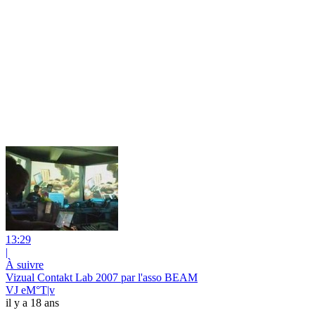
13:29
|
À suivre
Vizual Contakt Lab 2007 par l'asso BEAM
VJ eM°T|v
il y a 18 ans