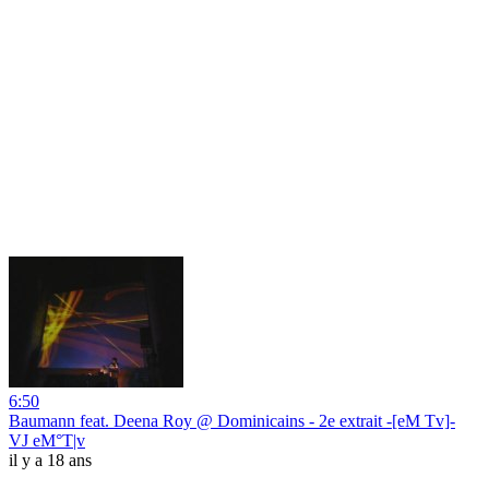
6:50
Baumann feat. Deena Roy @ Dominicains - 2e extrait -[eM Tv]-
VJ eM°T|v
il y a 18 ans