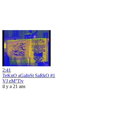
2:41
TeKnO aGaInSt SaRkO #1
VJ eM°T|v
il y a 21 ans