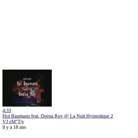
4:33
Hol Baumann feat. Deena Roy @ La Nuit Hypnotique 2
VJ eM°T|v
il y a 18 ans