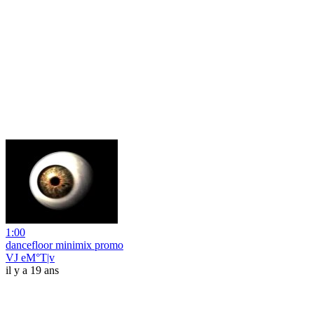
1:00
dancefloor minimix promo
VJ eM°T|v
il y a 19 ans