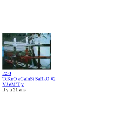
2:50
TeKnO aGaInSt SaRkO #2
VJ eM°T|v
il y a 21 ans