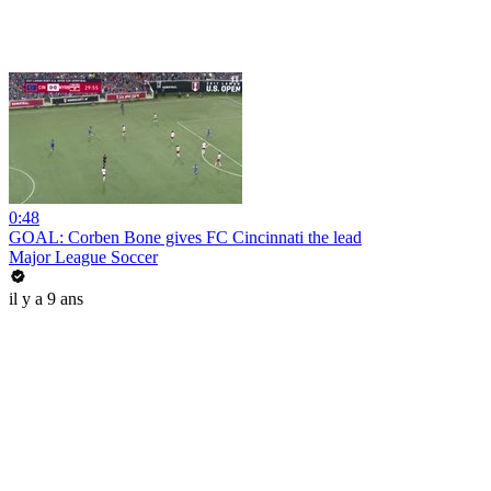
0:48
GOAL: Corben Bone gives FC Cincinnati the lead
Major League Soccer
il y a 9 ans