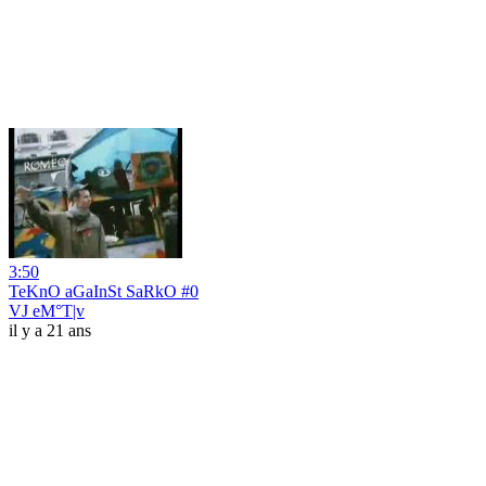
3:50
TeKnO aGaInSt SaRkO #0
VJ eM°T|v
il y a 21 ans