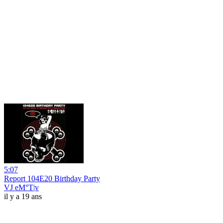
5:07
Report 104E20 Birthday Party
VJ eM°T|v
il y a 19 ans