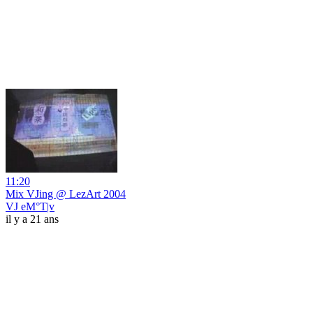
11:20
Mix VJing @ LezArt 2004
VJ eM°T|v
il y a 21 ans