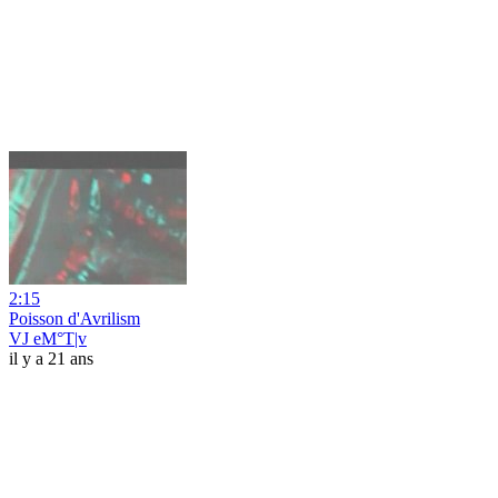
2:15
Poisson d'Avrilism
VJ eM°T|v
il y a 21 ans