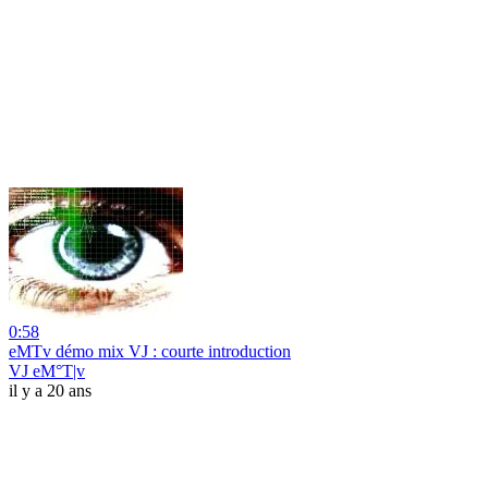
0:58
eMTv démo mix VJ : courte introduction
VJ eM°T|v
il y a 20 ans