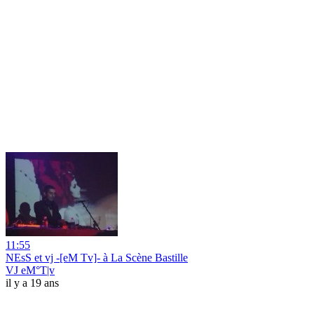
11:55
NEsS et vj -[eM Tv]- à La Scène Bastille
VJ eM°T|v
il y a 19 ans