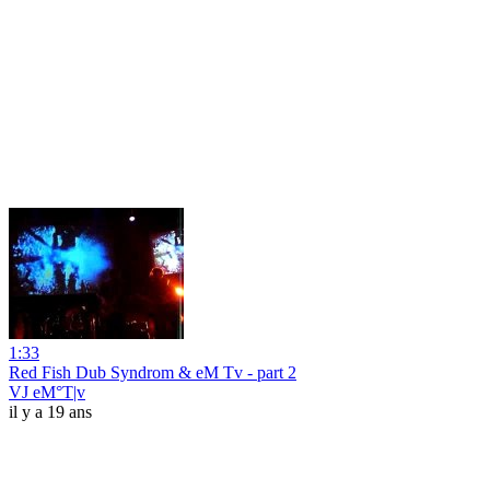
1:33
Red Fish Dub Syndrom & eM Tv - part 2
VJ eM°T|v
il y a 19 ans